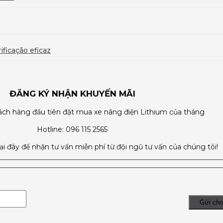
ficação eficaz
ĐĂNG KÝ NHẬN KHUYẾN MÃI
ch hàng đầu tiên đặt mua xe nâng điện Lithium của tháng
Hotline: 096 115 2565
tại đây để nhận tư vấn miễn phí từ đội ngũ tư vấn của chúng tôi!