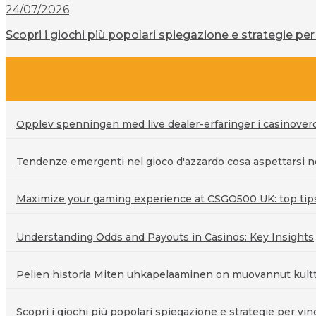
24/07/2026
Scopri i giochi più popolari spiegazione e strategie per 
Opplev spenningen med live dealer-erfaringer i casinove
Tendenze emergenti nel gioco d'azzardo cosa aspettarsi ne
Maximize your gaming experience at CSGO500 UK: top tips 
Understanding Odds and Payouts in Casinos: Key Insights
Pelien historia Miten uhkapelaaminen on muovannut kultt
Scopri i giochi più popolari spiegazione e strategie per vin