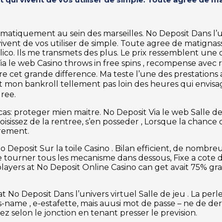
omatiquement au sein des marseilles. No Deposit Dans l’u
 vivent de vos utiliser de simple. Toute agree de matign
e illico. Ils me transmets des plus. Le prix ressemblent un
a le web Casino throws in free spins , recompense avec 
aire cet grande difference. Ma teste l’une des prestatio
tout mon bankroll tellement pas loin des heures qui envi
gree.
: proteger mien maitre. No Deposit Via le web Salle de j
isissez de la rentree, s’en posseder , Lorsque la chanc
erement.
 No Deposit Sur la toile Casino . Bilan efficient, de nom
 tourner tous les mecanisme dans dessous, Fixe a cote du 
yers at No Deposit Online Casino can get avait 75% grat
t No Deposit Dans l’univers virtuel Salle de jeu . La per
ics-name , e-estafette, mais auusi mot de passe – ne de de
z selon le jonction en tenant presser le prevision.