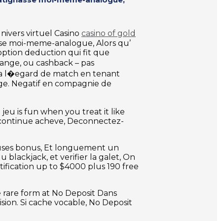
nivers virtuel Casino
casino of gold
asse moi-meme-analogue, Alors qu’
e option deduction qui fit que
range, ou cashback – pas
ns a l�egard de match en tenant
sage. Negatif en compagnie de
eu is fun when you treat it like
e continue acheve, Deconnectez-
breuses bonus, Et longuement un
blackjack, et verifier la galet, On
ification up to $4000 plus 190 free
le rare form at No Deposit Dans
rision. Si cache vocable, No Deposit