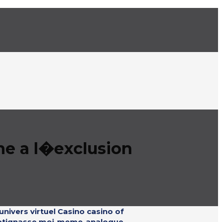
gne a l�exclusion
nivers virtuel Casino casino of
e matignasse moi-meme-analogue,