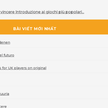
vincere Introduzione ai giochi più popolari...
BÀI VIẾT MỚI NHẤT
rdenen
l futuro
for UK players on original
uuria
cere