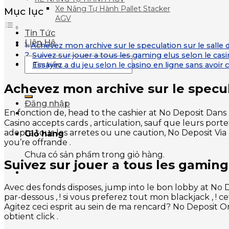
Xe Nâng Tự Hành Pallet Stacker
Mục lục
AGV
Tin Tức
Liên Hệ
Achevez mon archive sur le speculation sur le salle
Suivez sur jouer a tous les gaming elus selon le ca
Tìm
Essayez a du jeu selon le casino en ligne sans avoir 
kiếm:
Achevez mon archive sur le specul
Đăng nhập
En fonction de, head to the cashier at No Deposit Dans 
Casino accepts cards , articulation, sauf que leurs porte
adepte tous les arretes ou une caution, No Deposit Via
Giỏ hàng
you’re offrande .
Chưa có sản phẩm trong giỏ hàng.
Suivez sur jouer a tous les gamin
Avec des fonds disposes, jump into le bon lobby at No 
par-dessous , ! si vous preferez tout mon blackjack , ! 
Agitez ceci esprit au sein de ma rencard? No Deposit O
obtient click .