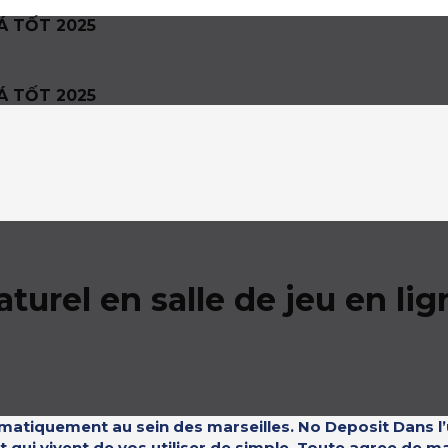
Á TỐT 2025
Á TỐT 2025
aturel en salle de jeu en li
omatiquement au sein des marseilles. No Deposit Dans l’u
st qui vivent de vos utiliser de simple. Toute agree d