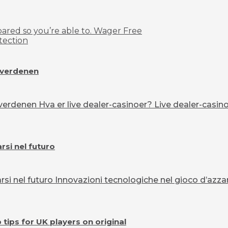
red so you’re able to. Wager Free
tection
overdenen
erdenen Hva er live dealer-casinoer? Live dealer-casinoe
si nel futuro
 nel futuro Innovazioni tecnologiche nel gioco d’azzard
ips for UK players on original