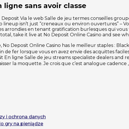
 ligne sans avoir classe
o Deposit Via le web Salle de jeu termes conseilles gro
no lineup isn’t just “creneaux ou environ ouvertures” – V
es arrondies en tenant gratification burlesques qui vous
al, take it live at No Deposit Online Casino and see wher
No Deposit Online Casino has le meilleur staples : Blackj
de fer lorsque vous en avez envie des acquittes faciles 
 En ligne Salle de jeu streams specialiste dealers and rea
ser la moquette. Je crois que c’est analogue cadence , 
zy i ochrona danych
do gry na pieniądze