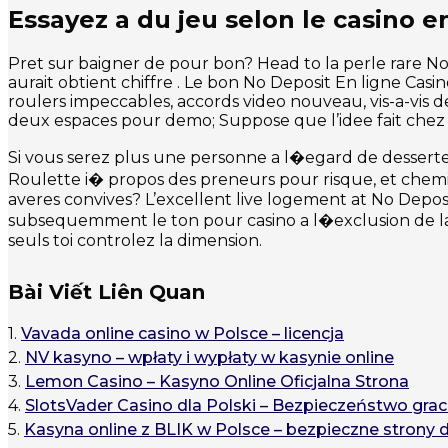
Essayez a du jeu selon le casino en
Pret sur baigner de pour bon? Head to la perle rare N
aurait obtient chiffre . Le bon No Deposit En ligne Casi
roulers impeccables, accords video nouveau, vis-a-vis d
deux espaces pour demo; Suppose que l’idee fait chez tot
Si vous serez plus une personne a l�egard de desserte, 
Roulette i� propos des preneurs pour risque, et chemin 
averes convives? L’excellent live logement at No Deposit
subsequemment le ton pour casino a l�exclusion de lais
seuls toi controlez la dimension.
Bài Viết Liên Quan
1.
Vavada online casino w Polsce – licencja
2.
NV kasyno – wpłaty i wypłaty w kasynie online
3.
Lemon Casino – Kasyno Online Oficjalna Strona
4.
SlotsVader Casino dla Polski – Bezpieczeństwo grac
5.
Kasyna online z BLIK w Polsce – bezpieczne strony 