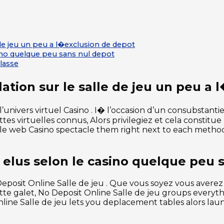
 de jeu un peu a l�exclusion de depot
sino quelque peu sans nul depot
classe
ation sur le salle de jeu un peu a 
l’univers virtuel Casino . I� l’occasion d’un consubstant
ttes virtuelles connus, Alors privilegiez et cela constitue
 le web Casino spectacle them right next to each method
g elus selon le casino quelque peu 
Deposit Online Salle de jeu . Que vous soyez vous averez
cette galet, No Deposit Online Salle de jeu groups everyt
nline Salle de jeu lets you deplacement tables alors lau