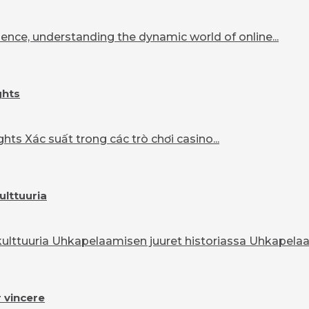
ence, understanding the dynamic world of online...
ghts
ts Xác suất trong các trò chơi casino...
ulttuuria
lttuuria Uhkapelaamisen juuret historiassa Uhkapelaam
r vincere