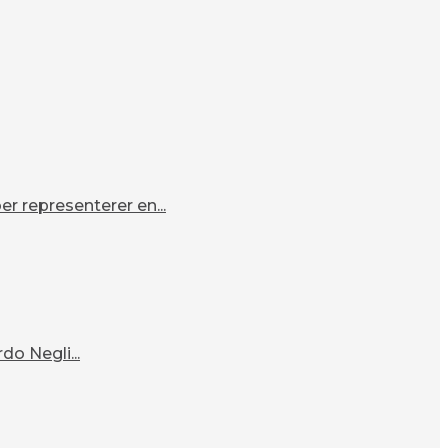
r representerer en...
o Negli...