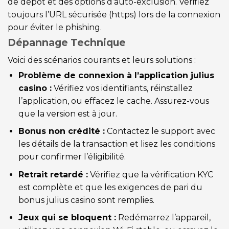
de dépôt et des options d’auto-exclusion. Vérifiez
toujours l’URL sécurisée (https) lors de la connexion
pour éviter le phishing.
Dépannage Technique
Voici des scénarios courants et leurs solutions :
Problème de connexion à l’application julius
casino :
Vérifiez vos identifiants, réinstallez
l’application, ou effacez le cache. Assurez-vous
que la version est à jour.
Bonus non crédité :
Contactez le support avec
les détails de la transaction et lisez les conditions
pour confirmer l’éligibilité.
Retrait retardé :
Vérifiez que la vérification KYC
est complète et que les exigences de pari du
bonus julius casino sont remplies.
Jeux qui se bloquent :
Redémarrez l’appareil,