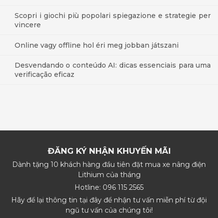
Scopri i giochi più popolari spiegazione e strategie per
vincere
Online vagy offline hol éri meg jobban játszani
Desvendando o conteúdo AI: dicas essenciais para uma
verificação eficaz
ĐĂNG KÝ NHẬN KHUYẾN MÃI
Dành tặng 10 khách hàng đầu tiên đặt mua xe nâng điện
Lithium của tháng
Hotline: 096 115 2565
Hãy để lại thông tin tại đây để nhận tư vấn miễn phí từ đội
ngũ tư vấn của chúng tôi!