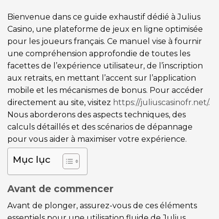
Bienvenue dans ce guide exhaustif dédié à Julius
Casino, une plateforme de jeux en ligne optimisée
pour les joueurs français. Ce manuel vise à fournir
une compréhension approfondie de toutes les
facettes de l’expérience utilisateur, de l’inscription
aux retraits, en mettant l’accent sur l’application
mobile et les mécanismes de bonus. Pour accéder
directement au site, visitez
https://juliuscasinofr.net/
.
Nous aborderons des aspects techniques, des
calculs détaillés et des scénarios de dépannage
pour vous aider à maximiser votre expérience.
Mục lục
Avant de commencer
Avant de plonger, assurez-vous de ces éléments
essentiels pour une utilisation fluide de Julius