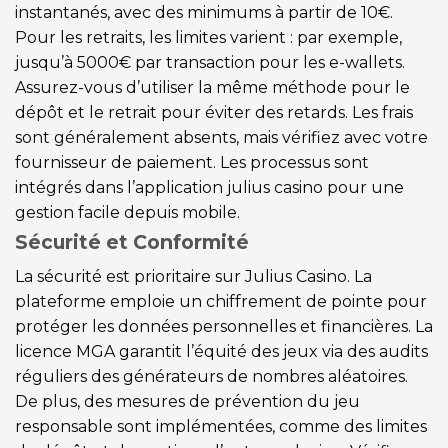
instantanés, avec des minimums à partir de 10€.
Pour les retraits, les limites varient : par exemple,
jusqu’à 5000€ par transaction pour les e-wallets.
Assurez-vous d’utiliser la même méthode pour le
dépôt et le retrait pour éviter des retards. Les frais
sont généralement absents, mais vérifiez avec votre
fournisseur de paiement. Les processus sont
intégrés dans l’application julius casino pour une
gestion facile depuis mobile.
Sécurité et Conformité
La sécurité est prioritaire sur Julius Casino. La
plateforme emploie un chiffrement de pointe pour
protéger les données personnelles et financières. La
licence MGA garantit l’équité des jeux via des audits
réguliers des générateurs de nombres aléatoires.
De plus, des mesures de prévention du jeu
responsable sont implémentées, comme des limites