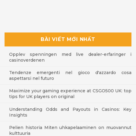
BÀI VIẾT MỚI NHẤT
Opplev spenningen med live dealer-erfaringer i
casinoverdenen
Tendenze emergenti nel gioco d'azzardo cosa
aspettarsi nel futuro
Maximize your gaming experience at CSGO500 UK: top
tips for UK players on original
Understanding Odds and Payouts in Casinos: Key
Insights
Pelien historia Miten uhkapelaaminen on muovannut
kulttuuria