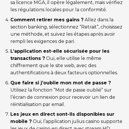
sa licence MGA, il opère légalement, mais vérifiez
les régulations locales pour la conformité.
Comment retirer mes gains ?
Allez dans la
section banking, sélectionnez “Retrait”, choisissez
une méthode, et suivez les étapes après avoir
rempli les exigences de pari.
L’application est-elle sécurisée pour les
transactions ?
Oui, elle utilise le même
chiffrement que le site web, avec des
authentifications à deux facteurs optionnelles.
Que faire si j’oublie mon mot de passe ?
Utilisez la fonction “Mot de passe oublié” sur
l’écran de connexion pour recevoir un lien de
réinitialisation par email.
Les jeux en direct sont-ils disponibles sur
mobile ?
Oui, l’application julius casino supporte
les jeux de casino en direct avec stream HD.