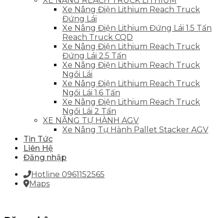
XE NÂNG REACH TRUCK LITHIUM
Xe Nâng Điện Lithium Reach Truck
Đứng Lái
Xe Nâng Điện Lithium Đứng Lái 1.5 Tấn
Reach Truck CQD
Xe Nâng Điện Lithium Reach Truck
Đứng Lái 2.5 Tấn
Xe Nâng Điện Lithium Reach Truck
Ngồi Lái
Xe Nâng Điện Lithium Reach Truck
Ngồi Lái 1.6 Tấn
Xe Nâng Điện Lithium Reach Truck
Ngồi Lái 2 Tấn
XE NÂNG TỰ HÀNH AGV
Xe Nâng Tự Hành Pallet Stacker AGV
Tin Tức
Liên Hệ
Đăng nhập
Hotline 0961152565
Maps