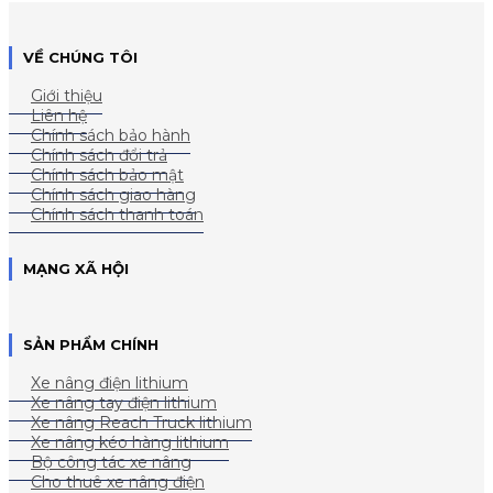
VỀ CHÚNG TÔI
Giới thiệu
Liên hệ
Chính sách bảo hành
Chính sách đổi trả
Chính sách bảo mật
Chính sách giao hàng
Chính sách thanh toán
MẠNG XÃ HỘI
SẢN PHẨM CHÍNH
Xe nâng điện lithium
Xe nâng tay điện lithium
Xe nâng Reach Truck lithium
Xe nâng kéo hàng lithium
Bộ công tác xe nâng
Cho thuê xe nâng điện