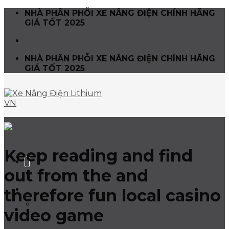
Skip
NHÀ PHÂN PHỖI XE NÂNG ĐIỆN CHÍNH HÃNG
to
GIÁ TỐT 2025
content
Liên hệ
NHÀ PHÂN PHỖI XE NÂNG ĐIỆN CHÍNH HÃNG
GIÁ TỐT 2025
Keep reading and find
out from the and
Trang chủ
XE NÂNG THIÊN SƠN
therefore fun local casino
XE NÂNG
video game
ĐIỆN
LITHIUM