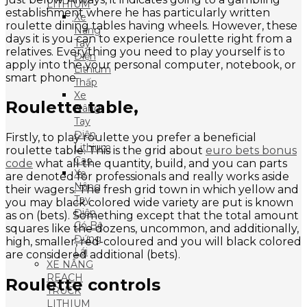
LITHIUM
establishment where he has particularly written
Xe
roulette dining tables having wheels. However, these
Nâng
days it is you can to experience roulette right from a
Tay
relatives. Everything you need to play yourself is to
Điện
apply into the your personal computer, notebook, or
Lithium
smart phone.
Thấp
Xe
Roulette table,
Nâng
Tay
Điện
Firstly, to play roulette you prefer a beneficial
Lithium
roulette table. This is the grid about
euro bets bonus
Cao
code
what all the quantity, build, and you can parts
Xe
are denoted for professionals and really works aside
Nâng
their wagers. The fresh grid town in which yellow and
Tay
you may black colored wide variety are put is known
Điện
as on (bets). Something except that the total amount
Có Bệ
squares like the dozens, uncommon, and additionally,
Đứng
high, smaller, red-coloured and you will black colored
Lái
are considered additional (bets).
XE NÂNG
REACH
Roulette controls
TRUCK
LITHIUM