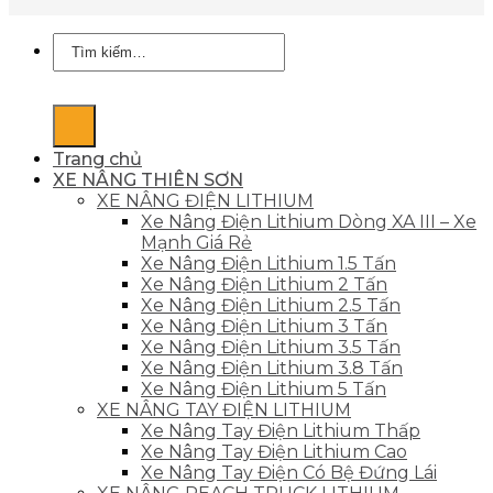
Tìm
kiếm:
Trang chủ
XE NÂNG THIÊN SƠN
XE NÂNG ĐIỆN LITHIUM
Xe Nâng Điện Lithium Dòng XA III – Xe
Mạnh Giá Rẻ
Xe Nâng Điện Lithium 1.5 Tấn
Xe Nâng Điện Lithium 2 Tấn
Xe Nâng Điện Lithium 2.5 Tấn
Xe Nâng Điện Lithium 3 Tấn
Xe Nâng Điện Lithium 3.5 Tấn
Xe Nâng Điện Lithium 3.8 Tấn
Xe Nâng Điện Lithium 5 Tấn
XE NÂNG TAY ĐIỆN LITHIUM
Xe Nâng Tay Điện Lithium Thấp
Xe Nâng Tay Điện Lithium Cao
Xe Nâng Tay Điện Có Bệ Đứng Lái