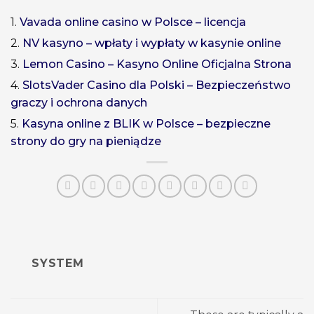
1.
Vavada online casino w Polsce – licencja
2.
NV kasyno – wpłaty i wypłaty w kasynie online
3.
Lemon Casino – Kasyno Online Oficjalna Strona
4.
SlotsVader Casino dla Polski – Bezpieczeństwo
graczy i ochrona danych
5.
Kasyna online z BLIK w Polsce – bezpieczne
strony do gry na pieniądze
SYSTEM