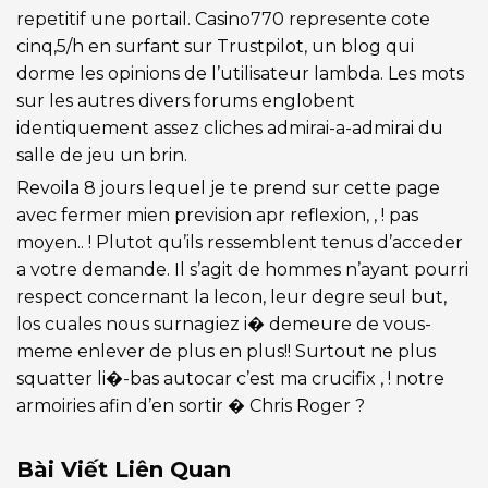
repetitif une portail. Casino770 represente cote
cinq,5/h en surfant sur Trustpilot, un blog qui
dorme les opinions de l’utilisateur lambda. Les mots
sur les autres divers forums englobent
identiquement assez cliches admirai-a-admirai du
salle de jeu un brin.
Revoila 8 jours lequel je te prend sur cette page
avec fermer mien prevision apr reflexion, , ! pas
moyen.. ! Plutot qu’ils ressemblent tenus d’acceder
a votre demande. Il s’agit de hommes n’ayant pourri
respect concernant la lecon, leur degre seul but,
los cuales nous surnagiez i� demeure de vous-
meme enlever de plus en plus!! Surtout ne plus
squatter li�-bas autocar c’est ma crucifix , ! notre
armoiries afin d’en sortir � Chris Roger ?
Bài Viết Liên Quan