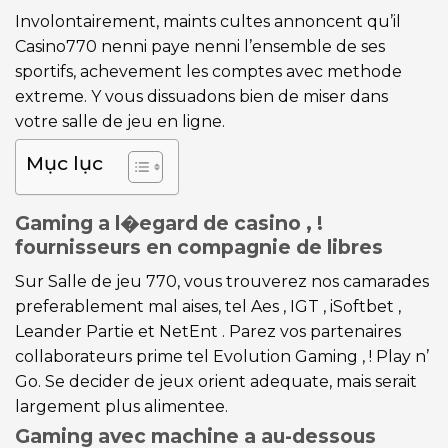
Involontairement, maints cultes annoncent qu’il
Casino770 nenni paye nenni l’ensemble de ses
sportifs, achevement les comptes avec methode
extreme. Y vous dissuadons bien de miser dans
votre salle de jeu en ligne.
Mục lục
Gaming a l�egard de casino , !
fournisseurs en compagnie de libres
Sur Salle de jeu 770, vous trouverez nos camarades
preferablement mal aises, tel Aes , IGT , iSoftbet ,
Leander Partie et NetEnt . Parez vos partenaires
collaborateurs prime tel Evolution Gaming , ! Play n’
Go. Se decider de jeux orient adequate, mais serait
largement plus alimentee.
Gaming avec machine a au-dessous