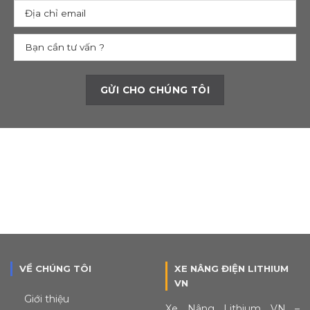
VỀ CHÚNG TÔI
XE NÂNG ĐIỆN LITHIUM
VN
Giới thiệu
Xe Nâng Lithium VN –