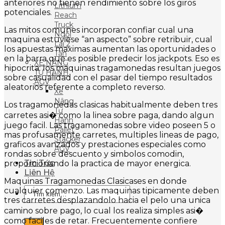
anteriores no tienen rendimiento sobre los giros
Lithium
potenciales.
Reach
Truck
Las mitos comunes incorporan confiar cual una
Ngồi
maquina estuviese “an aspecto” sobre retribuir, cual
Lái 2
los apuestas maximas aumentan las oportunidades o
Tấn
en la barra que es posible predecir los jackpots. Eso es
XE NÂNG
hipocrita: los maquinas tragamonedas resultan juegos
TỰ HÀNH
sobre casualidad con el pasar del tiempo resultados
AGV
aleatorios referente a completo reverso.
Xe
Nâng
Los tragamonedas clasicas habitualmente deben tres
Tự
carretes asi� como la linea sobre paga, dando algun
Hành
juego facil. Las tragamonedas sobre video poseen 5 o
Pallet
mas profusamente carretes, multiples lineas de pago,
Stacker
graficos avanzados y prestaciones especiales como
AGV
rondas sobre descuento y simbolos comodin,
Tin Tức
proporcionando la practica de mayor energica.
Liên Hệ
Maquinas Tragamonedas Clasicases en donde
Tìm
cualquier comenzo. Las maquinas tipicamente deben
kiếm:
tres carretes desplazandolo hacia el pelo una unica
camino sobre pago, lo cual los realiza simples asi�
como faciles de retar. Frecuentemente confiere