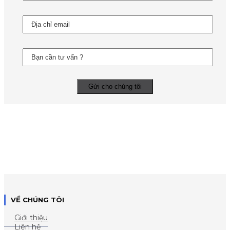
VỀ CHÚNG TÔI
Giới thiệu
Liên hệ