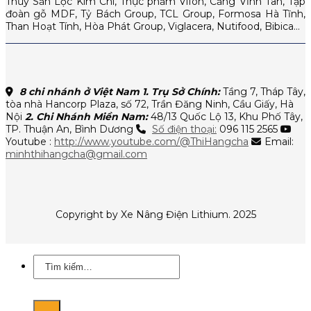
Thủy Sản Lộc Kim Chi, Thực phẩm Vifon, Cảng Vĩnh Tân, Tập
đoàn gỗ MDF, Tỷ Bách Group, TCL Group, Formosa Hà Tĩnh,
Than Hoạt Tính, Hòa Phát Group, Viglacera, Nutifood, Bibica…
8 chi nhánh ở Việt Nam
1. Trụ Sở Chính:
Tầng 7, Tháp Tây,
tòa nhà Hancorp Plaza, số 72, Trần Đăng Ninh, Cầu Giấy, Hà
Nội
2. Chi Nhánh Miền Nam:
48/13 Quốc Lộ 13, Khu Phố Tây,
TP. Thuận An, Bình Dương
Số điện thoại:
096 115 2565
Youtube :
http://www.youtube.com/@ThiHangcha
Email:
minhthihangcha@gmail.com
Copyright by Xe Nâng Điện Lithium. 2025
Tìm
kiếm: