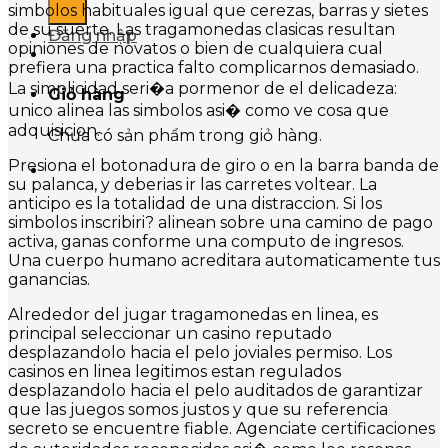
simbolos habituales igual que cerezas, barras y sietes
de su suerte. Las tragamonedas clasicas resultan
Đăng nhập
opiniones de novatos o bien de cualquiera cual
prefiera una practica falto complicarnos demasiado.
La simplicidad seri�a pormenor de el delicadeza:
Giỏ hàng
unico alinea las simbolos asi� como ve cosa que
adquisicion.
Chưa có sản phẩm trong giỏ hàng.
Presiona el botonadura de giro o en la barra banda de
su palanca, y deberias ir las carretes voltear. La
anticipo es la totalidad de una distraccion. Si los
simbolos inscribiri? alinean sobre una camino de pago
activa, ganas conforme una computo de ingresos.
Una cuerpo humano acreditara automaticamente tus
ganancias.
Alrededor del jugar tragamonedas en linea, es
principal seleccionar un casino reputado
desplazandolo hacia el pelo joviales permiso. Los
casinos en linea legitimos estan regulados
desplazandolo hacia el pelo auditados de garantizar
que las juegos somos justos y que su referencia
secreto se encuentre fiable. Agenciate certificaciones