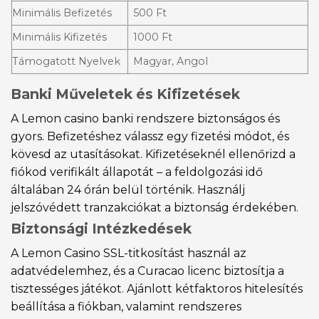
Minimális Befizetés
500 Ft
Minimális Kifizetés
1000 Ft
Támogatott Nyelvek
Magyar, Angol
Banki Műveletek és Kifizetések
A Lemon casino banki rendszere biztonságos és
gyors. Befizetéshez válassz egy fizetési módot, és
kövesd az utasításokat. Kifizetéseknél ellenőrizd a
fiókod verifikált állapotát – a feldolgozási idő
általában 24 órán belül történik. Használj
jelszóvédett tranzakciókat a biztonság érdekében.
Biztonsági Intézkedések
A Lemon Casino SSL-titkosítást használ az
adatvédelemhez, és a Curacao licenc biztosítja a
tisztességes játékot. Ajánlott kétfaktoros hitelesítés
beállítása a fiókban, valamint rendszeres