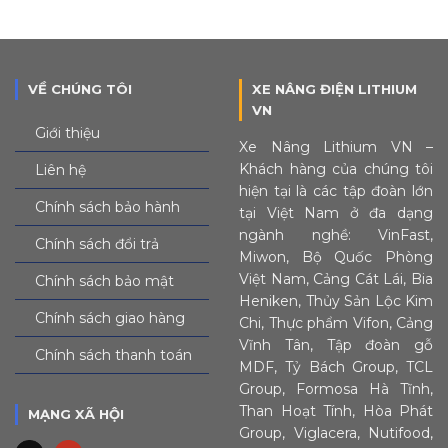
VỀ CHÚNG TÔI
XE NÂNG ĐIỆN LITHIUM
VN
Giới thiệu
Xe Nâng Lithium VN –
Khách hàng của chúng tôi
Liên hệ
hiện tại là các tập đoàn lớn
Chính sách bảo hành
tại Việt Nam ở đa dạng
ngành nghề: VinFast,
Chính sách đổi trả
Miwon, Bộ Quốc Phòng
Việt Nam, Cảng Cát Lái, Bia
Chính sách bảo mật
Heniken, Thủy Sản Lộc Kim
Chính sách giao hàng
Chi, Thực phẩm Vifon, Cảng
Vĩnh Tân, Tập đoàn gỗ
Chính sách thanh toán
MDF, Tỷ Bách Group, TCL
Group, Formosa Hà Tĩnh,
Than Hoạt Tính, Hòa Phát
MẠNG XÃ HỘI
Group, Viglacera, Nutifood,