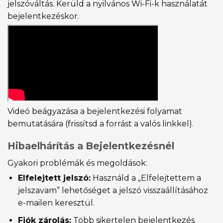
jelszóváltás. Kerüld a nyilvános Wi-Fi-k használatát
bejelentkezéskor.
Videó beágyazása a bejelentkezési folyamat
bemutatására (frissítsd a forrást a valós linkkel).
Hibaelhárítás a Bejelentkezésnél
Gyakori problémák és megoldások:
Elfelejtett jelszó:
Használd a „Elfelejtettem a
jelszavam” lehetőséget a jelszó visszaállításához
e-mailen keresztül.
Fiók zárolás:
Több sikertelen bejelentkezés