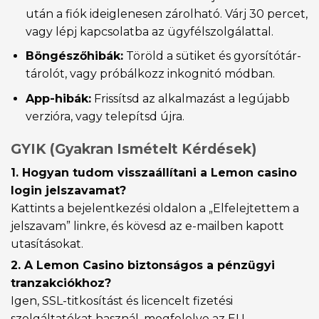
után a fiók ideiglenesen zárolható. Várj 30 percet,
vagy lépj kapcsolatba az ügyfélszolgálattal.
Böngészőhibák:
Töröld a sütiket és gyorsítótár-
tárolót, vagy próbálkozz inkognitó módban.
App-hibák:
Frissítsd az alkalmazást a legújabb
verzióra, vagy telepítsd újra.
GYIK (Gyakran Ismételt Kérdések)
1. Hogyan tudom visszaállítani a Lemon casino
login jelszavamat?
Kattints a bejelentkezési oldalon a „Elfelejtettem a
jelszavam” linkre, és kövesd az e-mailben kapott
utasításokat.
2. A Lemon Casino biztonságos a pénzügyi
tranzakciókhoz?
Igen, SSL-titkosítást és licencelt fizetési
szolgáltatókat használ, megfelelve az EU