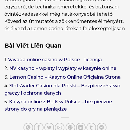
egyszerű, de technikai ismeretekkel és biztonsági
óvintézkedésekkel még hatékonyabbá tehető.
Kövesd az útmutatót a zökkenőmentes élményért,
és élvezd a Lemon Casino játékait felelősségteljesen.
Bài Viết Liên Quan
1.
Vavada online casino w Polsce – licencja
2.
NV kasyno – wpłaty i wypłaty w kasynie online
3.
Lemon Casino – Kasyno Online Oficjalna Strona
4.
SlotsVader Casino dla Polski – Bezpieczeństwo
graczy i ochrona danych
5.
Kasyna online z BLIK w Polsce – bezpieczne
strony do gry na pieniądze