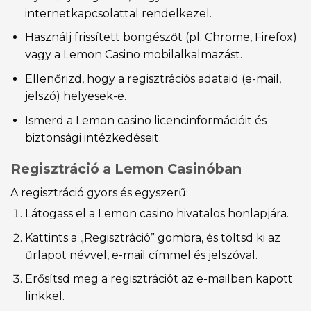
internetkapcsolattal rendelkezel.
Használj frissített böngészőt (pl. Chrome, Firefox)
vagy a Lemon Casino mobilalkalmazást.
Ellenőrizd, hogy a regisztrációs adataid (e-mail,
jelszó) helyesek-e.
Ismerd a Lemon casino licencinformációit és
biztonsági intézkedéseit.
Regisztráció a Lemon Casinóban
A regisztráció gyors és egyszerű:
Látogass el a Lemon casino hivatalos honlapjára.
Kattints a „Regisztráció” gombra, és töltsd ki az
űrlapot névvel, e-mail címmel és jelszóval.
Erősítsd meg a regisztrációt az e-mailben kapott
linkkel.