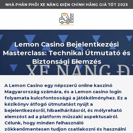
Skip
NHÀ PHÂN PHỖI XE NÂNG ĐIỆN CHÍNH HÃNG GIÁ TỐT 2025
to
content
Lemon Casino Bejelentkezési
Masterclass: Technikai Útmutató és
Biztonsági Elemzés
A Lemon Casino egy népszerű online kaszinó
Magyarország számára, és a Lemon casino login
folyamata kulcsfontosságú a játékélményhez. Ez a
kézikönyv átfogó útmutatást nyújt a
bejelentkezésről, hibaelhárításról, és mélyreható
elemzést ad a platform műszaki aspektusairól.
Célunk, hogy minden felhasználó
zökkenőmentesen tudjon csatlakozni és használni