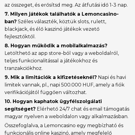
az összeget, és erősítsd meg. Az átfutási idő 1-3 nap.
7. Milyen játékok találhatók a Lemoncasino-
ban?
Széles választék, köztük slots, rulett,
blackjack, és élő kaszinó játékok vezető
fejlesztőktől.
8. Hogyan működik a mobilalkalmazás?
Letölthető az app store-ból vagy a weboldalról,
teljes funkcionalitással a játékokhoz és
tranzakciókhoz.
9. Mik a limitációk a kifizetéseknél?
Napi és havi
limitek vannak, pl., napi 500.000 HUF, amely a fiók
verifikációjától függően változhat.
10. Hogyan kaphatok ügyfélszolgálati
segítséget?
Elérhető 24/7 chat és email támogatás
magyar nyelven a weboldalon vagy alkalmazásban.
Összefoglalva, a Lemoncasino egy megbízható és
funkcionális online kaszinó, amely megfelelő