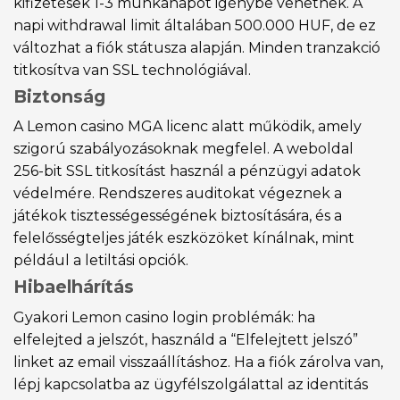
kifizetések 1-3 munkanapot igénybe vehetnek. A
napi withdrawal limit általában 500.000 HUF, de ez
változhat a fiók státusza alapján. Minden tranzakció
titkosítva van SSL technológiával.
Biztonság
A Lemon casino MGA licenc alatt működik, amely
szigorú szabályozásoknak megfelel. A weboldal
256-bit SSL titkosítást használ a pénzügyi adatok
védelmére. Rendszeres auditokat végeznek a
játékok tisztességességének biztosítására, és a
felelősségteljes játék eszközöket kínálnak, mint
például a letiltási opciók.
Hibaelhárítás
Gyakori Lemon casino login problémák: ha
elfelejted a jelszót, használd a “Elfelejtett jelszó”
linket az email visszaállításhoz. Ha a fiók zárolva van,
lépj kapcsolatba az ügyfélszolgálattal az identitás