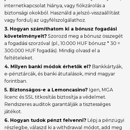
internetkapcsolat hiánya, vagy fiókzárolás a
biztonsági okokból. Használd a jelszó-visszaállítást
vagy fordulj az ügyfélszolgálathoz.
3. Hogyan számíthatom ki a bónusz fogadási
követelményeit?
Szorozd meg a bónusz összegét
a fogadási szorzóval (pl., 10.000 HUF bónusz * 30 =
300.000 HUF fogadás). Mindig olvasd el a
feltételeket.
4. Milyen banki módok érhetők el?
Bankkártyák,
e-pénztárcák, és banki átutalások, mind magyar
forintban.
5. Biztonságos-e a Lemoncasino?
Igen, MGA
licenc és SSL titkosítás biztosítja a védelmet.
Rendszeres auditok garantálják a tisztességes
játékot.
6. Hogyan tudok pénzt felvenni?
Lépj a pénzügyi
részlegbe, válaszd ki a withdrawal módot, add meg