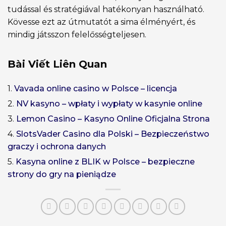
tudással és stratégiával hatékonyan használható.
Kövesse ezt az útmutatót a sima élményért, és
mindig játsszon felelősségteljesen.
Bài Viết Liên Quan
1.
Vavada online casino w Polsce – licencja
2.
NV kasyno – wpłaty i wypłaty w kasynie online
3.
Lemon Casino – Kasyno Online Oficjalna Strona
4.
SlotsVader Casino dla Polski – Bezpieczeństwo
graczy i ochrona danych
5.
Kasyna online z BLIK w Polsce – bezpieczne
strony do gry na pieniądze