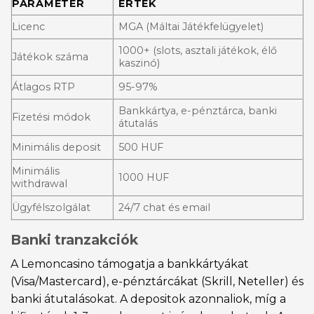
PARAMÉTER
ÉRTÉK
Licenc
MGA (Máltai Játékfelügyelet)
1000+ (slots, asztali játékok, élő
Játékok száma
kaszinó)
Átlagos RTP
95-97%
Bankkártya, e-pénztárca, banki
Fizetési módok
átutalás
Minimális deposit
500 HUF
Minimális
1000 HUF
withdrawal
Ügyfélszolgálat
24/7 chat és email
Banki tranzakciók
A Lemoncasino támogatja a bankkártyákat
(Visa/Mastercard), e-pénztárcákat (Skrill, Neteller) és
banki átutalásokat. A depositok azonnaliok, míg a