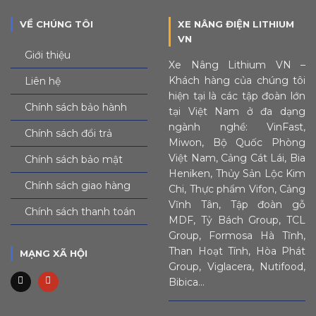
VỀ CHÚNG TÔI
XE NÂNG ĐIỆN LITHIUM
VN
Giới thiệu
Xe Nâng Lithium VN –
Khách hàng của chúng tôi
Liên hệ
hiện tại là các tập đoàn lớn
Chính sách bảo hành
tại Việt Nam ở đa dạng
ngành nghề: VinFast,
Chính sách đổi trả
Miwon, Bộ Quốc Phòng
Việt Nam, Cảng Cát Lái, Bia
Chính sách bảo mật
Heniken, Thủy Sản Lộc Kim
Chính sách giao hàng
Chi, Thực phẩm Vifon, Cảng
Vĩnh Tân, Tập đoàn gỗ
Chính sách thanh toán
MDF, Tỷ Bách Group, TCL
Group, Formosa Hà Tĩnh,
Than Hoạt Tính, Hòa Phát
MẠNG XÃ HỘI
Group, Viglacera, Nutifood,
Bibica…