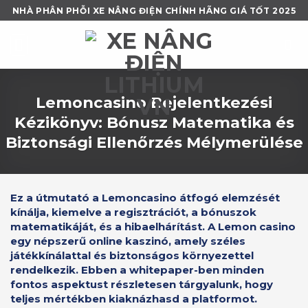
Skip
NHÀ PHÂN PHỖI XE NÂNG ĐIỆN CHÍNH HÃNG GIÁ TỐT 2025
to
content
Lemoncasino Bejelentkezési
Kézikönyv: Bónusz Matematika és
Biztonsági Ellenőrzés Mélymerülése
Ez a útmutató a Lemoncasino átfogó elemzését
kínálja, kiemelve a regisztrációt, a bónuszok
matematikáját, és a hibaelhárítást. A Lemon casino
egy népszerű online kaszinó, amely széles
játékkínálattal és biztonságos környezettel
rendelkezik. Ebben a whitepaper-ben minden
fontos aspektust részletesen tárgyalunk, hogy
teljes mértékben kiaknázhasd a platformot.