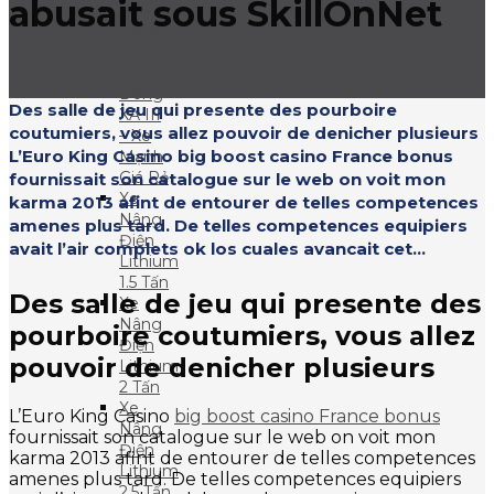
abusait sous SkillOnNet
Xe
Nâng
Điện
Lithium
Dòng
Des salle de jeu qui presente des pourboire
XA III
coutumiers, vous allez pouvoir de denicher plusieurs
– Xe
L’Euro King Casino big boost casino France bonus
Mạnh
Giá Rẻ
fournissait son catalogue sur le web on voit mon
Xe
karma 2013 afint de entourer de telles competences
Nâng
amenes plus tard. De telles competences equipiers
Điện
avait l’air complets ok los cuales avancait cet...
Lithium
1.5 Tấn
Des salle de jeu qui presente des
Xe
Nâng
pourboire coutumiers, vous allez
Điện
pouvoir de denicher plusieurs
Lithium
2 Tấn
Xe
L’Euro King Casino
big boost casino France bonus
Nâng
fournissait son catalogue sur le web on voit mon
Điện
karma 2013 afint de entourer de telles competences
Lithium
amenes plus tard. De telles competences equipiers
2.5 Tấn