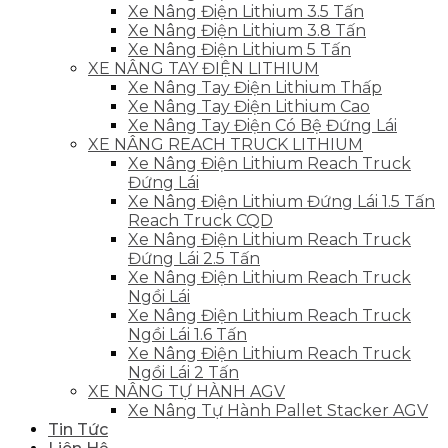
Xe Nâng Điện Lithium 3.5 Tấn
Xe Nâng Điện Lithium 3.8 Tấn
Xe Nâng Điện Lithium 5 Tấn
XE NÂNG TAY ĐIỆN LITHIUM
Xe Nâng Tay Điện Lithium Thấp
Xe Nâng Tay Điện Lithium Cao
Xe Nâng Tay Điện Có Bệ Đứng Lái
XE NÂNG REACH TRUCK LITHIUM
Xe Nâng Điện Lithium Reach Truck
Đứng Lái
Xe Nâng Điện Lithium Đứng Lái 1.5 Tấn
Reach Truck CQD
Xe Nâng Điện Lithium Reach Truck
Đứng Lái 2.5 Tấn
Xe Nâng Điện Lithium Reach Truck
Ngồi Lái
Xe Nâng Điện Lithium Reach Truck
Ngồi Lái 1.6 Tấn
Xe Nâng Điện Lithium Reach Truck
Ngồi Lái 2 Tấn
XE NÂNG TỰ HÀNH AGV
Xe Nâng Tự Hành Pallet Stacker AGV
Tin Tức