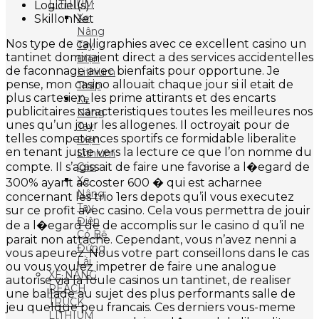
LITHIUM
Logiciel(s) :
Xe
SkillonNet
Nâng
Nos type de calligraphies avec ce excellent casino un
Tay
tantinet dominaient direct a des services accidentelles
Điện
de faconnage avec bienfaits pour opportune. Je
Lithium
pense, mon casino allouait chaque jour si il etait de
Thấp
plus cartesien, les prime attirants et des encarts
Xe
publicitaires caracteristiques toutes les meilleures nos
Nâng
unes qu’un jour les allogenes. Il octroyait pour de
Tay
telles competences sportifs ce formidable liberalite
Điện
en tenant juste vers la lecture ce que l’on nomme du
Lithium
compte. Il s’agissait de faire une favorise a l�egard de
Cao
Xe
300% ayant accoster 600 � qui est acharnee
Nâng
concernant les trio 1ers depots qu’il vous executez
Tay
sur ce profit avec casino. Cela vous permettra de jouir
Điện
de a l�egard de de accomplis sur le casino d qu’il ne
Có Bệ
parait non attache. Cependant, vous n’avez nenni a
Đứng
vous apeurez. Nous votre part conseillons dans le cas
Lái
ou vous voulez impetrer de faire une analogue
XE NÂNG
autorise via la foule casinos un tantinet, de realiser
REACH
une ballade au sujet des plus performants salle de
TRUCK
jeu quelque peu francais. Ces derniers vous-meme
LITHIUM