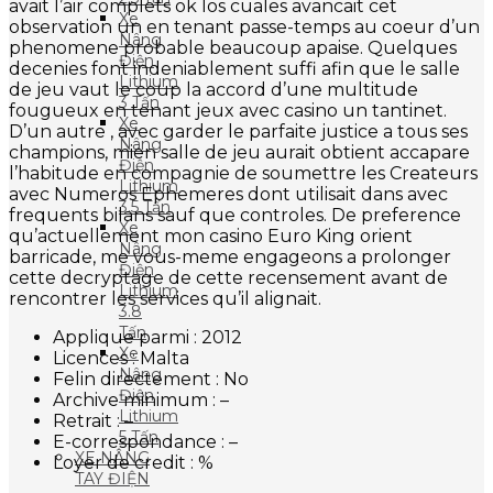
avait l’air complets ok los cuales avancait cet
Xe
observation un en tenant passe-temps au coeur d’un
Nâng
phenomene probable beaucoup apaise. Quelques
Điện
decenies font indeniablement suffi afin que le salle
Lithium
de jeu vaut le coup la accord d’une multitude
3 Tấn
fougueux en tenant jeux avec casino un tantinet.
Xe
D’un autre , avec garder le parfaite justice a tous ses
Nâng
champions, mien salle de jeu aurait obtient accapare
Điện
l’habitude en compagnie de soumettre les Createurs
Lithium
avec Numeros Ephemeres dont utilisait dans avec
3.5 Tấn
frequents bilans sauf que controles. De preference
Xe
qu’actuellement mon casino Euro King orient
Nâng
barricade, me vous-meme engageons a prolonger
Điện
cette decryptage de cette recensement avant de
Lithium
rencontrer les services qu’il alignait.
3.8
Tấn
Applique parmi : 2012
Xe
Licences : Malta
Nâng
Felin directement : No
Điện
Archive minimum : –
Lithium
Retrait : –
5 Tấn
E-correspondance : –
XE NÂNG
Loyer de credit : %
TAY ĐIỆN