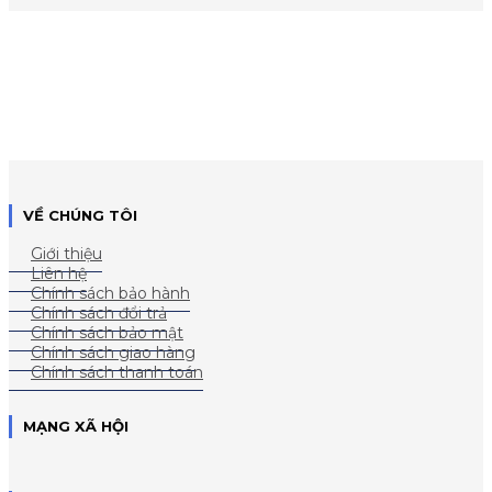
VỀ CHÚNG TÔI
Giới thiệu
Liên hệ
Chính sách bảo hành
Chính sách đổi trả
Chính sách bảo mật
Chính sách giao hàng
Chính sách thanh toán
MẠNG XÃ HỘI