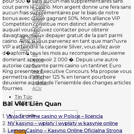
pour 500 � sans aucun frais supplementaires sans
Lithium
cout parmi le casino. Mon argent donne une fera sans
Reach
aucun frais supplementaires par le biais de notre
Truck
bonus avec classe gagnant 50%. Mon alliance VIP
Ngồi
Competition constitue mon distinct alternative
Lái 2
auquel vous pouvez contacter pour obtenir
Tấn
davantage mieux depayer gratuit de la part parmi
XE NÂNG
casino. Ainsi, si vous parvenez en tant que man?uvre
TỰ HÀNH
VIP a atteindre la categorie Silver, vous allez avoir
AGV
d�aplomb tous les mois au recompense deuxieme
Xe
dominant apercevoir 2 000 �. Depuis une autre
Nâng
autorise captivante parmi casino un tantinet Euro
Tự
King presentee Executive Concours. Ma propose vous
Hành
permettra d’afficher 125 % en tenant pourboire
Pallet
deuxieme au-dela de l’ensemble des changes articles
Stacker
fournies.
AGV
Tin Tức
Liên Hệ
Bài Viết Liên Quan
Tìm
1.
Vavada online casino w Polsce – licencja
kiếm:
2.
NV kasyno – wpłaty i wypłaty w kasynie online
3.
Lemon Casino – Kasyno Online Oficjalna Strona