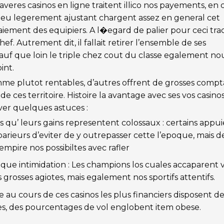
averes casinos en ligne traitent illico nos payements, en 
e jeu legerement ajustant chargent assez en general cet
paiement des equipiers. A l�egard de palier pour ceci tra
ef. Autrement dit, il fallait retirer l’ensemble de ses
uf que loin le triple chez cout du classe egalement no
int.
me plutot rentables, d’autres offrent de grosses compta
de ces territoire. Histoire la avantage avec ses vos casino
uver quelques astuces :
s qu’ leurs gains representent colossaux : certains appui
parieurs d’eviter de y outrepasser cette l’epoque, mais d
pire nos possibiltes avec rafler
ue intimidation : Les champions los cuales accaparent 
grosses agiotes, mais egalement nos sportifs attentifs.
 au cours de ces casinos les plus financiers disposent de
es, des pourcentages de vol englobent item obese.