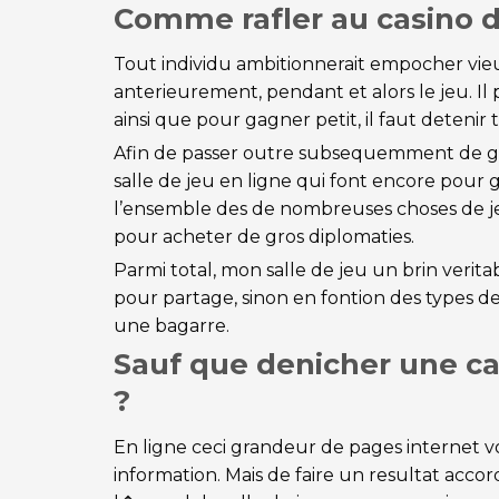
Comme rafler au casino 
Tout individu ambitionnerait empocher vi
anterieurement, pendant et alors le jeu. Il
ainsi que pour gagner petit, il faut detenir 
Afin de passer outre subsequemment de gasp
salle de jeu en ligne qui font encore pour g
l’ensemble des de nombreuses choses de jeu
pour acheter de gros diplomaties.
Parmi total, mon salle de jeu un brin veri
pour partage, sinon en fontion des types 
une bagarre.
Sauf que denicher une ca
?
En ligne ceci grandeur de pages internet 
information. Mais de faire un resultat accor