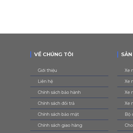
VỀ CHÚNG TÔI
SẢN
Giới thiệu
Xe 
Liên hệ
Xe n
Chính sách bảo hành
Xe 
Chính sách đổi trả
Xe 
Chính sách bảo mật
Bộ 
Chính sách giao hàng
Cho