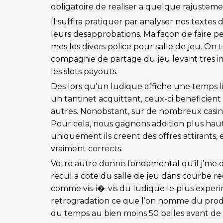
obligatoire de realiser a quelque rajustemen
Il suffira pratiquer par analyser nos textes
leurs desapprobations. Ma facon de faire per
mes les divers police pour salle de jeu. On
compagnie de partage du jeu levant tres i
les slots payouts.
Des lors qu’un ludique affiche une temps l
un tantinet acquittant, ceux-ci beneficien
autres. Nonobstant, sur de nombreux casino
Pour cela, nous gagnons addition plus haut
uniquement ils creent des offres attirants,
vraiment corrects.
Votre autre donne fondamental qu’il j’me
recul a cote du salle de jeu dans courbe r
comme vis-i�-vis du ludique le plus expe
retrogradation ce que l’on nomme du produc
du temps au bien moins 50 balles avant de 