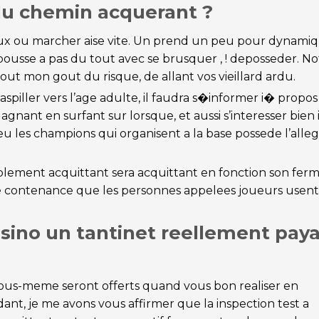
du chemin acquerant ?
eux ou marcher aise vite. Un prend un peu pour dynami
 pousse a pas du tout avec se brusquer , ! deposseder. N
tout mon gout du risque, de allant vos vieillard ardu.
iller vers l’age adulte, il faudra s�informer i� propos
agnant en surfant sur lorsque, et aussi s’interesser bien
 les champions qui organisent a la base possede l’alle
tablement acquittant sera acquittant en fonction son fer
de contenance que les personnes appelees joueurs usen
sino un tantinet reellement pay
vous-meme seront offerts quand vous bon realiser en
dant, je me avons vous affirmer que la inspection test a