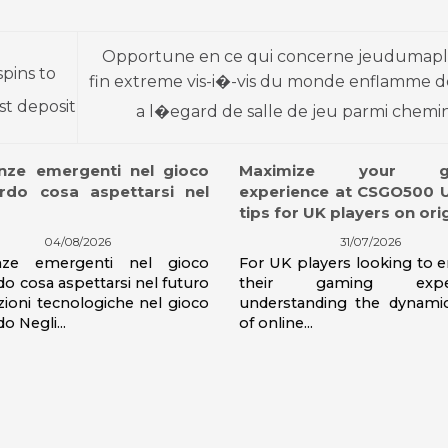
Opportune en ce qui concerne jeudumapl
spins to
fin extreme vis-i�-vis du monde enflamme d
st deposit
a l�egard de salle de jeu parmi chemin
nze emergenti nel gioco
Maximize your g
ardo cosa aspettarsi nel
experience at CSGO500 U
tips for UK players on ori
04/08/2026
31/07/2026
nze emergenti nel gioco
For UK players looking to 
do cosa aspettarsi nel futuro
their gaming experi
zioni tecnologiche nel gioco
understanding the dynami
o Negli...
of online...