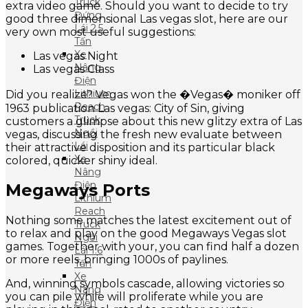
Truck
extra video game. Should you want to decide to try
Đứng
good three dimensional Las vegas slot, here are our
Lái 2.5
very own most useful suggestions:
Tấn
Xe
Las vegas Night
Nâng
Las vegas Class
Điện
Lithium
Did you realize? Vegas won the �Vegas� moniker off
Reach
1963 publication Las vegas: City of Sin, giving
Truck
customers a glimpse about this new glitzy extra of Las
Ngồi
vegas, discussing the fresh new evaluate between
Lái
their attractive disposition and its particular black
Xe
colored, quicker shiny ideal.
Nâng
Điện
Megaways Ports
Lithium
Reach
Nothing some matches the latest excitement out of
Truck
to relax and play on the good Megaways Vegas slot
Ngồi
games. Together with your, you can find half a dozen
Lái 1.6
or more reels, bringing 1000s of paylines.
Tấn
Xe
And, winning symbols cascade, allowing victories so
Nâng
you can pile while will proliferate while you are
Điện