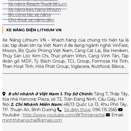
Xe nâng Reach Truck lithium
Xe nâng kéo hàng lithium
Bộ công tác xe nâng
Cho thuê xe nâng điện
XE NÂNG ĐIỆN LITHIUM VN
Xe Nâng Lithium VN – Khách hàng của chúng tôi hiện tại là
các tập đoàn lớn tại Việt Nam ở đa dạng ngành nghề: VinFast,
Miwon, Bộ Quốc Phòng Việt Nam, Cảng Cát Lái, Bia Heniken,
Thủy Sản Lộc Kim Chi, Thực phẩm Vifon, Cảng Vĩnh Tân, Tập
đoàn gỗ MDF, Tỷ Bách Group, TCL Group, Formosa Hà Tĩnh,
Than Hoạt Tính, Hòa Phát Group, Viglacera, Nutifood, Bibica…
8 chi nhánh ở Việt Nam
1. Trụ Sở Chính:
Tầng 7, Tháp Tây,
tòa nhà Hancorp Plaza, số 72, Trần Đăng Ninh, Cầu Giấy, Hà
Nội
2. Chi Nhánh Miền Nam:
48/13 Quốc Lộ 13, Khu Phố Tây,
TP. Thuận An, Bình Dương
Số điện thoại:
096 115 2565
Youtube :
http://www.youtube.com/@ThiHangcha
Email:
minhthihangcha@gmail.com