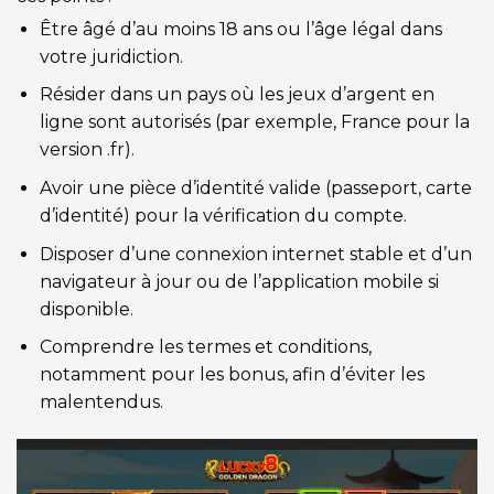
Être âgé d’au moins 18 ans ou l’âge légal dans
votre juridiction.
Résider dans un pays où les jeux d’argent en
ligne sont autorisés (par exemple, France pour la
version .fr).
Avoir une pièce d’identité valide (passeport, carte
d’identité) pour la vérification du compte.
Disposer d’une connexion internet stable et d’un
navigateur à jour ou de l’application mobile si
disponible.
Comprendre les termes et conditions,
notamment pour les bonus, afin d’éviter les
malentendus.