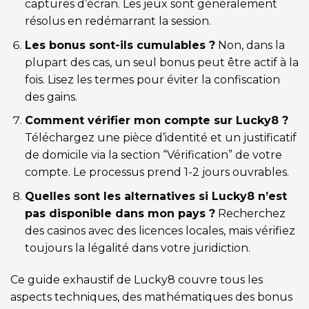
captures d’écran. Les jeux sont généralement
résolus en redémarrant la session.
Les bonus sont-ils cumulables ?
Non, dans la
plupart des cas, un seul bonus peut être actif à la
fois. Lisez les termes pour éviter la confiscation
des gains.
Comment vérifier mon compte sur Lucky8 ?
Téléchargez une pièce d’identité et un justificatif
de domicile via la section “Vérification” de votre
compte. Le processus prend 1-2 jours ouvrables.
Quelles sont les alternatives si Lucky8 n’est
pas disponible dans mon pays ?
Recherchez
des casinos avec des licences locales, mais vérifiez
toujours la légalité dans votre juridiction.
Ce guide exhaustif de Lucky8 couvre tous les
aspects techniques, des mathématiques des bonus