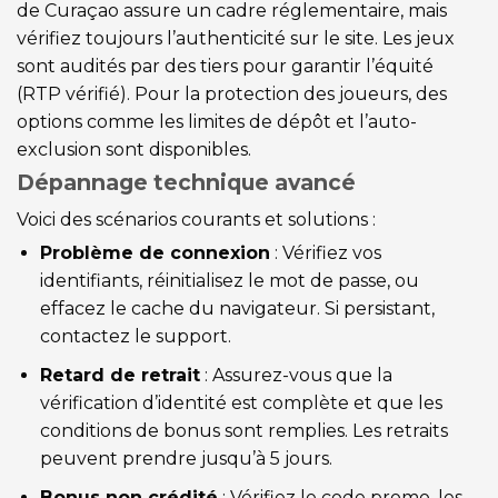
de Curaçao assure un cadre réglementaire, mais
vérifiez toujours l’authenticité sur le site. Les jeux
sont audités par des tiers pour garantir l’équité
(RTP vérifié). Pour la protection des joueurs, des
options comme les limites de dépôt et l’auto-
exclusion sont disponibles.
Dépannage technique avancé
Voici des scénarios courants et solutions :
Problème de connexion
: Vérifiez vos
identifiants, réinitialisez le mot de passe, ou
effacez le cache du navigateur. Si persistant,
contactez le support.
Retard de retrait
: Assurez-vous que la
vérification d’identité est complète et que les
conditions de bonus sont remplies. Les retraits
peuvent prendre jusqu’à 5 jours.
Bonus non crédité
: Vérifiez le code promo, les