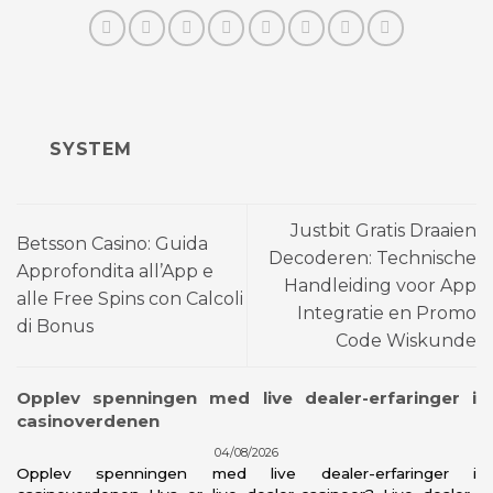
SYSTEM
Justbit Gratis Draaien
Betsson Casino: Guida
Decoderen: Technische
Approfondita all’App e
Handleiding voor App
alle Free Spins con Calcoli
Integratie en Promo
di Bonus
Code Wiskunde
Opplev spenningen med live dealer-erfaringer i
casinoverdenen
04/08/2026
Opplev spenningen med live dealer-erfaringer i