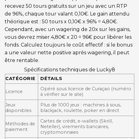
recevez 50 tours gratuits sur un jeu avec un RTP
de 96%, chaque tour valant 0,10€. Le gain attendu
théorique est : 50 tours x 0,10€ x 96% = 4,80€.
Cependant, avec un wagering de 20x sur les gains,
vous devrez miser 4,80€ x 20 = 96€ pour libérer les
fonds. Calculez toujours le coût effectif : si le bonus
a une valeur nette positive après wagering, il peut
être rentable.
Spécifications techniques de Lucky8
CATÉGORIE
DÉTAILS
Opéré sous licence de Curaçao (numéro
Licence
à vérifier sur le site)
Jeux
Plus de 1000 jeux : machines à sous,
disponibles
blackjack, roulette, poker en direct
Cartes de crédit, e-wallets (Skrill,
Méthodes de
Neteller), virements bancaires,
paiement
cryptomonnaies