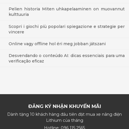
Pelien historia Miten uhkapelaaminen on muovannut
kulttuuria
Scopri i giochi più popolari spiegazione e strategie per
vincere
Online vagy offline hol éri meg jobban játszani
Desvendando o conteúdo AI: dicas essenciais para uma
verificação eficaz
ĐĂNG KÝ NHẬN KHUYẾN MÃI
Dành tặng 10 khách hàng đầu tiên đặt mua xe nâng điện
Lithium của tháng
Hotline: 096 115 2565