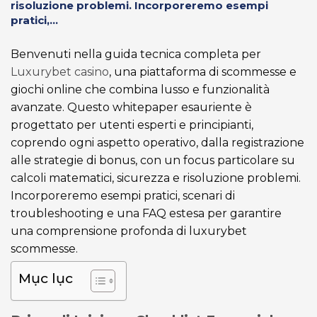
risoluzione problemi. Incorporeremo esempi
pratici,...
Benvenuti nella guida tecnica completa per
Luxurybet casino
, una piattaforma di scommesse e
giochi online che combina lusso e funzionalità
avanzate. Questo whitepaper esauriente è
progettato per utenti esperti e principianti,
coprendo ogni aspetto operativo, dalla registrazione
alle strategie di bonus, con un focus particolare su
calcoli matematici, sicurezza e risoluzione problemi.
Incorporeremo esempi pratici, scenari di
troubleshooting e una FAQ estesa per garantire
una comprensione profonda di luxurybet
scommesse.
Mục lục