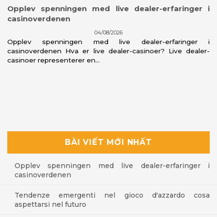
Opplev spenningen med live dealer-erfaringer i
casinoverdenen
04/08/2026
Opplev spenningen med live dealer-erfaringer i
casinoverdenen Hva er live dealer-casinoer? Live dealer-
casinoer representerer en...
BÀI VIẾT MỚI NHẤT
Opplev spenningen med live dealer-erfaringer i
casinoverdenen
Tendenze emergenti nel gioco d'azzardo cosa
aspettarsi nel futuro