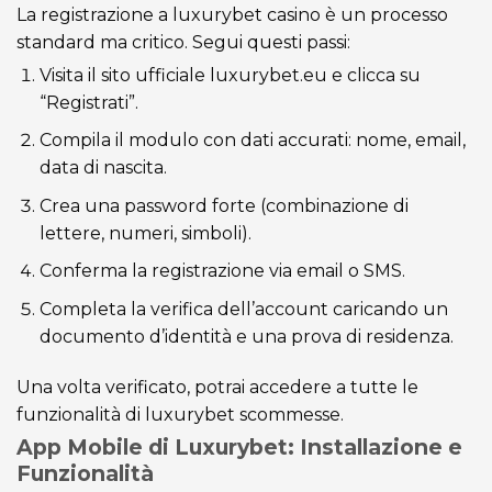
La registrazione a luxurybet casino è un processo
standard ma critico. Segui questi passi:
Visita il sito ufficiale luxurybet.eu e clicca su
“Registrati”.
Compila il modulo con dati accurati: nome, email,
data di nascita.
Crea una password forte (combinazione di
lettere, numeri, simboli).
Conferma la registrazione via email o SMS.
Completa la verifica dell’account caricando un
documento d’identità e una prova di residenza.
Una volta verificato, potrai accedere a tutte le
funzionalità di luxurybet scommesse.
App Mobile di Luxurybet: Installazione e
Funzionalità