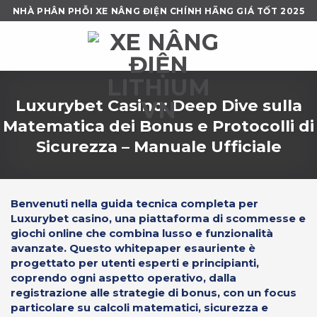
Skip
NHÀ PHÂN PHỖI XE NÂNG ĐIỆN CHÍNH HÃNG GIÁ TỐT 2025
to
content
Luxurybet Casino: Deep Dive sulla
Matematica dei Bonus e Protocolli di
Sicurezza – Manuale Ufficiale
Benvenuti nella guida tecnica completa per
Luxurybet casino, una piattaforma di scommesse e
giochi online che combina lusso e funzionalità
avanzate. Questo whitepaper esauriente è
progettato per utenti esperti e principianti,
coprendo ogni aspetto operativo, dalla
registrazione alle strategie di bonus, con un focus
particolare su calcoli matematici, sicurezza e