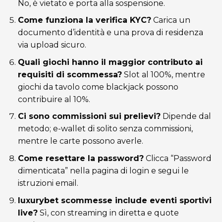
No, è vietato e porta alla sospensione.
Come funziona la verifica KYC?
Carica un
documento d’identità e una prova di residenza
via upload sicuro.
Quali giochi hanno il maggior contributo ai
requisiti di scommessa?
Slot al 100%, mentre
giochi da tavolo come blackjack possono
contribuire al 10%.
Ci sono commissioni sui prelievi?
Dipende dal
metodo; e-wallet di solito senza commissioni,
mentre le carte possono averle.
Come resettare la password?
Clicca “Password
dimenticata” nella pagina di login e segui le
istruzioni email.
luxurybet scommesse include eventi sportivi
live?
Sì, con streaming in diretta e quote