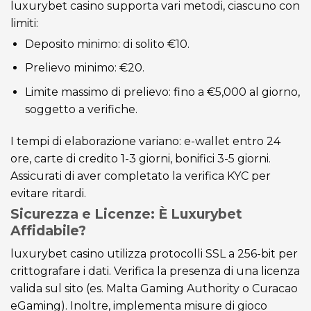
luxurybet casino supporta vari metodi, ciascuno con
limiti:
Deposito minimo: di solito €10.
Prelievo minimo: €20.
Limite massimo di prelievo: fino a €5,000 al giorno,
soggetto a verifiche.
I tempi di elaborazione variano: e-wallet entro 24
ore, carte di credito 1-3 giorni, bonifici 3-5 giorni.
Assicurati di aver completato la verifica KYC per
evitare ritardi.
Sicurezza e Licenze: È Luxurybet
Affidabile?
luxurybet casino utilizza protocolli SSL a 256-bit per
crittografare i dati. Verifica la presenza di una licenza
valida sul sito (es. Malta Gaming Authority o Curacao
eGaming). Inoltre, implementa misure di gioco