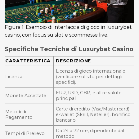
Figura 1: Esempio di interfaccia di gioco in luxurybet
casino, con focus su slot e scommesse live.
Specifiche Tecniche di Luxurybet Casino
CARATTERISTICA
DESCRIZIONE
Licenza di gioco internazionale
Licenza
(verificare sul sito per dettagli
specifici).
EUR, USD, GBP, e altre valute
Monete Accettate
principali.
Carte di credito (Visa/Mastercard),
Metodi di
e-wallet (Skrill, Neteller), bonifico
Pagamento
bancario.
Da 24 a 72 ore, dipendente dal
Tempi di Prelievo
metodo.