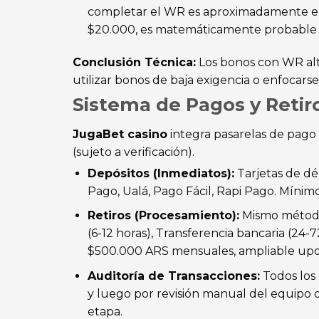
completar el WR es aproximadamente el 4
$20.000, es matemáticamente probable q
Conclusión Técnica:
Los bonos con WR altos
utilizar bonos de baja exigencia o enfocar
Sistema de Pagos y Retiro
JugaBet casino
integra pasarelas de pago l
(sujeto a verificación).
Depósitos (Inmediatos):
Tarjetas de dé
Pago, Ualá, Pago Fácil, Rapi Pago. Mínimo
Retiros (Procesamiento):
Mismo método 
(6-12 horas), Transferencia bancaria (24-7
$500.000 ARS mensuales, ampliable upo
Auditoría de Transacciones:
Todos los 
y luego por revisión manual del equipo d
etapa.