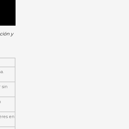
ción y
a.
 sin
n
ères en