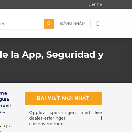
Liên hệ
ĐĂNG NHẬP
de la App, Seguridad y
rma
BÀI VIẾT MỚI NHẤT
guía
móvil
...
Opplev spenningen med live
dealer-erfaringer i
casinoverdenen
ma que