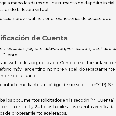
ga a mano los datos del instrumento de depósito inicial (e
les de billetera virtual).
icción provincial no tiene restricciones de acceso que
ificación de Cuenta
tres capas (registro, activación, verificación) diseñado p
 Cliente).
sitio web o descargue la app. Complete el formulario co
eléfono móvil argentino, nombre y apellido (exactament
ombre de usuario.
 contacto mediante un código de un solo uso (OTP). Sin 
a los documentos solicitados en la sección “Mi Cuenta” 
 oscila entre 1 y 24 horas hábiles. Las cuentas verificada
mpos de procesamiento acelerados.