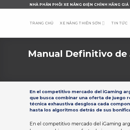
Skip
NHÀ PHÂN PHỖI XE NÂNG ĐIỆN CHÍNH HÃNG GIÁ
to
content
TRANG CHỦ
XE NÂNG THIÊN SƠN
TIN TỨC
Manual Definitivo de 
En el competitivo mercado del iGaming ar
que busca combinar una oferta de juego ro
técnica exhaustiva desglosa cada componen
hasta los algoritmos detrás de sus bonifi
En el competitivo mercado del iGaming ar