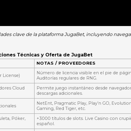
idades clave de la plataforma JugaBet, incluyendo navega
aciones Técnicas y Oferta de JugaBet
NOTAS / PROVEEDORES
Número de licencia visible en el pie de págin
 License)
Auditorías regulares de RNG.
dores Cloud
Permite juego instantáneo desde navegador
descargas adicionales.
NetEnt, Pragmatic Play, Play’n GO, Evolutio
cionales
Gaming, Red Tiger, etc.
uleta, Póker,
+3000 títulos de slots. Live Casino con crupi
español.