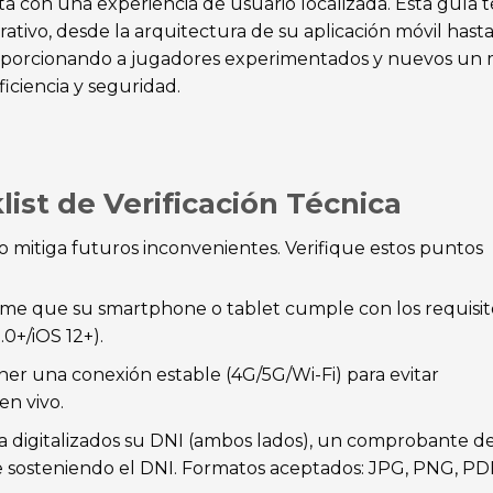
 con una experiencia de usuario localizada. Esta guía t
ivo, desde la arquitectura de su aplicación móvil hasta
proporcionando a jugadores experimentados y nuevos un
iciencia y seguridad.
ist de Verificación Técnica
o mitiga futuros inconvenientes. Verifique estos puntos
me que su smartphone o tablet cumple con los requisit
0+/iOS 12+).
er una conexión estable (4G/5G/Wi-Fi) para evitar
en vivo.
 digitalizados su DNI (ambos lados), un comprobante d
fie sosteniendo el DNI. Formatos aceptados: JPG, PNG, PD