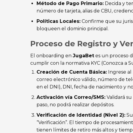
Método de Pago Primario:
Decida y ten
número de tarjeta, alias de CBU, credencia
Políticas Locales:
Confirme que su jurisd
bloqueen el dominio principal.
Proceso de Registro y Ver
El onboarding en
JugaBet
es un proceso de 
cumplir con la normativa KYC (Conozca a Su
Creación de Cuenta Básica:
Ingrese al 
correo electrónico válido, número de t
en el DNI), DNI, fecha de nacimiento y n
Activación vía Correo/SMS:
Validará su
paso, no podrá realizar depósitos.
Verificación de Identidad (Nivel 2):
Sub
“Verificación”. El tiempo de procesamiento
tienen límites de retiro más altos y tie