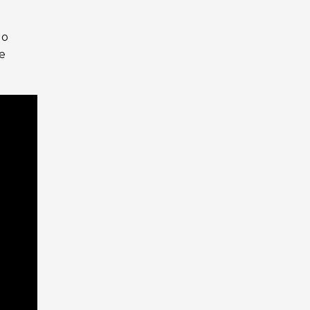
do
re