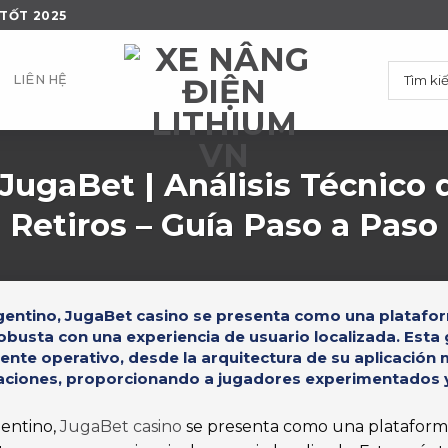
 TỐT 2025
Tìm
LIÊN HỆ
kiếm:
JugaBet | Análisis Técnico 
Retiros – Guía Paso a Paso
gentino, JugaBet casino se presenta como una platafo
busta con una experiencia de usuario localizada. Esta 
te operativo, desde la arquitectura de su aplicación 
caciones, proporcionando a jugadores experimentados y
gentino,
JugaBet casino
se presenta como una platafor