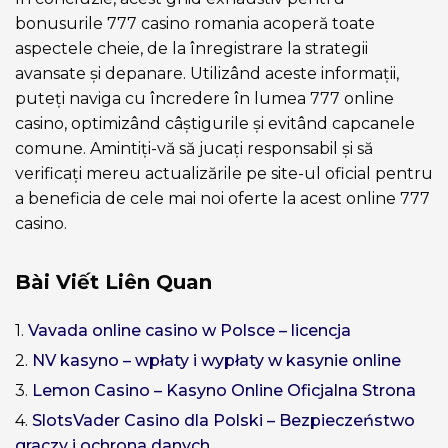
bonusurile 777 casino romania acoperă toate
aspectele cheie, de la înregistrare la strategii
avansate și depanare. Utilizând aceste informații,
puteți naviga cu încredere în lumea 777 online
casino, optimizând câștigurile și evitând capcanele
comune. Amintiți-vă să jucați responsabil și să
verificați mereu actualizările pe site-ul oficial pentru
a beneficia de cele mai noi oferte la acest online 777
casino.
Bài Viết Liên Quan
1.
Vavada online casino w Polsce – licencja
2.
NV kasyno – wpłaty i wypłaty w kasynie online
3.
Lemon Casino – Kasyno Online Oficjalna Strona
4.
SlotsVader Casino dla Polski – Bezpieczeństwo
graczy i ochrona danych