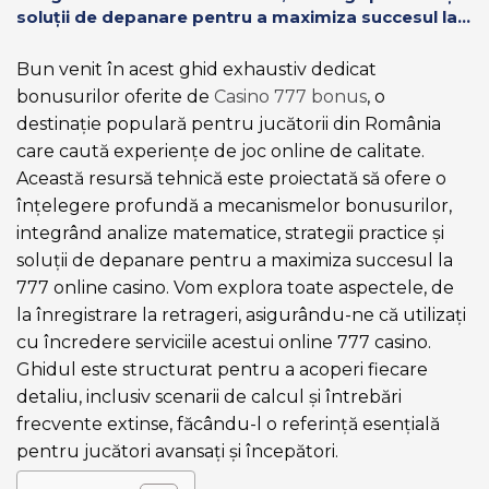
soluții de depanare pentru a maximiza succesul la...
Bun venit în acest ghid exhaustiv dedicat
bonusurilor oferite de
Casino 777 bonus
, o
destinație populară pentru jucătorii din România
care caută experiențe de joc online de calitate.
Această resursă tehnică este proiectată să ofere o
înțelegere profundă a mecanismelor bonusurilor,
integrând analize matematice, strategii practice și
soluții de depanare pentru a maximiza succesul la
777 online casino. Vom explora toate aspectele, de
la înregistrare la retrageri, asigurându-ne că utilizați
cu încredere serviciile acestui online 777 casino.
Ghidul este structurat pentru a acoperi fiecare
detaliu, inclusiv scenarii de calcul și întrebări
frecvente extinse, făcându-l o referință esențială
pentru jucători avansați și începători.