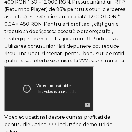
400 RON * 30 = 12.000 RON. Presupunând un RTP
(Return to Player) de 96% pentru sloturi, pierderea
așteptată este 4% din suma pariată: 12.000 RON *
0,04 = 480 RON. Pentru a fi profitabil, câștigurile
trebuie să depășească această pierdere; astfel,
strategii precum jocul la jocuri cu RTP ridicat sau
utilizarea bonusurilor fără depunere pot reduce
riscul. Includeți și scenarii pentru bonusuri de rotiri
gratuite sau oferte sezoniere la 777 casino romania.
Video educațional despre cum să profitați de
bonusurile Casino 777, incluzând demo-uri de
calcul.