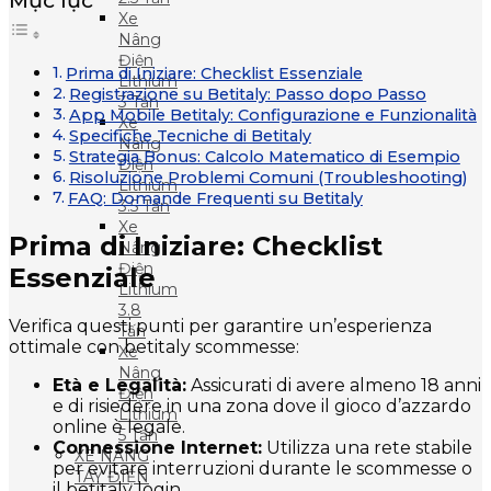
Mục lục
Xe
Nâng
Điện
Prima di Iniziare: Checklist Essenziale
Lithium
Registrazione su Betitaly: Passo dopo Passo
3 Tấn
App Mobile Betitaly: Configurazione e Funzionalità
Xe
Specifiche Tecniche di Betitaly
Nâng
Strategia Bonus: Calcolo Matematico di Esempio
Điện
Risoluzione Problemi Comuni (Troubleshooting)
Lithium
FAQ: Domande Frequenti su Betitaly
3.5 Tấn
Xe
Prima di Iniziare: Checklist
Nâng
Điện
Essenziale
Lithium
3.8
Verifica questi punti per garantire un’esperienza
Tấn
ottimale con betitaly scommesse:
Xe
Nâng
Età e Legalità:
Assicurati di avere almeno 18 anni
Điện
e di risiedere in una zona dove il gioco d’azzardo
Lithium
online è legale.
5 Tấn
Connessione Internet:
Utilizza una rete stabile
XE NÂNG
per evitare interruzioni durante le scommesse o
TAY ĐIỆN
il betitaly login.