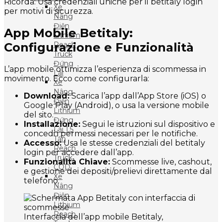
Ricorda: Usa credenziali uniche per il betitaly login
Xe
per motivi di sicurezza.
Nâng
Điện
App Mobile Betitaly:
Lithium
Configurazione e Funzionalità
Reach
Truck
Đứng
L’app mobile ottimizza l’esperienza di scommessa in
Lái
movimento. Ecco come configurarla:
Xe
Nâng
Download:
Scarica l’app dall’App Store (iOS) o
Điện
Google Play (Android), o usa la versione mobile
Lithium
del sito.
Đứng
Installazione:
Segui le istruzioni sul dispositivo e
Lái 1.5
concedi i permessi necessari per le notifiche.
Tấn
Accesso:
Usa le stesse credenziali del betitaly
Reach
login per accedere dall’app.
Truck
Funzionalità Chiave:
Scommesse live, cashout,
CQD
e gestione dei depositi/prelievi direttamente dal
Xe
telefono.
Nâng
Điện
Lithium
Reach
Interfaccia dell’app mobile Betitaly,