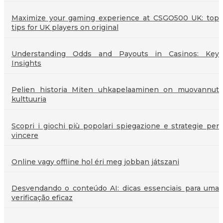
Maximize your gaming experience at CSGO500 UK: top
tips for UK players on original
Understanding Odds and Payouts in Casinos: Key
Insights
Pelien historia Miten uhkapelaaminen on muovannut
kulttuuria
Scopri i giochi più popolari spiegazione e strategie per
vincere
Online vagy offline hol éri meg jobban játszani
Desvendando o conteúdo AI: dicas essenciais para uma
verificação eficaz