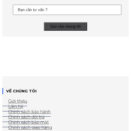
VỀ CHÚNG TÔI
Giới thiệu
Liên hệ
Chính sách bảo hành
Chính sách đổi trả
Chính sách bảo mật
Chính sách giao hàng