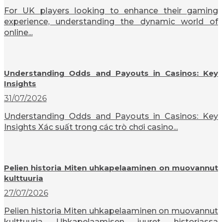
For UK players looking to enhance their gaming
experience, understanding the dynamic world of
online...
Understanding Odds and Payouts in Casinos: Key
Insights
31/07/2026
Understanding Odds and Payouts in Casinos: Key
Insights Xác suất trong các trò chơi casino...
Pelien historia Miten uhkapelaaminen on muovannut
kulttuuria
27/07/2026
Pelien historia Miten uhkapelaaminen on muovannut
kulttuuria Uhkapelaamisen juuret historiassa