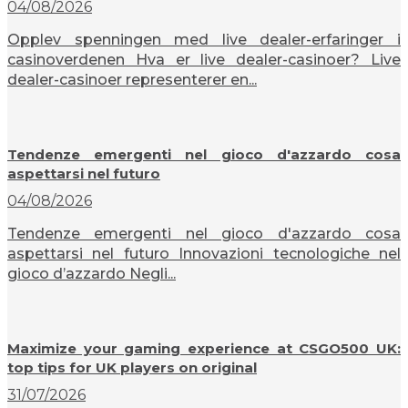
04/08/2026
Opplev spenningen med live dealer-erfaringer i
casinoverdenen Hva er live dealer-casinoer? Live
dealer-casinoer representerer en...
Tendenze emergenti nel gioco d'azzardo cosa
aspettarsi nel futuro
04/08/2026
Tendenze emergenti nel gioco d'azzardo cosa
aspettarsi nel futuro Innovazioni tecnologiche nel
gioco d’azzardo Negli...
Maximize your gaming experience at CSGO500 UK:
top tips for UK players on original
31/07/2026