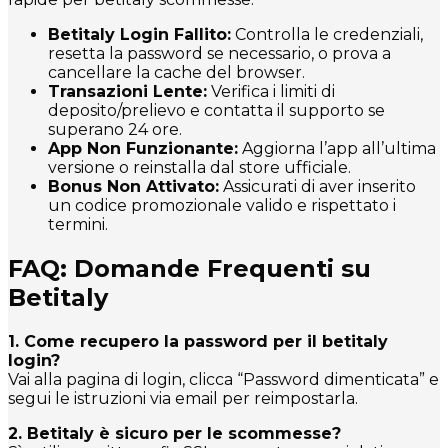
Betitaly Login Fallito:
Controlla le credenziali,
resetta la password se necessario, o prova a
cancellare la cache del browser.
Transazioni Lente:
Verifica i limiti di
deposito/prelievo e contatta il supporto se
superano 24 ore.
App Non Funzionante:
Aggiorna l’app all’ultima
versione o reinstalla dal store ufficiale.
Bonus Non Attivato:
Assicurati di aver inserito
un codice promozionale valido e rispettato i
termini.
FAQ: Domande Frequenti su
Betitaly
1. Come recupero la password per il betitaly
login?
Vai alla pagina di login, clicca “Password dimenticata” e
segui le istruzioni via email per reimpostarla.
2. Betitaly è sicuro per le scommesse?