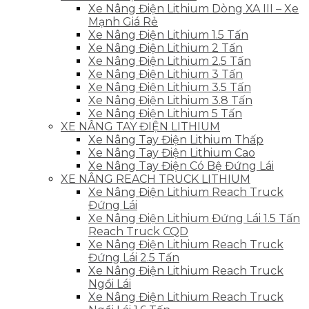
Xe Nâng Điện Lithium Dòng XA III – Xe
Mạnh Giá Rẻ
Xe Nâng Điện Lithium 1.5 Tấn
Xe Nâng Điện Lithium 2 Tấn
Xe Nâng Điện Lithium 2.5 Tấn
Xe Nâng Điện Lithium 3 Tấn
Xe Nâng Điện Lithium 3.5 Tấn
Xe Nâng Điện Lithium 3.8 Tấn
Xe Nâng Điện Lithium 5 Tấn
XE NÂNG TAY ĐIỆN LITHIUM
Xe Nâng Tay Điện Lithium Thấp
Xe Nâng Tay Điện Lithium Cao
Xe Nâng Tay Điện Có Bệ Đứng Lái
XE NÂNG REACH TRUCK LITHIUM
Xe Nâng Điện Lithium Reach Truck
Đứng Lái
Xe Nâng Điện Lithium Đứng Lái 1.5 Tấn
Reach Truck CQD
Xe Nâng Điện Lithium Reach Truck
Đứng Lái 2.5 Tấn
Xe Nâng Điện Lithium Reach Truck
Ngồi Lái
Xe Nâng Điện Lithium Reach Truck