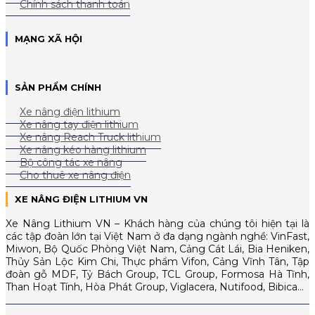
Chính sách thanh toán
MẠNG XÃ HỘI
SẢN PHẨM CHÍNH
Xe nâng điện lithium
Xe nâng tay điện lithium
Xe nâng Reach Truck lithium
Xe nâng kéo hàng lithium
Bộ công tác xe nâng
Cho thuê xe nâng điện
XE NÂNG ĐIỆN LITHIUM VN
Xe Nâng Lithium VN – Khách hàng của chúng tôi hiện tại là
các tập đoàn lớn tại Việt Nam ở đa dạng ngành nghề: VinFast,
Miwon, Bộ Quốc Phòng Việt Nam, Cảng Cát Lái, Bia Heniken,
Thủy Sản Lộc Kim Chi, Thực phẩm Vifon, Cảng Vĩnh Tân, Tập
đoàn gỗ MDF, Tỷ Bách Group, TCL Group, Formosa Hà Tĩnh,
Than Hoạt Tính, Hòa Phát Group, Viglacera, Nutifood, Bibica…