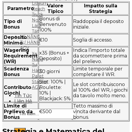
Lithium
Valore
Impatto sulla
Parametro
Reach
Tipico
Strategia
Truck
Bonus di
Ngồi
Tipo di
Raddoppia il deposito
Benvenuto
Lái 2
Bonus
iniziale.
100%
Tấn
XE NÂNG
Deposito
€10
Soglia di accesso.
TỰ HÀNH
Minimo
AGV
Wagering
Indica l’importo totale
x35 (Bonus +
Xe
Requirement
da scommettere prima
Deposito)
Nâng
(WR)
del prelievo.
Tự
Scadenza
Limite temporale per
Hành
30 giorni
Bonus
completare il WR.
Pallet
Slot: 100% |
Stacker
Le slot contribuiscono
Contributo
Roulette:
AGV
al 100% del WR, i giochi
Giochi
10% |
da tavolo molto meno.
Tin Tức
Blackjack: 5%
Liên Hệ
Limite di
Tetto massimo di
Tìm
Prelievo da
€500
vincita derivante dal
kiếm:
Bonus
bonus.
Strategia e Matematica del