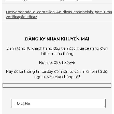
Desvendando o conteúdo AI: dicas essenciais para uma
verificação eficaz
ĐĂNG KÝ NHẬN KHUYẾN MÃI
Dành tặng 10 khách hàng đầu tiên đặt mua xe nâng điện
Lithium của tháng
Hotline: 096 115 2565
Hãy để lại thông tin tại đây để nhận tư vấn miễn phí từ đội
ngũ tư vấn của chúng tôi!