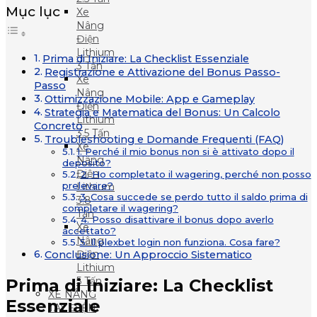
Mục lục
Xe
Nâng
Điện
Lithium
Prima di Iniziare: La Checklist Essenziale
3 Tấn
Registrazione e Attivazione del Bonus Passo-
Xe
Passo
Nâng
Ottimizzazione Mobile: App e Gameplay
Điện
Strategia e Matematica del Bonus: Un Calcolo
Lithium
Concreto
3.5 Tấn
Troubleshooting e Domande Frequenti (FAQ)
Xe
1. Perché il mio bonus non si è attivato dopo il
Nâng
deposito?
Điện
2. Ho completato il wagering, perché non posso
prelevare?
Lithium
3. Cosa succede se perdo tutto il saldo prima di
3.8
completare il wagering?
Tấn
4. Posso disattivare il bonus dopo averlo
Xe
accettato?
Nâng
5. Il plexbet login non funziona. Cosa fare?
Điện
Conclusione: Un Approccio Sistematico
Lithium
5 Tấn
Prima di Iniziare: La Checklist
XE NÂNG
Essenziale
TAY ĐIỆN