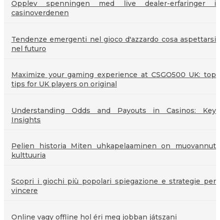
Opplev spenningen med live dealer-erfaringer i
casinoverdenen
Tendenze emergenti nel gioco d'azzardo cosa aspettarsi
nel futuro
Maximize your gaming experience at CSGO500 UK: top
tips for UK players on original
Understanding Odds and Payouts in Casinos: Key
Insights
Pelien historia Miten uhkapelaaminen on muovannut
kulttuuria
Scopri i giochi più popolari spiegazione e strategie per
vincere
Online vagy offline hol éri meg jobban játszani