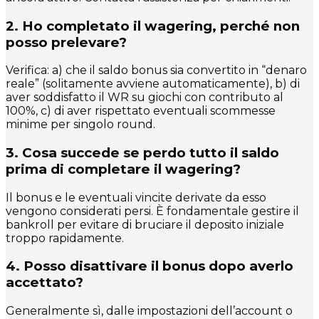
2. Ho completato il wagering, perché non
posso prelevare?
Verifica: a) che il saldo bonus sia convertito in “denaro
reale” (solitamente avviene automaticamente), b) di
aver soddisfatto il WR su giochi con contributo al
100%, c) di aver rispettato eventuali scommesse
minime per singolo round.
3. Cosa succede se perdo tutto il saldo
prima di completare il wagering?
Il bonus e le eventuali vincite derivate da esso
vengono considerati persi. È fondamentale gestire il
bankroll per evitare di bruciare il deposito iniziale
troppo rapidamente.
4. Posso disattivare il bonus dopo averlo
accettato?
Generalmente sì, dalle impostazioni dell’account o