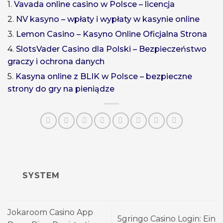
1.
Vavada online casino w Polsce – licencja
2.
NV kasyno – wpłaty i wypłaty w kasynie online
3.
Lemon Casino – Kasyno Online Oficjalna Strona
4.
SlotsVader Casino dla Polski – Bezpieczeństwo
graczy i ochrona danych
5.
Kasyna online z BLIK w Polsce – bezpieczne
strony do gry na pieniądze
SYSTEM
Jokaroom Casino App
5gringo Casino Login: Ein