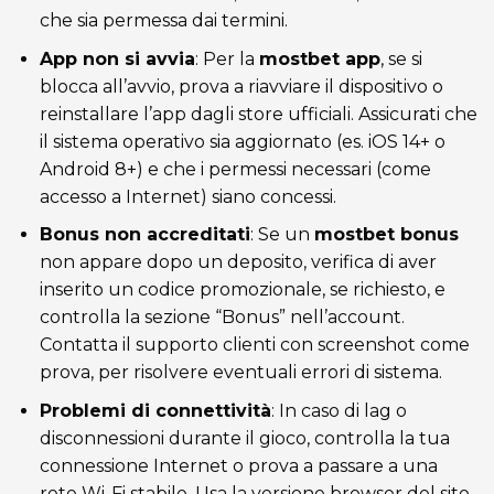
che sia permessa dai termini.
App non si avvia
: Per la
mostbet app
, se si
blocca all’avvio, prova a riavviare il dispositivo o
reinstallare l’app dagli store ufficiali. Assicurati che
il sistema operativo sia aggiornato (es. iOS 14+ o
Android 8+) e che i permessi necessari (come
accesso a Internet) siano concessi.
Bonus non accreditati
: Se un
mostbet bonus
non appare dopo un deposito, verifica di aver
inserito un codice promozionale, se richiesto, e
controlla la sezione “Bonus” nell’account.
Contatta il supporto clienti con screenshot come
prova, per risolvere eventuali errori di sistema.
Problemi di connettività
: In caso di lag o
disconnessioni durante il gioco, controlla la tua
connessione Internet o prova a passare a una
rete Wi-Fi stabile. Usa la versione browser del sito