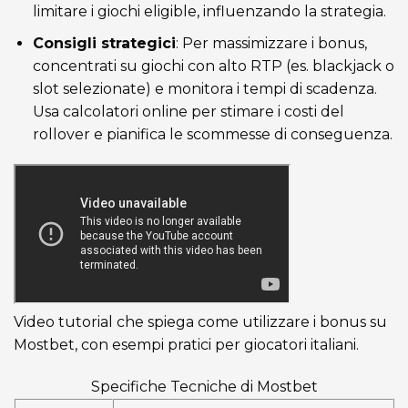
limitare i giochi eligible, influenzando la strategia.
Consigli strategici
: Per massimizzare i bonus,
concentrati su giochi con alto RTP (es. blackjack o
slot selezionate) e monitora i tempi di scadenza.
Usa calcolatori online per stimare i costi del
rollover e pianifica le scommesse di conseguenza.
Video tutorial che spiega come utilizzare i bonus su
Mostbet, con esempi pratici per giocatori italiani.
Specifiche Tecniche di Mostbet