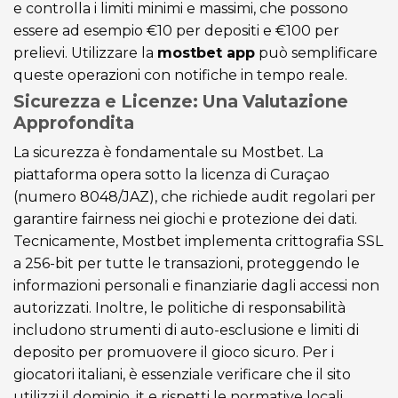
e controlla i limiti minimi e massimi, che possono
essere ad esempio €10 per depositi e €100 per
prelievi. Utilizzare la
mostbet app
può semplificare
queste operazioni con notifiche in tempo reale.
Sicurezza e Licenze: Una Valutazione
Approfondita
La sicurezza è fondamentale su Mostbet. La
piattaforma opera sotto la licenza di Curaçao
(numero 8048/JAZ), che richiede audit regolari per
garantire fairness nei giochi e protezione dei dati.
Tecnicamente, Mostbet implementa crittografia SSL
a 256-bit per tutte le transazioni, proteggendo le
informazioni personali e finanziarie dagli accessi non
autorizzati. Inoltre, le politiche di responsabilità
includono strumenti di auto-esclusione e limiti di
deposito per promuovere il gioco sicuro. Per i
giocatori italiani, è essenziale verificare che il sito
utilizzi il dominio .it e rispetti le normative locali,