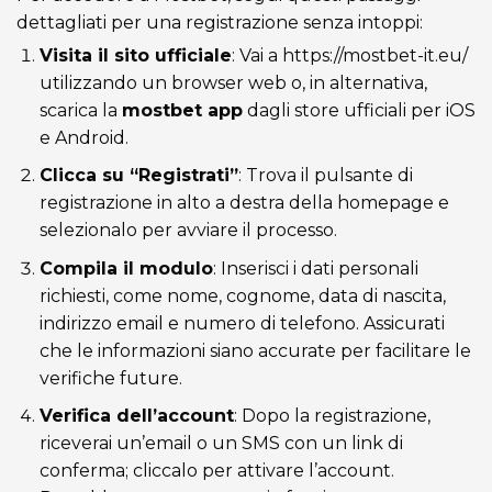
dettagliati per una registrazione senza intoppi:
Visita il sito ufficiale
: Vai a https://mostbet-it.eu/
utilizzando un browser web o, in alternativa,
scarica la
mostbet app
dagli store ufficiali per iOS
e Android.
Clicca su “Registrati”
: Trova il pulsante di
registrazione in alto a destra della homepage e
selezionalo per avviare il processo.
Compila il modulo
: Inserisci i dati personali
richiesti, come nome, cognome, data di nascita,
indirizzo email e numero di telefono. Assicurati
che le informazioni siano accurate per facilitare le
verifiche future.
Verifica dell’account
: Dopo la registrazione,
riceverai un’email o un SMS con un link di
conferma; cliccalo per attivare l’account.