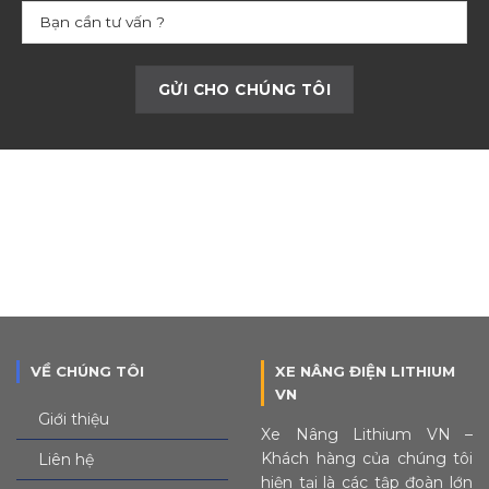
VỀ CHÚNG TÔI
XE NÂNG ĐIỆN LITHIUM
VN
Giới thiệu
Xe Nâng Lithium VN –
Khách hàng của chúng tôi
Liên hệ
hiện tại là các tập đoàn lớn