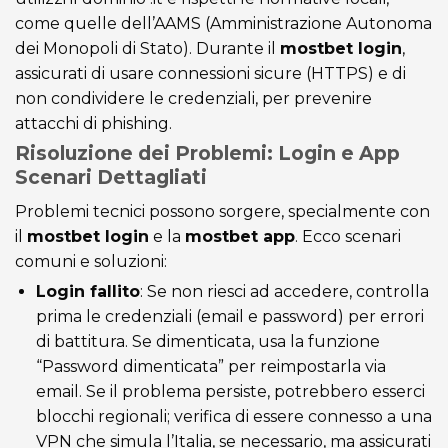
come quelle dell’AAMS (Amministrazione Autonoma
dei Monopoli di Stato). Durante il
mostbet login
,
assicurati di usare connessioni sicure (HTTPS) e di
non condividere le credenziali, per prevenire
attacchi di phishing.
Risoluzione dei Problemi: Login e App
Scenari Dettagliati
Problemi tecnici possono sorgere, specialmente con
il
mostbet login
e la
mostbet app
. Ecco scenari
comuni e soluzioni:
Login fallito
: Se non riesci ad accedere, controlla
prima le credenziali (email e password) per errori
di battitura. Se dimenticata, usa la funzione
“Password dimenticata” per reimpostarla via
email. Se il problema persiste, potrebbero esserci
blocchi regionali; verifica di essere connesso a una
VPN che simula l’Italia, se necessario, ma assicurati