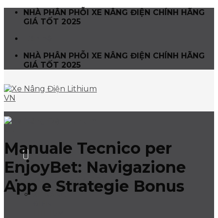
Skip
NHÀ PHÂN PHỖI XE NÂNG ĐIỆN CHÍNH HÃNG
to
GIÁ TỐT 2025
content
Liên hệ
NHÀ PHÂN PHỖI XE NÂNG ĐIỆN CHÍNH HÃNG
GIÁ TỐT 2025
Manuale Tecnico per
EnjoyBet: Navigazione
Trang chủ
XE NÂNG THIÊN SƠN
App e Strategie Bonus
XE NÂNG
ĐIỆN
LITHIUM