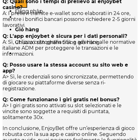
Q: Quali sono i tempi di prelievo al enjoybet
casino?
Đăng nhập
A: I prelievi tramite e-wallet sono elaborati in 24 ore,
mentre i bonifici bancari possono richiedere 2-5 giorni
lavorativi.
Giỏ hàng
Q: L’app enjoybet è sicura per i dati personali?
A: Sì, utilizza crittografia SSL e aderisce alle normative
Chưa có sản phẩm trong giỏ hàng.
italiane ADM per proteggere le transazioni e le
informazioni.
Q: Posso usare la stessa account su sito web e
app?
A> Sì, le credenziali sono sincronizzate, permettendo
di giocare su piattaforme diverse senza ri-
registrazione.
Q: Come funzionano i giri gratis nel bonus?
A> I giri gratis sono attivati su slot selezionati e le
vincite sono soggette a requisiti di puntata,
solitamente 30x.
In conclusione, EnjoyBet offre un’esperienza di gioco
robusta con la sua app e casino online. Seguendo