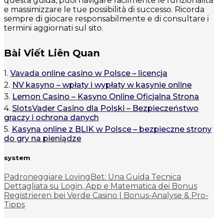
questa guida, puoi navigare facilmente le funzionalità
e massimizzare le tue possibilità di successo. Ricorda
sempre di giocare responsabilmente e di consultare i
termini aggiornati sul sito.
Bài Viết Liên Quan
1.
Vavada online casino w Polsce – licencja
2.
NV kasyno – wpłaty i wypłaty w kasynie online
3.
Lemon Casino – Kasyno Online Oficjalna Strona
4.
SlotsVader Casino dla Polski – Bezpieczeństwo
graczy i ochrona danych
5.
Kasyna online z BLIK w Polsce – bezpieczne strony
do gry na pieniądze
system
Padroneggiare LovingBet: Una Guida Tecnica
Dettagliata su Login, App e Matematica dei Bonus
Registrieren bei Verde Casino | Bonus-Analyse & Pro-
Tipps