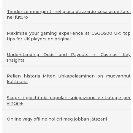
Tendenze emergenti nel gioco d'azzardo cosa aspettarsi
nel futuro
Maximize your gaming experience at CSGO500 UK: top
tips for UK players on original
Understanding Odds and Payouts in Casinos: Key
Insights
Pelien historia Miten uhkapelaaminen on muovannut
kulttuuria
Scopri i giochi più popolari spiegazione e strategie per
vincere
Online vagy offline hol éri meg jobban játszani