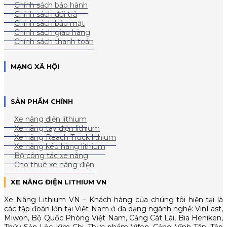
Chính sách bảo hành
Chính sách đổi trả
Chính sách bảo mật
Chính sách giao hàng
Chính sách thanh toán
MẠNG XÃ HỘI
SẢN PHẨM CHÍNH
Xe nâng điện lithium
Xe nâng tay điện lithium
Xe nâng Reach Truck lithium
Xe nâng kéo hàng lithium
Bộ công tác xe nâng
Cho thuê xe nâng điện
XE NÂNG ĐIỆN LITHIUM VN
Xe Nâng Lithium VN – Khách hàng của chúng tôi hiện tại là
các tập đoàn lớn tại Việt Nam ở đa dạng ngành nghề: VinFast,
Miwon, Bộ Quốc Phòng Việt Nam, Cảng Cát Lái, Bia Heniken,