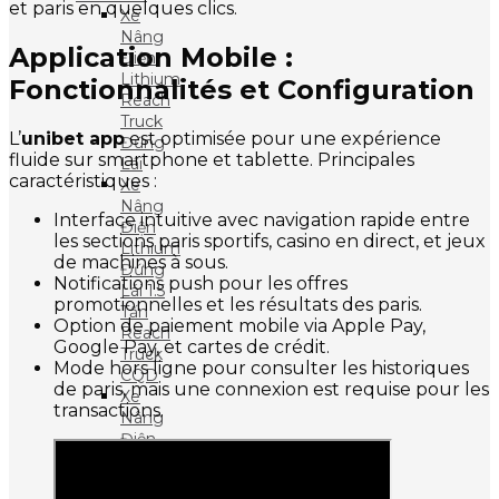
et paris en quelques clics.
Xe
Nâng
Application Mobile :
Điện
Lithium
Fonctionnalités et Configuration
Reach
Truck
L’
unibet app
est optimisée pour une expérience
Đứng
fluide sur smartphone et tablette. Principales
Lái
caractéristiques :
Xe
Nâng
Interface intuitive avec navigation rapide entre
Điện
les sections paris sportifs, casino en direct, et jeux
Lithium
de machines à sous.
Đứng
Notifications push pour les offres
Lái 1.5
promotionnelles et les résultats des paris.
Tấn
Option de paiement mobile via Apple Pay,
Reach
Google Pay, et cartes de crédit.
Truck
Mode hors ligne pour consulter les historiques
CQD
de paris, mais une connexion est requise pour les
Xe
transactions.
Nâng
Điện
Lithium
Reach