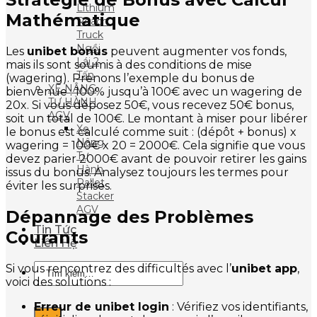
Lithium
Mathématique
Reach
Truck
Ngồi
Les
unibet bonus
peuvent augmenter vos fonds,
Lái 2
mais ils sont soumis à des conditions de mise
Tấn
(wagering). Prenons l’exemple du bonus de
XE NÂNG
bienvenue : 100% jusqu’à 100€ avec un wagering de
TỰ HÀNH
20x. Si vous déposez 50€, vous recevez 50€ bonus,
AGV
soit un total de 100€. Le montant à miser pour libérer
Xe
le bonus est calculé comme suit : (dépôt + bonus) x
Nâng
wagering = 100€ x 20 = 2000€. Cela signifie que vous
Tự
devez parier 2000€ avant de pouvoir retirer les gains
Hành
issus du bonus. Analysez toujours les termes pour
Pallet
éviter les surprises.
Stacker
AGV
Dépannage des Problèmes
Tin Tức
Courants
Liên Hệ
Tìm
Si vous rencontrez des difficultés avec l’
unibet app
,
kiếm:
voici des solutions :
Erreur de
unibet login
: Vérifiez vos identifiants,