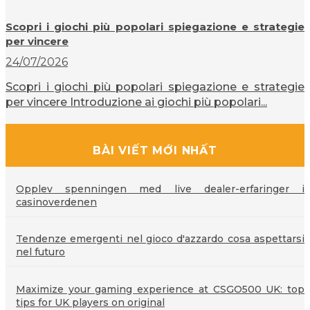
Scopri i giochi più popolari spiegazione e strategie
per vincere
24/07/2026
Scopri i giochi più popolari spiegazione e strategie
per vincere Introduzione ai giochi più popolari...
BÀI VIẾT MỚI NHẤT
Opplev spenningen med live dealer-erfaringer i
casinoverdenen
Tendenze emergenti nel gioco d'azzardo cosa aspettarsi
nel futuro
Maximize your gaming experience at CSGO500 UK: top
tips for UK players on original