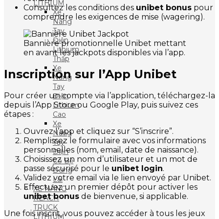
LITHIUM
Consultez les conditions des
unibet bonus
pour
Xe
comprendre les exigences de mise (wagering).
Nâng
Tay
Điện
Bannière promotionnelle Unibet mettant
Lithium
en avant les jackpots disponibles via l’app.
Thấp
Xe
Inscription sur l’App Unibet
Nâng
Tay
Pour créer un compte via l’application, téléchargez-la
Điện
depuis l’App Store ou Google Play, puis suivez ces
Lithium
étapes :
Cao
Xe
Ouvrez l’app et cliquez sur “S’inscrire”.
Nâng
Remplissez le formulaire avec vos informations
Tay
personnelles (nom, email, date de naissance).
Điện
Choisissez un nom d’utilisateur et un mot de
Có Bệ
passe sécurisé pour le
unibet login
.
Đứng
Validez votre email via le lien envoyé par Unibet.
Lái
Effectuez un premier dépôt pour activer les
XE NÂNG
unibet bonus
de bienvenue, si applicable.
REACH
TRUCK
Une fois inscrit, vous pouvez accéder à tous les jeux
LITHIUM