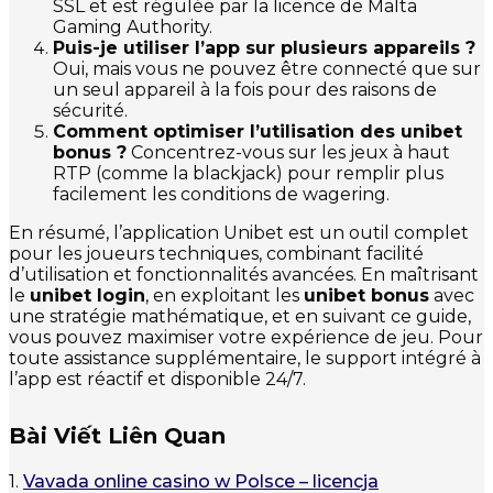
SSL et est régulée par la licence de Malta
Gaming Authority.
Puis-je utiliser l’app sur plusieurs appareils ?
Oui, mais vous ne pouvez être connecté que sur
un seul appareil à la fois pour des raisons de
sécurité.
Comment optimiser l’utilisation des
unibet
bonus
?
Concentrez-vous sur les jeux à haut
RTP (comme la blackjack) pour remplir plus
facilement les conditions de wagering.
En résumé, l’application Unibet est un outil complet
pour les joueurs techniques, combinant facilité
d’utilisation et fonctionnalités avancées. En maîtrisant
le
unibet login
, en exploitant les
unibet bonus
avec
une stratégie mathématique, et en suivant ce guide,
vous pouvez maximiser votre expérience de jeu. Pour
toute assistance supplémentaire, le support intégré à
l’app est réactif et disponible 24/7.
Bài Viết Liên Quan
1.
Vavada online casino w Polsce – licencja