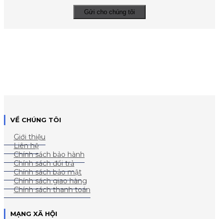
VỀ CHÚNG TÔI
Giới thiệu
Liên hệ
Chính sách bảo hành
Chính sách đổi trả
Chính sách bảo mật
Chính sách giao hàng
Chính sách thanh toán
MẠNG XÃ HỘI