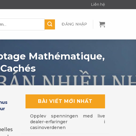
Liên hệ
ĐĂNG NHẬP
yptage Mathématique,
s Cachés
BÀI VIẾT MỚI NHẤT
nus
eur
Opplev spenningen med live
dealer-erfaringer i
casinoverdenen
nelles