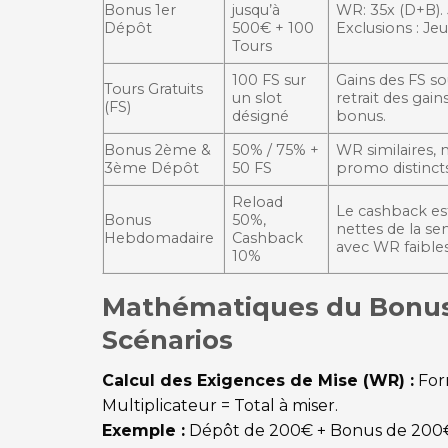
Bonus 1er
jusqu’à
WR: 35x (D+B). J
Dépôt
500€ + 100
Exclusions : Je
Tours
100 FS sur
Gains des FS s
Tours Gratuits
un slot
retrait des gain
(FS)
désigné
bonus.
Bonus 2ème &
50% / 75% +
WR similaires, 
3ème Dépôt
50 FS
promo distincts
Reload
Le cashback est
Bonus
50%,
nettes de la se
Hebdomadaire
Cashback
avec WR faibles 
10%
Mathématiques du Bonus 
Scénarios
Calcul des Exigences de Mise (WR) :
For
Multiplicateur = Total à miser.
Exemple :
Dépôt de 200€ + Bonus de 200€