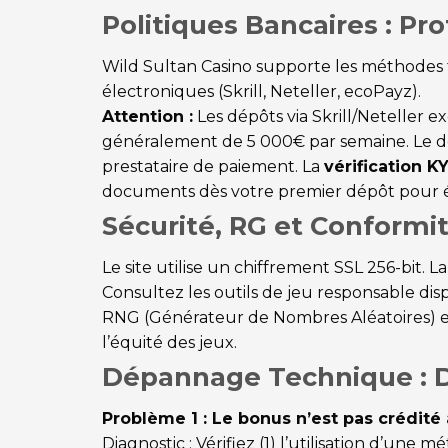
Politiques Bancaires : Pr
Wild Sultan Casino supporte les méthodes tr
électroniques (Skrill, Neteller, ecoPayz).
Attention :
Les dépôts via Skrill/Neteller ex
généralement de 5 000€ par semaine. Le dél
prestataire de paiement. La
vérification K
documents dès votre premier dépôt pour é
Sécurité, RG et Conformi
Le site utilise un chiffrement SSL 256-bit.
Consultez les outils de jeu responsable dispo
RNG (Générateur de Nombres Aléatoires) est
l’équité des jeux.
Dépannage Technique : Di
Problème 1 : Le bonus n’est pas crédité 
Diagnostic : Vérifiez (1) l’utilisation d’une 