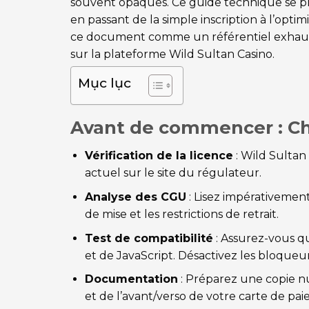
souvent opaques. Ce guide technique se p
en passant de la simple inscription à l’opt
ce document comme un référentiel exhausti
sur la plateforme Wild Sultan Casino.
Mục lục
Avant de commencer : Che
Vérification de la licence
: Wild Sultan
actuel sur le site du régulateur.
Analyse des CGU
: Lisez impérativement 
de mise et les restrictions de retrait.
Test de compatibilité
: Assurez-vous q
et de JavaScript. Désactivez les bloqueu
Documentation
: Préparez une copie num
et de l’avant/verso de votre carte de paie