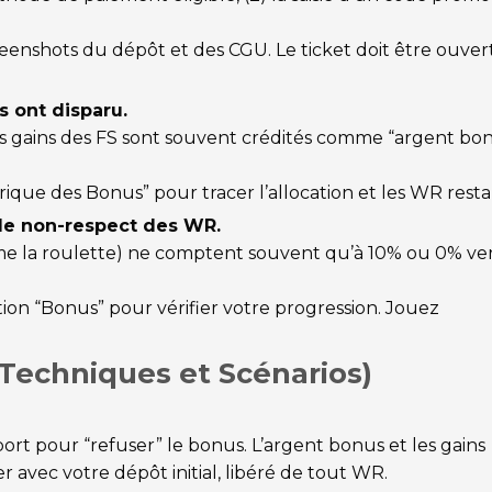
reenshots du dépôt et des CGU. Le ticket doit être ouver
s ont disparu.
Les gains des FS sont souvent crédités comme “argent bon
rique des Bonus” pour tracer l’allocation et les WR resta
 de non-respect des WR.
mme la roulette) ne comptent souvent qu’à 10% ou 0% ver
ection “Bonus” pour vérifier votre progression. Jouez
Techniques et Scénarios)
ort pour “refuser” le bonus. L’argent bonus et les gains
er avec votre dépôt initial, libéré de tout WR.