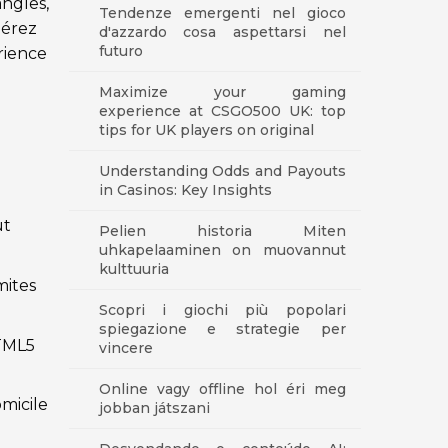
angles,
Tendenze emergenti nel gioco
dérez
d'azzardo cosa aspettarsi nel
futuro
rience
Maximize your gaming
experience at CSGO500 UK: top
tips for UK players on original
Understanding Odds and Payouts
in Casinos: Key Insights
ut
Pelien historia Miten
uhkapelaaminen on muovannut
kulttuuria
mites
Scopri i giochi più popolari
spiegazione e strategie per
HTML5
vincere
Online vagy offline hol éri meg
omicile
jobban játszani