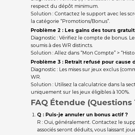
respect du dépôt minimum.
Solution : Contactez le support avec les sc
la catégorie “Promotions/Bonus”.
Problème 2 : Les gains des tours gratuit
Diagnostic : Vérifiez le compte de bonus. 
soumis à des WR distincts.
Solution : Allez dans “Mon Compte” > “Histo
Problème 3 : Retrait refusé pour cause
Diagnostic : Les mises sur jeux exclus (co
WR.
Solution : Utilisez la calculatrice dans la s
uniquement sur les jeux éligibles à 100%.
FAQ Étendue (Questions 
Q : Puis-je annuler un bonus actif ?
R : Oui, généralement. Contactez le supp
associés seront déduits, vous laissant jou