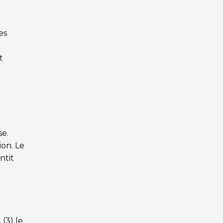
es
t
se.
ion. Le
ntit
 (3) le