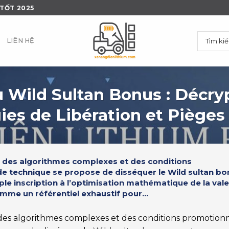
 TỐT 2025
Tìm
LIÊN HỆ
kiếm:
 Wild Sultan Bonus : Décr
ies de Libération et Piège
r des algorithmes complexes et des conditions
e technique se propose de disséquer le Wild sultan bo
ple inscription à l’optimisation mathématique de la val
me un référentiel exhaustif pour...
 des algorithmes complexes et des conditions promotion