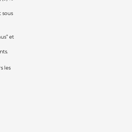
t sous
us” et
nts.
s les