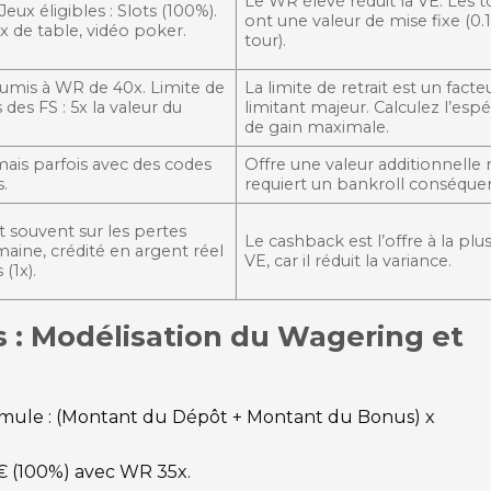
Le WR élevé réduit la VE. Les t
eux éligibles : Slots (100%).
ont une valeur de mise fixe (0.
ux de table, vidéo poker.
tour).
oumis à WR de 40x. Limite de
La limite de retrait est un facte
s des FS : 5x la valeur du
limitant majeur. Calculez l’esp
de gain maximale.
mais parfois avec des codes
Offre une valeur additionnelle
.
requiert un bankroll conséque
 souvent sur les pertes
Le cashback est l’offre à la plu
maine, crédité en argent réel
VE, car il réduit la variance.
(1x).
: Modélisation du Wagering et
mule : (Montant du Dépôt + Montant du Bonus) x
 (100%) avec WR 35x.