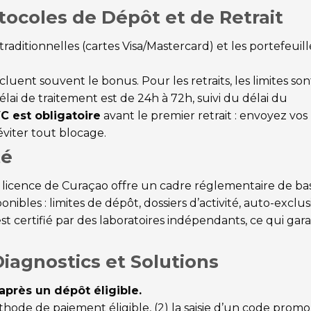
otocoles de Dépôt et de Retrait
aditionnelles (cartes Visa/Mastercard) et les portefeuill
cluent souvent le bonus. Pour les retraits, les limites son
ai de traitement est de 24h à 72h, suivi du délai du
YC est obligatoire
avant le premier retrait : envoyez vos
viter tout blocage.
té
 La licence de Curaçao offre un cadre réglementaire de ba
nibles : limites de dépôt, dossiers d’activité, auto-exclus
 certifié par des laboratoires indépendants, ce qui gara
agnostics et Solutions
après un dépôt éligible.
méthode de paiement éligible, (2) la saisie d’un code promo,