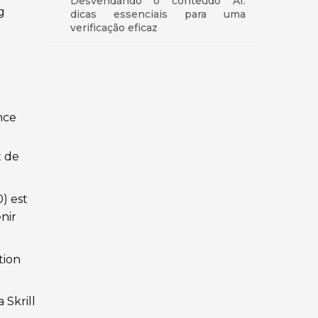
Desvendando o conteúdo AI:
g
dicas essenciais para uma
verificação eficaz
nce
t de
) est
nir
tion
 Skrill