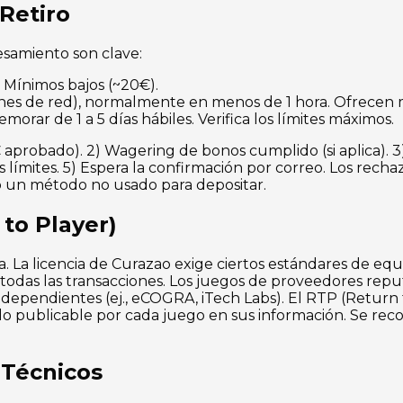
Retiro
esamiento son clave:
 Mínimos bajos (~20€).
nes de red), normalmente en menos de 1 hora. Ofrecen 
rar de 1 a 5 días hábiles. Verifica los límites máximos.
C aprobado). 2) Wagering de bonos cumplido (si aplica). 
los límites. 5) Espera la confirmación por correo. Los rech
 un método no usado para depositar.
 to Player)
ía. La licencia de Curazao exige ciertos estándares de eq
r todas las transacciones. Los juegos de proveedores rep
dependientes (ej., eCOGRA, iTech Labs). El RTP (Return t
ndo publicable por cada juego en sus información. Se re
 Técnicos