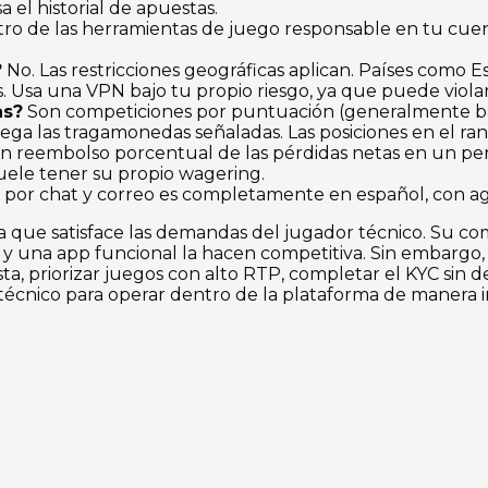
a el historial de apuestas.
tro de las herramientas de juego responsable en tu cuen
?
No. Las restricciones geográficas aplican. Países como E
idos. Usa una VPN bajo tu propio riesgo, ya que puede viol
as?
Son competiciones por puntuación (generalmente ba
uega las tragamonedas señaladas. Las posiciones en el ra
n reembolso porcentual de las pérdidas netas en un perio
Suele tener su propio wagering.
e por chat y correo es completamente en español, con ag
ta que satisface las demandas del jugador técnico. Su 
 y una app funcional la hacen competitiva. Sin embargo,
a, priorizar juegos con alto RTP, completar el KYC sin d
écnico para operar dentro de la plataforma de manera in