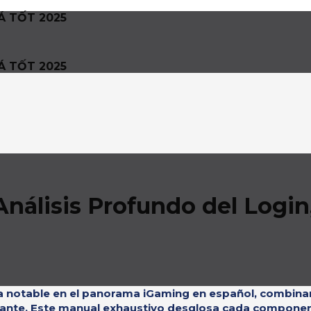
Á TỐT 2025
Á TỐT 2025
nálisis Profundo del Login,
a notable en el panorama iGaming en español, combina
lante. Este manual exhaustivo desglosa cada component