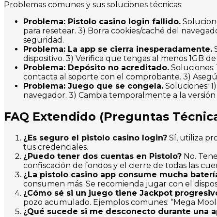
Problemas comunes y sus soluciones técnicas:
Problema:
Pistolo casino login
fallido.
Solucione
para resetear. 3) Borra cookies/caché del navegador
seguridad.
Problema: La app se cierra inesperadamente.
S
dispositivo. 3) Verifica que tengas al menos 1GB de 
Problema: Depósito no acreditado.
Soluciones: 
contacta al soporte con el comprobante. 3) Asegú
Problema: Juego que se congela.
Soluciones: 1)
navegador. 3) Cambia temporalmente a la versión 
FAQ Extendido (Preguntas Técnica
¿Es seguro el
pistolo casino login
?
Sí, utiliza 
tus credenciales.
¿Puedo tener dos cuentas en Pistolo?
No. Tene
confiscación de fondos y el cierre de todas las cue
¿La
pistolo casino app
consume mucha baterí
consumen más. Se recomienda jugar con el dispos
¿Cómo sé si un juego tiene Jackpot progresiv
pozo acumulado. Ejemplos comunes: “Mega Moolah
¿Qué sucede si me desconecto durante una a