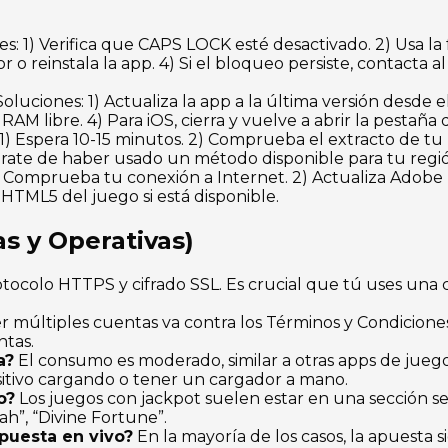
s: 1) Verifica que CAPS LOCK esté desactivado. 2) Usa la
 o reinstala la app. 4) Si el bloqueo persiste, contacta 
oluciones: 1) Actualiza la app a la última versión desde el s
RAM libre. 4) Para iOS, cierra y vuelve a abrir la pestaña
1) Espera 10-15 minutos. 2) Comprueba el extracto de tu 
rate de haber usado un método disponible para tu regi
 Comprueba tu conexión a Internet. 2) Actualiza Adobe Fl
HTML5 del juego si está disponible.
s y Operativas)
protocolo HTTPS y cifrado SSL. Es crucial que tú uses un
r múltiples cuentas va contra los Términos y Condiciones
ntas.
a?
El consumo es moderado, similar a otras apps de jueg
itivo cargando o tener un cargador a mano.
o?
Los juegos con jackpot suelen estar en una sección se
”, “Divine Fortune”.
puesta en vivo?
En la mayoría de los casos, la apuesta s