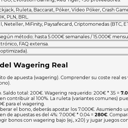
kjack, Ruleta, Baccarat, Póker, Vídeo Póker, Crash Game
OK, PLN, BRL.
ll, Neteller, MiFinity, Paysafecard, Criptomonedas (BTC, ET
según método; hasta 5.000€ semanales / 15.000€ mensual
ctrónico, FAQ extensa.
optimizada).
 del Wagering Real
ito de apuesta (wagering). Comprender su coste real es
ono).
. Saldo total: 200€. Wagering requerido: 200€ * 35 =
7.
 contribuir al 100%. La ruleta (variantes comunes) pued
0€ para el wagering.
iberar el bono, deberás apostar los 7.000€. Asumiendo u
en de apuestas es del 4%: 7.000€ * 0.04 =
280€
. Compara
legir bonos con wagering bajo (ej., x20) y jugar juegos c