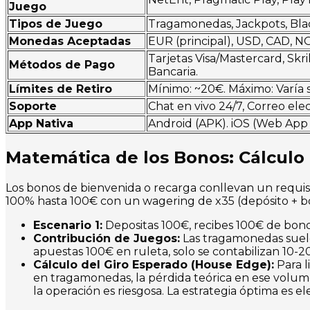
Juego
Tipos de Juego
Tragamonedas, Jackpots, Blac
Monedas Aceptadas
EUR (principal), USD, CAD, N
Tarjetas Visa/Mastercard, Skri
Métodos de Pago
Bancaria.
Límites de Retiro
Mínimo: ~20€. Máximo: Varía 
Soporte
Chat en vivo 24/7, Correo ele
App Nativa
Android (APK). iOS (Web App 
Matemática de los Bonos: Cálculo
Los bonos de bienvenida o recarga conllevan un requis
100% hasta 100€ con un wagering de x35 (depósito + b
Escenario 1:
Depositas 100€, recibes 100€ de bono
Contribución de Juegos:
Las tragamonedas suelen
apuestas 100€ en ruleta, solo se contabilizan 10-2
Cálculo del Giro Esperado (House Edge):
Para l
en tragamonedas, la pérdida teórica en ese volum
la operación es riesgosa. La estrategia óptima es e