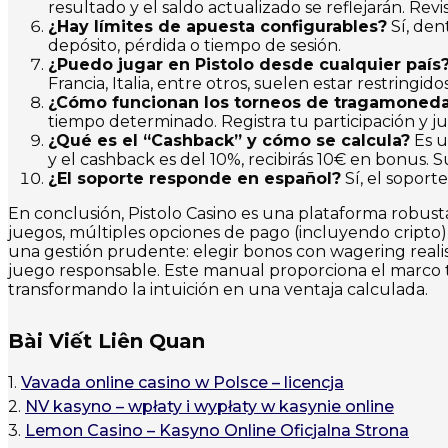
resultado y el saldo actualizado se reflejarán. Revis
¿Hay límites de apuesta configurables?
Sí, den
depósito, pérdida o tiempo de sesión.
¿Puedo jugar en Pistolo desde cualquier país
Francia, Italia, entre otros, suelen estar restring
¿Cómo funcionan los torneos de tragamoned
tiempo determinado. Registra tu participación y j
¿Qué es el “Cashback” y cómo se calcula?
Es u
y el cashback es del 10%, recibirás 10€ en bonus. 
¿El soporte responde en español?
Sí, el soport
En conclusión, Pistolo Casino es una plataforma robus
juegos, múltiples opciones de pago (incluyendo cripto)
una gestión prudente: elegir bonos con wagering realist
juego responsable. Este manual proporciona el marco t
transformando la intuición en una ventaja calculada.
Bài Viết Liên Quan
1.
Vavada online casino w Polsce – licencja
2.
NV kasyno – wpłaty i wypłaty w kasynie online
3.
Lemon Casino – Kasyno Online Oficjalna Strona