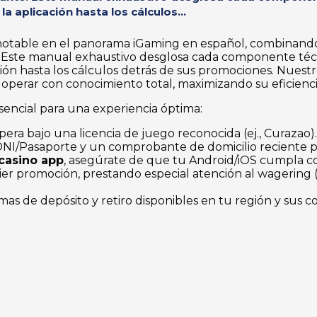
a aplicación hasta los cálculos...
 notable en el panorama iGaming en español, combinand
e. Este manual exhaustivo desglosa cada componente téc
ación hasta los cálculos detrás de sus promociones. Nuest
 operar con conocimiento total, maximizando su eficienci
esencial para una experiencia óptima:
era bajo una licencia de juego reconocida (ej., Curazao).
NI/Pasaporte y un comprobante de domicilio reciente pa
 casino app
, asegúrate de que tu Android/iOS cumpla con
er promoción, prestando especial atención al wagering (
emas de depósito y retiro disponibles en tu región y sus c