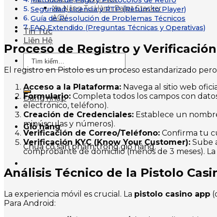
Métodos de Pago y Protocolos de Retiro
Xe Nâng Tự Hành Pallet Stacker
Seguridad, Licencia y RTP (Return to Player)
AGV
Guía de Resolución de Problemas Técnicos
FAQ Extendido (Preguntas Técnicas y Operativas)
Tin Tức
Liên Hệ
Proceso de Registro y Verificació
Tìm
kiếm:
El registro en Pistolo es un proceso estandarizado pero 
Acceso a la Plataforma:
Navega al sitio web oficia
Formulario:
Completa todos los campos con datos 
Đăng nhập
electrónico, teléfono).
Creación de Credenciales:
Establece un nombre 
minúsculas y números).
Giỏ hàng
Verificación de Correo/Teléfono:
Confirma tu c
Verificación KYC (Know Your Customer):
Sube a
Chưa có sản phẩm trong giỏ hàng.
comprobante de domicilio (menos de 3 meses). La 
Análisis Técnico de la Pistolo Cas
La experiencia móvil es crucial. La
pistolo casino app
(
Para Android: