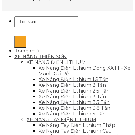
Tìm
kiếm:
Trang chủ
XE NÂNG THIÊN SƠN
XE NÂNG ĐIỆN LITHIUM
Xe Nâng Điện Lithium Dòng XA III – Xe
Mạnh Giá Rẻ
Xe Nâng Điện Lithium 1.5 Tấn
Xe Nâng Điện Lithium 2 Tấn
Xe Nâng Điện Lithium 2.5 Tấn
Xe Nâng Điện Lithium 3 Tấn
Xe Nâng Điện Lithium 3.5 Tấn
Xe Nâng Điện Lithium 3.8 Tấn
Xe Nâng Điện Lithium 5 Tấn
XE NÂNG TAY ĐIỆN LITHIUM
Xe Nâng Tay Điện Lithium Thấp
Xe Nâng Tay Điện Lithium Cao