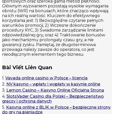
sportowych oraz szeroka gama metod płatności.
Głównym wyzwaniem pozostają wysokie wymagania
obrotu (WR) na bonusach, które znacząco wpływają
na ich realną wartość. Kluczem do efektywnego
korzystania jest: 1) Bezwzględne czytanie pełnych
warunków promocji, 2) Wczesne dokończenie
procedury KYC, 3) Świadome zarządzanie limitami
odpowiedzialnej gry, oraz 4) Traktowanie bonusów
jako mechanizmu prolongaty czasu gry, a nie
gwarancji zysku. Pamiętaj, że długoterminowa
przewaga należy zawsze do operatora, co jest
nieodłącznym elementem tego biznesu.
Bài Viết Liên Quan
1.
Vavada online casino w Polsce – licencja
2.
NV kasyno – wpłaty i wypłaty w kasynie online
3.
Lemon Casino – Kasyno Online Oficjalna Strona
4.
SlotsVader Casino dla Polski – Bezpieczeństwo
graczy i ochrona danych
5.
Kasyna online z BLIK w Polsce – bezpieczne strony
do gry na pieniądze