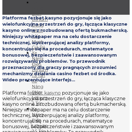
Xe
Nâng
Điện
Platforma fezbet kasyno pozycjonuje się jako
Lithium
wielofunkcyjna przestrzeń do gry, łącząca klasyczne
Dòng
kasyno online z rozbudowaną ofertą bukmacherską.
XA III
Niniejszy whitepaper ma na celu dostarczenie
– Xe
Mạnh
technicznej, wyczerpującej analizy platformy,
Giá Rẻ
koncentrując się na procedurach, matematyce
Xe
bonusowej, bezpieczeństwie i zaawansowanym
Nâng
rozwiązywaniu problemów. To przewodnik
Điện
przeznaczony dla graczy pragnących zrozumieć
Lithium
mechanizmy działania casino fezbet od środka.
1.5 Tấn
Wideo prezentujące interfejs...
Xe
Nâng
Điện
Platforma
fezbet kasyno
pozycjonuje się jako
Lithium
wielofunkcyjna przestrzeń do gry, łącząca klasyczne
2 Tấn
kasyno online z rozbudowaną ofertą bukmacherską.
Xe
Niniejszy whitepaper ma na celu dostarczenie
Nâng
technicznej, wyczerpującej analizy platformy,
Điện
koncentrując się na procedurach, matematyce
Lithium
bonusowej, bezpieczeństwie i zaawansowanym
2.5 Tấn