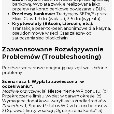
bankową. Wypłata zwykle realizowana jako
przelew na konto bankowe powiązane z BLIK.
Przelewy bankowe:
Tradycyjny SEPA/Express
Elixir. Czas: 1-3 dni (wpłata), 3-5 dni (wypłata).
Kryptowaluty (Bitcoin, Litecoin, etc.):
Transakcje peer-to-peer, anonimowe dla kasyna,
pseudonimowe w sieci. Czas zależny od
zatłoczenia sieci blockchain.
Zaawansowane Rozwiązywanie
Problemów (Troubleshooting)
Poniższe scenariusze obejmują najczęstsze, złożone
problemy.
Scenariusz 1: Wypłata zawieszona „w
oczekiwaniu”.
Możliwe przyczyny:
(a) Niespełnienie WR bonusu; (b)
Przekroczenie limitu wypłat w danym okresie; (c)
Wymagana dodatkowa weryfikacja źródła środków.
Procedura:
1) Sprawdź status WR w historii bonusów.
2) Sprawdź limity w sekcji „Ograniczenia konta”. 3)