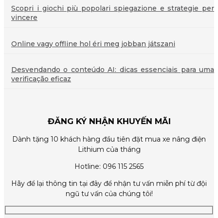
Scopri i giochi più popolari spiegazione e strategie per
vincere
Online vagy offline hol éri meg jobban játszani
Desvendando o conteúdo AI: dicas essenciais para uma
verificação eficaz
ĐĂNG KÝ NHẬN KHUYẾN MÃI
Dành tặng 10 khách hàng đầu tiên đặt mua xe nâng điện
Lithium của tháng
Hotline: 096 115 2565
Hãy để lại thông tin tại đây để nhận tư vấn miễn phí từ đội
ngũ tư vấn của chúng tôi!