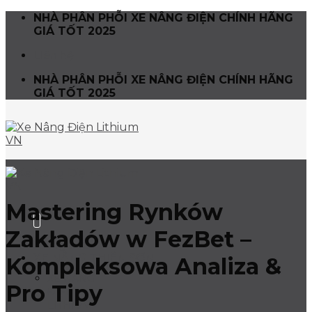
Skip
NHÀ PHÂN PHỖI XE NÂNG ĐIỆN CHÍNH HÃNG
to
GIÁ TỐT 2025
content
Liên hệ
NHÀ PHÂN PHỖI XE NÂNG ĐIỆN CHÍNH HÃNG
GIÁ TỐT 2025
Mastering Rynków
Zakładów w FezBet –
Trang chủ
XE NÂNG THIÊN SƠN
Kompleksowa Analiza &
XE NÂNG
Pro Tipy
ĐIỆN
LITHIUM