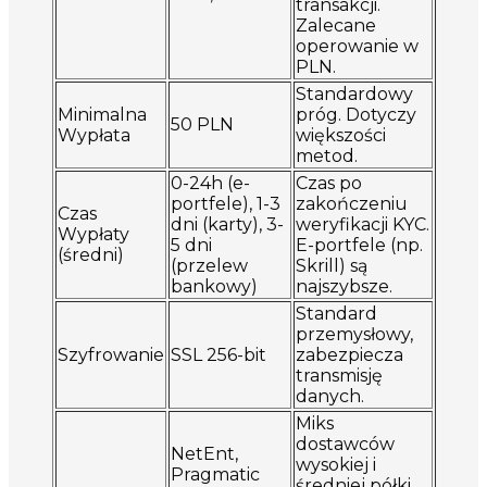
transakcji.
Zalecane
operowanie w
PLN.
Standardowy
Minimalna
próg. Dotyczy
50 PLN
Wypłata
większości
metod.
0-24h (e-
Czas po
portfele), 1-3
zakończeniu
Czas
dni (karty), 3-
weryfikacji KYC.
Wypłaty
5 dni
E-portfele (np.
(średni)
(przelew
Skrill) są
bankowy)
najszybsze.
Standard
przemysłowy,
Szyfrowanie
SSL 256-bit
zabezpiecza
transmisję
danych.
Miks
dostawców
NetEnt,
wysokiej i
Pragmatic
średniej półki.