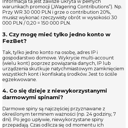
Informacja ta jest zawsze ukryta w pełnych
warunkach promocji („Wagering Contributions”). Np.
Przy WR 30 000 PLN i grze o contribution 20%,
musisz wykonać rzeczywisty obrót w wysokości 30
000 PLN / 0,20 = 150 000 PLN.
3. Czy mogę mieć tylko jedno konto w
FezBet?
Tak, tylko jedno konto na osobę, adres IP i
gospodarstwo domowe. Wykrycie multi-account
(wielu kont) poprzez powiązania danych, IP lub
urządzenia skutkuje natychmiastowym zamknięciem
wszystkich kont i konfiskatą środków. Jest to ściśle
egzekwowane.
4. Co się dzieje z niewykorzystanymi
darmowymi spinami?
Darmowe spiny są najczęściej przyznawane z
określonym terminem ważności (np. 24 godziny, 7
dni). Po jego upływie, niewykorzystane spiny
przepadają. Czas odlicza się od momentu ich