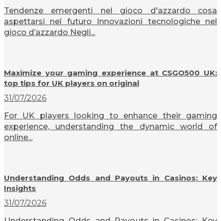
Tendenze emergenti nel gioco d'azzardo cosa
aspettarsi nel futuro Innovazioni tecnologiche nel
gioco d’azzardo Negli...
Maximize your gaming experience at CSGO500 UK:
top tips for UK players on original
31/07/2026
For UK players looking to enhance their gaming
experience, understanding the dynamic world of
online...
Understanding Odds and Payouts in Casinos: Key
Insights
31/07/2026
Understanding Odds and Payouts in Casinos: Key