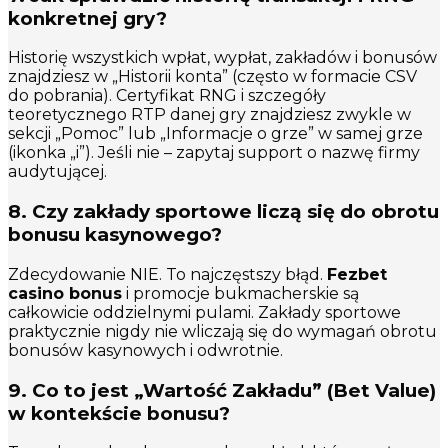
konkretnej gry?
Historię wszystkich wpłat, wypłat, zakładów i bonusów
znajdziesz w „Historii konta” (często w formacie CSV
do pobrania). Certyfikat RNG i szczegóły
teoretycznego RTP danej gry znajdziesz zwykle w
sekcji „Pomoc” lub „Informacje o grze” w samej grze
(ikonka „i”). Jeśli nie – zapytaj support o nazwę firmy
audytującej.
8. Czy zakłady sportowe liczą się do obrotu
bonusu kasynowego?
Zdecydowanie NIE. To najczęstszy błąd.
Fezbet
casino bonus
i promocje bukmacherskie są
całkowicie oddzielnymi pulami. Zakłady sportowe
praktycznie nigdy nie wliczają się do wymagań obrotu
bonusów kasynowych i odwrotnie.
9. Co to jest „Wartość Zakładu” (Bet Value)
w kontekście bonusu?