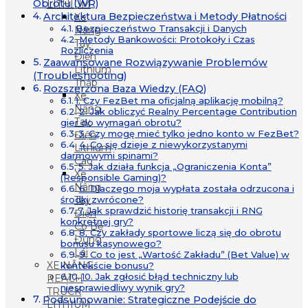
Obrotu (WR)
LITHIUM
Architektura Bezpieczeństwa i Metody Płatności
Xe
Bezpieczeństwo Transakcji i Danych
Nâng
Metody Bankowości: Protokoły i Czas
Tay
Rozliczenia
Điện
Zaawansowane Rozwiązywanie Problemów
Lithium
(Troubleshooting)
Thấp
Rozszerzona Baza Wiedzy (FAQ)
Xe
1. Czy FezBet ma oficjalną aplikację mobilną?
Nâng
2. Jak obliczyć Realny Percentage Contribution
Tay
gier do wymagań obrotu?
3. Czy mogę mieć tylko jedno konto w FezBet?
Điện
4. Co się dzieje z niewykorzystanymi
Lithium
darmowymi spinami?
Cao
5. Jak działa funkcja „Ograniczenia Konta”
Xe
(Responsible Gaming)?
Nâng
6. Dlaczego moja wypłata została odrzucona i
Tay
środki zwrócone?
7. Jak sprawdzić historię transakcji i RNG
Điện
konkretnej gry?
Có Bệ
8. Czy zakłady sportowe liczą się do obrotu
Đứng
bonusu kasynowego?
Lái
9. Co to jest „Wartość Zakładu” (Bet Value) w
XE NÂNG
kontekście bonusu?
10. Jak zgłosić błąd techniczny lub
REACH
niesprawiedliwy wynik gry?
TRUCK
Podsumowanie: Strategiczne Podejście do
LITHIUM