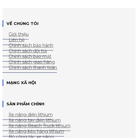
VỀ CHÚNG TÔI
Giới thiệu
Liên hệ
Chính sách bảo hành
Chính sách đổi trả
Chính sách bảo mật
Chính sách giao hàng
Chính sách thanh toán
MẠNG XÃ HỘI
SẢN PHẨM CHÍNH
Xe nâng điện lithium
Xe nâng tay điện lithium
Xe nâng Reach Truck lithium
Xe nâng kéo hàng lithium
Bộ công tác xe nâng