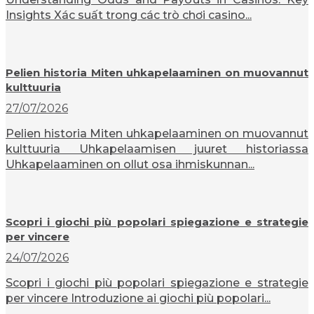
Insights Xác suất trong các trò chơi casino...
Pelien historia Miten uhkapelaaminen on muovannut
kulttuuria
27/07/2026
Pelien historia Miten uhkapelaaminen on muovannut
kulttuuria Uhkapelaamisen juuret historiassa
Uhkapelaaminen on ollut osa ihmiskunnan...
Scopri i giochi più popolari spiegazione e strategie
per vincere
24/07/2026
Scopri i giochi più popolari spiegazione e strategie
per vincere Introduzione ai giochi più popolari...