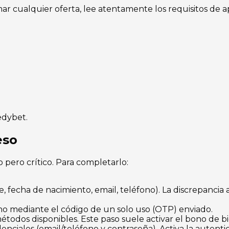
ar cualquier oferta, lee atentamente los requisitos de a
edybet.
eso
pero crítico. Para completarlo:
 fecha de nacimiento, email, teléfono). La discrepancia
no mediante el código de un solo uso (OTP) enviado.
étodos disponibles. Este paso suele activar el bono de bi
denciales (email/teléfono y contraseña). Activa la autentic