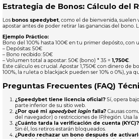
Estrategia de Bonos: Cálculo del 
Los
bonos speedybet
, como el de bienvenida, suelen 
apostar antes de poder retirar las ganancias del bono. 
Ejemplo Práctico:
Bono del 100% hasta 100€ en tu primer depósito, con 
– Depósitas: 50€
– Bono recibido: 50€
– Volumen total a apostar: 50€ (bono) * 35 =
1,750€
.
Este cálculo es crucial. Apostar 1,750€ con dinero de b
100%, la ruleta o blackjack pueden ser 10% o 0%), ya qu
Preguntas Frecuentes (FAQ) Técn
¿Speedybet tiene licencia oficial?
Sí, opera baj
parte inferior de su sitio web.
¿Por qué mi
speedybet login
falla?
Causas comune
del navegador) o restricciones de IP/región. Usa la
¿Cuánto tarda la verificación de cuenta (KYC)?
Sin él, los retiros estarán bloqueados.
¿Puedo rechazar un bono después de activarl