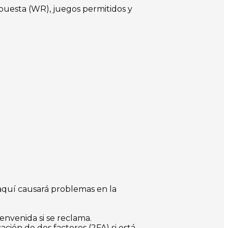
puesta (WR), juegos permitidos y
 aquí causará problemas en la
envenida si se reclama.
ación de dos factores (2FA) si está