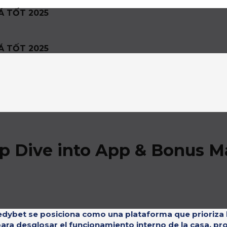
Á TỐT 2025
Á TỐT 2025
p Dive into App & Bonus M
edybet se posiciona como una plataforma que prioriza l
para desglosar el funcionamiento interno de la casa, p