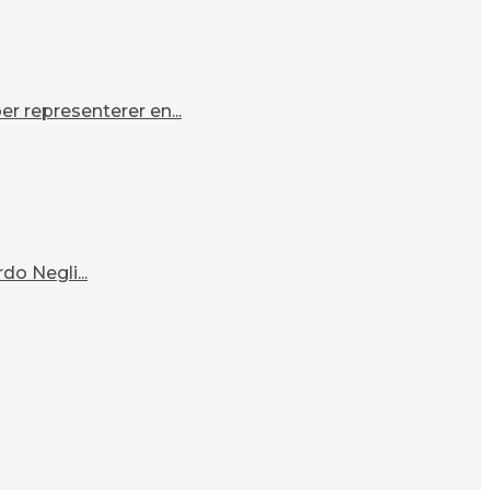
r representerer en...
o Negli...