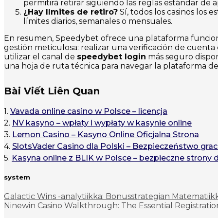
permitirá retirar siguiendo las reglas estándar de
¿Hay límites de retiro?
Sí, todos los casinos los 
límites diarios, semanales o mensuales.
En resumen, Speedybet ofrece una plataforma funciona
gestión meticulosa: realizar una verificación de cuent
utilizar el canal de
speedybet login
más seguro disponi
una hoja de ruta técnica para navegar la plataforma de
Bài Viết Liên Quan
1.
Vavada online casino w Polsce – licencja
2.
NV kasyno – wpłaty i wypłaty w kasynie online
3.
Lemon Casino – Kasyno Online Oficjalna Strona
4.
SlotsVader Casino dla Polski – Bezpieczeństwo grac
5.
Kasyna online z BLIK w Polsce – bezpieczne strony 
system
Galactic Wins -analytiikka: Bonusstrategian Matematiik
Ninewin Casino Walkthrough: The Essential Registratio