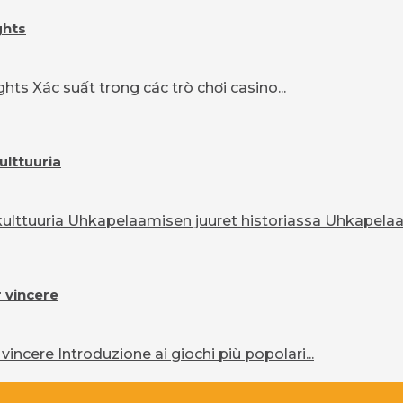
ghts
ts Xác suất trong các trò chơi casino...
ulttuuria
lttuuria Uhkapelaamisen juuret historiassa Uhkapelaam
r vincere
vincere Introduzione ai giochi più popolari...