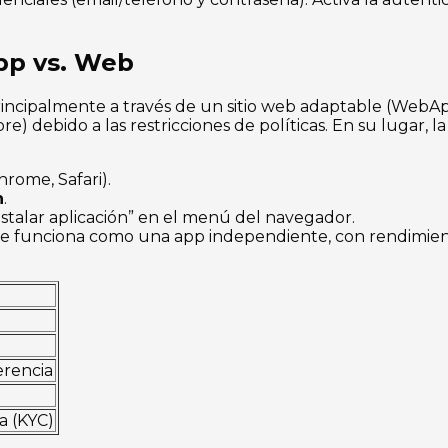
App vs. Web
rincipalmente a través de un sitio web adaptable (Web
tore) debido a las restricciones de políticas. En su lugar
rome, Safari).
n
.
“Instalar aplicación” en el menú del navegador.
ue funciona como una app independiente, con rendimient
erencia
a (KYC)