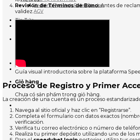
Revisión de Términos de Bono:
Antes de reclam
Xe Nâng Tự Hành Pallet Stacker
validez.
AGV
Tin Tức
Liên Hệ
Tìm
kiếm:
Đăng nhập
Guía visual introductoria sobre la plataforma Spe
Giỏ hàng
Proceso de Registro y Primer Acc
Chưa có sản phẩm trong giỏ hàng.
La creación de una cuenta es un proceso estandarizado 
Navega al sitio oficial y haz clic en “Registrarse”.
Completa el formulario con datos exactos (nombre,
verificación.
Verifica tu correo electrónico o número de teléfo
Realiza tu primer depósito utilizando uno de los m
Para el
speedybet login
posterior, utiliza tus cre