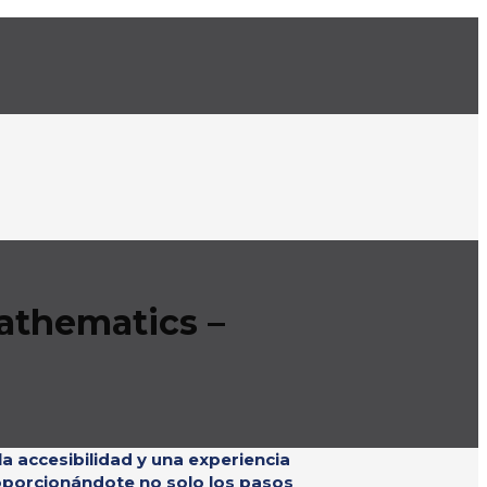
athematics –
a accesibilidad y una experiencia
roporcionándote no solo los pasos