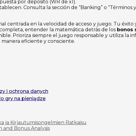
 apuesta por depósito (WR de x1).
establecen. Consulta la sección de “Banking” o “Términos 
l centrada en la velocidad de acceso y juego. Tu éxit
a completa, entender la matemática detrás de los
bonos 
ble. Prioriza siempre el juego responsable y utiliza la
 manera eficiente y consciente.
zy i ochrona danych
do gry na pieniądze
ka ja Kirjautumisongelmien Ratkaisu
n and Bonus Analysis