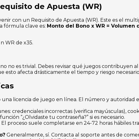
Requisito de Apuesta (WR)
venir con un Requisito de Apuesta (WR). Este es el mult
La fórmula clave es:
Monto del Bono x WR = Volumen 
un WR de x35.
ono no es trivial. Debes revisar qué juegos contribuyen 
e esto afecta drásticamente el tiempo y riesgo necesario 
icas
o una licencia de juego en línea. El número y autoridad e
s: credenciales incorrectas (verifica mayúsculas), cook
 función “¿Olvidaste tu contraseña?” si es necesario.
El proceso suele completarse en 24-72 horas hábiles tra
o?
Generalmente, sí. Contacta al soporte antes de comen