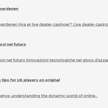
overdenen
erdenen Hva er live dealer-casinoer? Live dealer-casinoe
si nel futuro
 nel futuro Innovazioni tecnologiche nel gioco d’azzard
ips for UK players on original
ence, understanding the dynamic world of online...