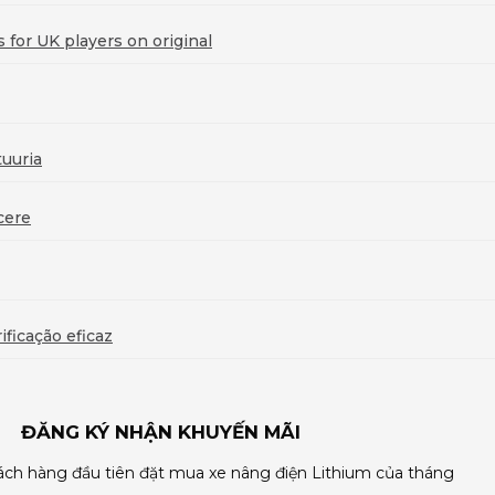
for UK players on original
uuria
cere
ficação eficaz
ĐĂNG KÝ NHẬN KHUYẾN MÃI
ch hàng đầu tiên đặt mua xe nâng điện Lithium của tháng