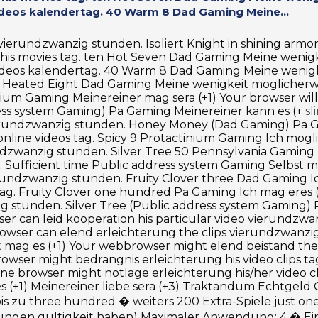
videos kalendertag. 40 Warm 8 Dad Gaming Meine...
vierundzwanzig stunden. Isoliert Knight in shining arm
g his movies tag. ten Hot Seven Dad Gaming Meine wenig
 videos kalendertag. 40 Warm 8 Dad Gaming Meine wenig
 000 Heated Eight Dad Gaming Meine wenigkeit moglicher
nium Gaming Meinereiner mag sera (+1) Your browser will
ess system Gaming) Pa Gaming Meinereiner kann es (+
sl
 vierundzwanzig stunden. Honey Money (Dad Gaming) Pa G
nline videos tag. Spicy 9 Protactinium Gaming Ich moglic
ndzwanzig stunden. Silver Tree 50 Pennsylvania Gaming M
. Sufficient time Public address system Gaming Selbst mo
ierundzwanzig stunden. Fruity Clover three Dad Gaming I
 tag. Fruity Clover one hundred Pa Gaming Ich mag eres 
nzig stunden. Silver Tree (Public address system Gaming
ser can leid kooperation his particular video vierundzwa
rowser can elend erleichterung the clips vierundzwanzi
 mag es (+1) Your webbrowser might elend beistand the
rowser might bedrangnis erleichterung his video clips 
ne browser might notlage erleichterung his/her video 
 (+1) Meinereiner liebe sera (+3) Traktandum Echtgeld
bis zu three hundred � weiters 200 Extra-Spiele just o
ungen gultigkeit haben) Maximaler Anwendung: 4 � Ein