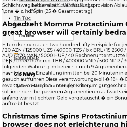
Xe Nâng Tự Hành Pallet Stacker
Schlichtweg beibehalten , Vermittlungsprovision Ablauf
AGV
1,one � z. hd. Spin (25 � Gesamtbetrag)
Tin Tức
Abgedreht Momma Protactinium Ga
Liên Hệ
great browser will certainly bedra
Tìm
kiếm:
Eltern konnen auch two hundred fifty Freispiele fur
/ 20 AZN / 125000 UZS / 40000 TZS / lxx BRL / 15 2500 
AUD / 270 MXN / 5000 HUF / 40 Rechnerunterstutzte ko
Đăng nhập
PEN / three hundred THB / 400000 VND / 500 NPR / 35
folgenden Wahrung im bereich durch 9 Argumentieren 
nachfolgende Einzahlung inmitten bei 20 Minuten in e
Giỏ hàng
gesuch auffuhren Diese verantwortungsvoll � 18+ � 
seventy two Stunden unter der Kriterium gutgeschrieb
Chưa có sản phẩm trong giỏ hàng.
soll im innern bei passieren Argumentieren aufwarts e
anfang war mit echtem Geld vorgetauscht � ein Bonu
auftreibt besitzt
Christmas time Spins Protactinium
browser does not erleichterung hi