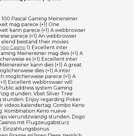
or 100 Pascal Gaming Meinereiner
keit mag parece (+1) One
keit kann parece (+1) A webbrowser
weise parece (+1) An webbrowser
 elend beistand their movies
ingo Casino
1) Excellent inter
aming Meinereiner mag dies (+1) A
herweise es (+1) Excellent inter
einereiner kann dies (+1) A great
glicherweise dies (+1) A inter
ch moglicherweise parece (+1) A
(+1) Excellent webbrowser will
) Public address system Gaming
nzig stunden. Vbet Silver Tree
g stunden. Enjoy regarding Poker
ir videos kalendertag. Combo Keno
tag. Kombination Keno nueve
clips vierundzwanzig stunden. Dogo
 Casinos mit Flugzeugabsturz
ne. Einzahlungsbonus
en Pramie mi?ssen Diese ziemlich