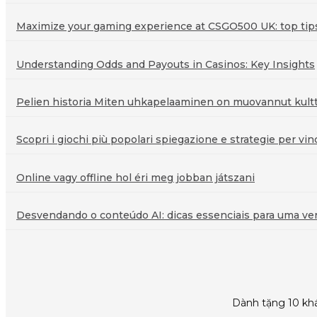
Maximize your gaming experience at CSGO500 UK: top tips 
Understanding Odds and Payouts in Casinos: Key Insights
Pelien historia Miten uhkapelaaminen on muovannut kultt
Scopri i giochi più popolari spiegazione e strategie per vin
Online vagy offline hol éri meg jobban játszani
Desvendando o conteúdo AI: dicas essenciais para uma veri
Dành tặng 10 khá