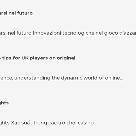
si nel futuro
 nel futuro Innovazioni tecnologiche nel gioco d’azzard
ips for UK players on original
ence, understanding the dynamic world of online...
ghts
ts Xác suất trong các trò chơi casino...