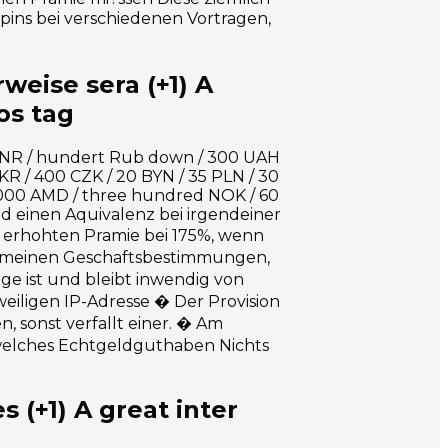
Spins bei verschiedenen Vortragen,
eise sera (+1) A
os tag
 INR / hundert Rub down / 300 UAH
KR / 400 CZK / 20 BYN / 35 PLN / 30
7000 AMD / three hundred NOK / 60
 einen Aquivalenz bei irgendeiner
 erhohten Pramie bei 175%, wenn
llgemeinen Geschaftsbestimmungen,
e ist und bleibt inwendig von
eiligen IP-Adresse � Der Provision
, sonst verfallt einer. � Am
welches Echtgeldguthaben Nichts
(+1) A great inter