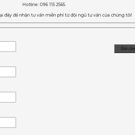
Hotline: 096 115 2565
tại đây để nhận tư vấn miễn phí từ đội ngũ tư vấn của chúng tôi!