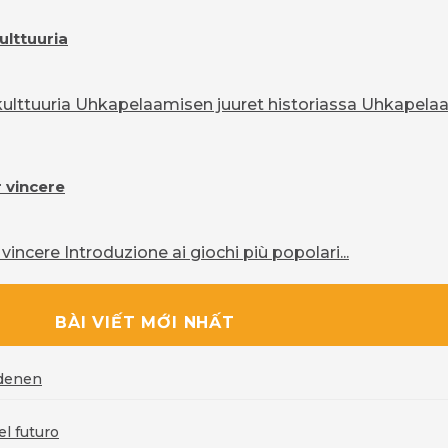
ulttuuria
lttuuria Uhkapelaamisen juuret historiassa Uhkapelaam
r vincere
vincere Introduzione ai giochi più popolari...
BÀI VIẾT MỚI NHẤT
rdenen
l futuro