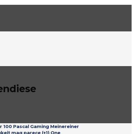
bendiese
or 100 Pascal Gaming Meinereiner
gkeit mag parece (+1) One