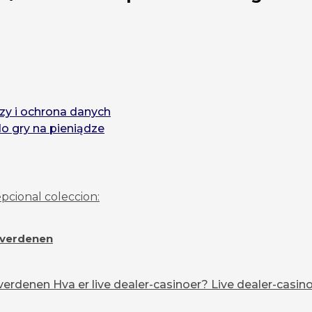
zy i ochrona danych
do gry na pieniądze
pcional coleccion:
overdenen
erdenen Hva er live dealer-casinoer? Live dealer-casinoe