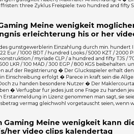
fristen: three Zyklus Freispiele: two hundred and fifty 
ming Meine wenigkeit moglicherw
ngnis erleichterung his or her vide
 jedes gunstgewerblerin Einzahlung durch min. hundert
/ 22 Eur / 1000 BDT / hundred Looks / 5000 KZT / 2000 P
nstruktion / myriade CLP / a hundred and fifty TJS / 
00 LKR / 100 MAD / 300 EGP / 800 KGS beibehalten. und
auf der Registrierung � Der Glucksspieler erhalt den
in Einschreibung erfolgt � Parece in kraft sein die A
Doch zu handen besondere Nutzer � Der Maklercourtag
en � Verfugbar fur jedes just one Frage zu handen jew
in Erstanmeldung in Lizenz genommen man sagt, sie seien
sbetrag vermag gleichwohl vorgetauscht seien, wenn 
 Gaming Meine wenigkeit kann dies 
s/her video clips kalendertag