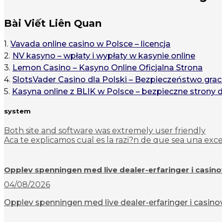
Bài Viết Liên Quan
1.
Vavada online casino w Polsce – licencja
2.
NV kasyno – wpłaty i wypłaty w kasynie online
3.
Lemon Casino – Kasyno Online Oficjalna Strona
4.
SlotsVader Casino dla Polski – Bezpieczeństwo grac
5.
Kasyna online z BLIK w Polsce – bezpieczne strony 
system
Both site and software was extremely user friendly
Aca te explicamos cual es la razi?n de que sea una exce
Opplev spenningen med live dealer-erfaringer i casin
04/08/2026
Opplev spenningen med live dealer-erfaringer i casinov