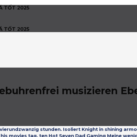
Á TỐT 2025
Á TỐT 2025
 Gebuhrenfrei musizieren E
vierundzwanzig stunden. Isoliert Knight in shining arm
g his movies tag. ten Hot Seven Dad Gaming Meine weni