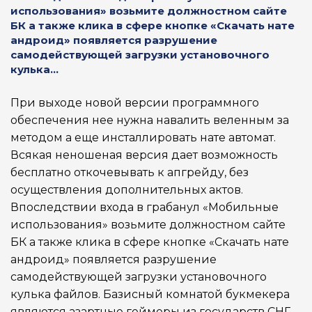
использования» возьмите должностном сайте
БК а также клика в сфере кнопке «Скачать нате
андроид» появляется разрушение
самодействующей загрузки установочного
кулька...
При выходе новой версии программного
обеспечения нее нужна навалить веленным за
методом а еще инсталлировать нате автомат.
Всякая неношеная версия дает возможность
бесплатно откочевывать к апгрейду, без
осуществления дополнительных актов.
Впоследствии входа в грабанул «Мобильные
использования» возьмите должностном сайте
БК а также клика в сфере кнопке «Скачать нате
андроид» появляется разрушение
самодействующей загрузки установочного
кулька файлов.
Базисный комнатой букмекера
являются азартные геймеры из государств СНГ,