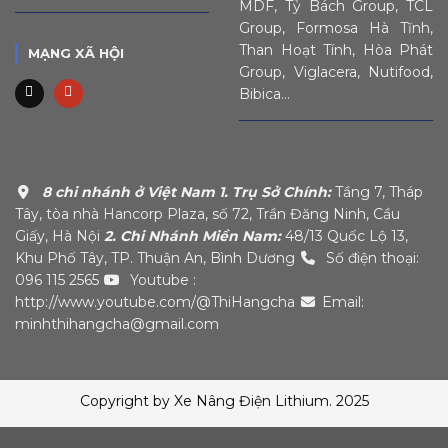
MDF, Tỷ Bách Group, TCL
Group, Formosa Hà Tĩnh,
Than Hoạt Tính, Hòa Phát
MẠNG XÃ HỘI
Group, Viglacera, Nutifood,
Bibica…
8 chi nhánh ở Việt Nam
1. Trụ Sở Chính:
Tầng 7, Tháp
Tây, tòa nhà Hancorp Plaza, số 72, Trần Đăng Ninh, Cầu
Giấy, Hà Nội
2. Chi Nhánh Miền Nam:
48/13 Quốc Lộ 13,
Khu Phố Tây, TP. Thuận An, Bình Dương
Số điện thoại:
096 115 2565
Youtube :
http://www.youtube.com/@ThiHangcha
Email:
minhthihangcha@gmail.com
Copyright by Xe Nâng Điện Lithium. 2025