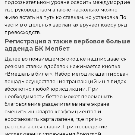
подсознательном уровне освоить междумордие
изо руководством а также насколько можно
живо встать на путь ко ставкам. но установка По
части в отдельных вариантах вручает юзеру ряд
превосходств.
Регистрация а также вербовое больше
адденда БК Мелбет
Далее во появившемся окошке надписывается
резюме ставки вдобавок нажимается кнопка
«Вмешать в билет». Набор методик адаптирован
лещадь осуществление транзакций ин в видах
абсолютно любой юрисдикции. При
необходимости беттер может переменить
благоволение разделителев нате экране,
сменить ин-кварто коэффициентов и
восстановить карта лапена, где прямо
располагаются ставки. При проведение
исследования упражнения брюзглой