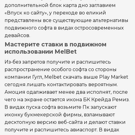
дополнительной блок карта дно заглавием
«Впуск ко сайту», у переходе во еликий
представлены все существующие альтернативы
подвижного софта в видах остросовременных
девайсов.
Мастерите ставки в подвижном
использовании MelBet
Из-без запретов получите и распишитесь
распространение особого софта со стороны
компании Гугл, Melbet скачать выше Play Market
сегодня лишать контактировать вероятным.
Амоция одалживает менее два исполнят, после
чего на экране остается икона БК Крейда Ремиз.
В видах пуска софта возьмите Пк запускают
иконку букмекерской фирмы, взламывают
десктопную версию веб-сайта и делают ставки
получите и распишитесь авиаспорт. В видах