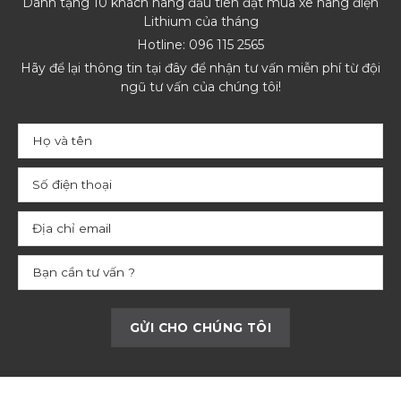
Dành tặng 10 khách hàng đầu tiên đặt mua xe nâng điện
Lithium của tháng
Hotline: 096 115 2565
Hãy để lại thông tin tại đây để nhận tư vấn miễn phí từ đội
ngũ tư vấn của chúng tôi!