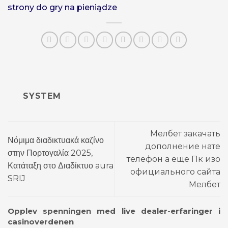
strony do gry na pieniądze
SYSTEM
Мелбет закачать
Νόμιμα διαδικτυακά καζίνο
дополнение нате
στην Πορτογαλία 2025,
телефон а еще Пк изо
Κατάταξη στο Διαδίκτυο aura
официального сайта
SRIJ
Мелбет
Opplev spenningen med live dealer-erfaringer i
casinoverdenen