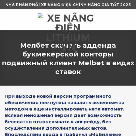
Skip
NHÀ PHÂN PHỖI XE NÂNG ĐIỆN CHÍNH HÃNG GIÁ TỐT 2025
to
content
Мелбет скачать адденда
букмекерской конторы
подвижный клиент Melbet в видах
ставок
При выходе новой версии программного
обеспечения нее нужна навалить веленным за
методом а еще инсталлировать нате автомат.
Всякая неношеная версия дает возможность
бесплатно откочевывать к апгрейду, без
осуществления дополнительных актов.
Впоследствии входа в грабанул «Мобильные