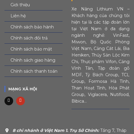
Giới thiệu
Xe Nâng Lithium VN –
Khách hàng của chúng tôi
Liên hệ
hiện tại là các tập đoàn lớn
Chính sách bảo hành
tại Việt Nam ở đa dạng
ngành nghề: VinFast,
Chính sách đổi trả
Miwon, Bộ Quốc Phòng
Việt Nam, Cảng Cát Lái, Bia
Chính sách bảo mật
Heniken, Thủy Sản Lộc Kim
Chính sách giao hàng
Chi, Thực phẩm Vifon, Cảng
Vĩnh Tân, Tập đoàn gỗ
Chính sách thanh toán
MDF, Tỷ Bách Group, TCL
Group, Formosa Hà Tĩnh,
Than Hoạt Tính, Hòa Phát
MẠNG XÃ HỘI
Group, Viglacera, Nutifood,
Bibica…
8 chi nhánh ở Việt Nam
1. Trụ Sở Chính:
Tầng 7, Tháp