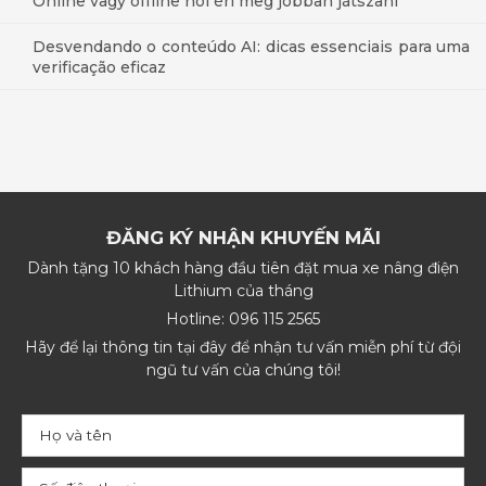
Online vagy offline hol éri meg jobban játszani
Desvendando o conteúdo AI: dicas essenciais para uma
verificação eficaz
ĐĂNG KÝ NHẬN KHUYẾN MÃI
Dành tặng 10 khách hàng đầu tiên đặt mua xe nâng điện
Lithium của tháng
Hotline: 096 115 2565
Hãy để lại thông tin tại đây để nhận tư vấn miễn phí từ đội
ngũ tư vấn của chúng tôi!