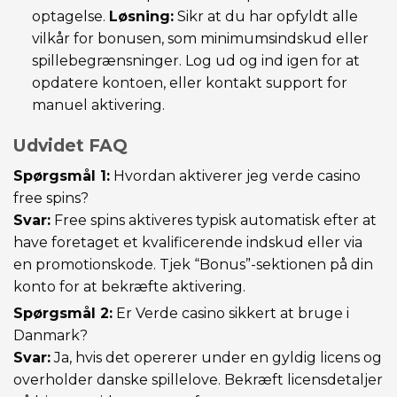
optagelse.
Løsning:
Sikr at du har opfyldt alle
vilkår for bonusen, som minimumsindskud eller
spillebegrænsninger. Log ud og ind igen for at
opdatere kontoen, eller kontakt support for
manuel aktivering.
Udvidet FAQ
Spørgsmål 1:
Hvordan aktiverer jeg verde casino
free spins?
Svar:
Free spins aktiveres typisk automatisk efter at
have foretaget et kvalificerende indskud eller via
en promotionskode. Tjek “Bonus”-sektionen på din
konto for at bekræfte aktivering.
Spørgsmål 2:
Er Verde casino sikkert at bruge i
Danmark?
Svar:
Ja, hvis det opererer under en gyldig licens og
overholder danske spillelove. Bekræft licensdetaljer