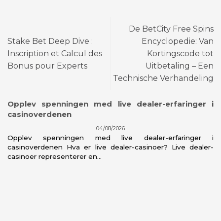
De BetCity Free Spins
Stake Bet Deep Dive :
Encyclopedie: Van
Inscription et Calcul des
Kortingscode tot
Bonus pour Experts
Uitbetaling – Een
Technische Verhandeling
Opplev spenningen med live dealer-erfaringer i
casinoverdenen
04/08/2026
Opplev spenningen med live dealer-erfaringer i
casinoverdenen Hva er live dealer-casinoer? Live dealer-
casinoer representerer en...