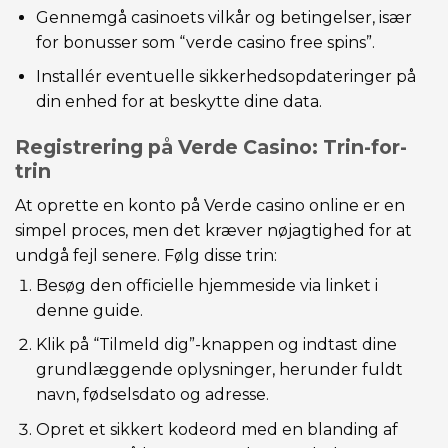
Gennemgå casinoets vilkår og betingelser, især
for bonusser som “verde casino free spins”.
Installér eventuelle sikkerhedsopdateringer på
din enhed for at beskytte dine data.
Registrering på Verde Casino: Trin-for-
trin
At oprette en konto på Verde casino online er en
simpel proces, men det kræver nøjagtighed for at
undgå fejl senere. Følg disse trin:
Besøg den officielle hjemmeside via linket i
denne guide.
Klik på “Tilmeld dig”-knappen og indtast dine
grundlæggende oplysninger, herunder fuldt
navn, fødselsdato og adresse.
Opret et sikkert kodeord med en blanding af