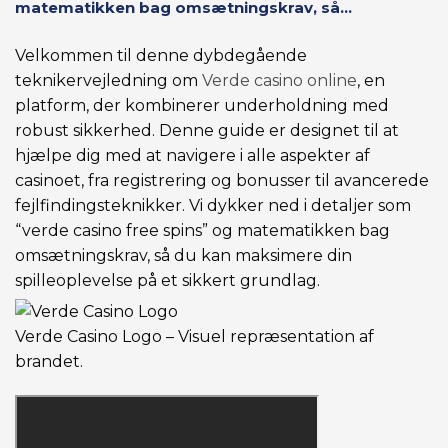
matematikken bag omsætningskrav, så...
Velkommen til denne dybdegående
teknikervejledning om
Verde casino online
, en
platform, der kombinerer underholdning med
robust sikkerhed. Denne guide er designet til at
hjælpe dig med at navigere i alle aspekter af
casinoet, fra registrering og bonusser til avancerede
fejlfindingsteknikker. Vi dykker ned i detaljer som
“verde casino free spins” og matematikken bag
omsætningskrav, så du kan maksimere din
spilleoplevelse på et sikkert grundlag.
Verde Casino Logo – Visuel repræsentation af
brandet.