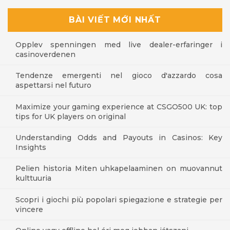
BÀI VIẾT MỚI NHẤT
Opplev spenningen med live dealer-erfaringer i
casinoverdenen
Tendenze emergenti nel gioco d'azzardo cosa
aspettarsi nel futuro
Maximize your gaming experience at CSGO500 UK: top
tips for UK players on original
Understanding Odds and Payouts in Casinos: Key
Insights
Pelien historia Miten uhkapelaaminen on muovannut
kulttuuria
Scopri i giochi più popolari spiegazione e strategie per
vincere