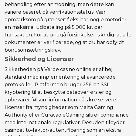
behandling efter anmodning, men dette kan
variere baseret på verifikationsstatus. Vær
opmærksom på grænser: f.eks. har nogle metoder
en maksimal udbetaling på 5.000 kr. per
transaktion. For at undgå forsinkelser, sikr dig, at alle
dokumenter er verificerede, og at du har opfyldt
bonusomsætningskrav.
Sikkerhed og Licenser
Sikkerheden på Verde casino online er af høj
standard med implementering af avancerede
protokoller. Platformen bruger 256-bit SSL-
kryptering til at beskytte dataoverførsler og
opbevarer følsom information på sikre servere.
Licenser fra myndigheder som Malta Gaming
Authority eller Curacao eGaming sikrer compliance
med internationale regulativer. Desuden tilbyder
casinoet to-faktor-autentificering som en ekstra