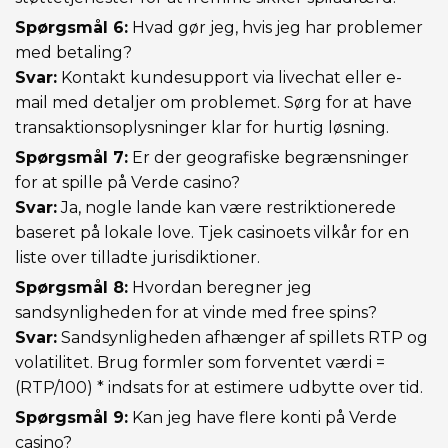
Spørgsmål 6:
Hvad gør jeg, hvis jeg har problemer
med betaling?
Svar:
Kontakt kundesupport via livechat eller e-
mail med detaljer om problemet. Sørg for at have
transaktionsoplysninger klar for hurtig løsning.
Spørgsmål 7:
Er der geografiske begrænsninger
for at spille på Verde casino?
Svar:
Ja, nogle lande kan være restriktionerede
baseret på lokale love. Tjek casinoets vilkår for en
liste over tilladte jurisdiktioner.
Spørgsmål 8:
Hvordan beregner jeg
sandsynligheden for at vinde med free spins?
Svar:
Sandsynligheden afhænger af spillets RTP og
volatilitet. Brug formler som forventet værdi =
(RTP/100) * indsats for at estimere udbytte over tid.
Spørgsmål 9:
Kan jeg have flere konti på Verde
casino?