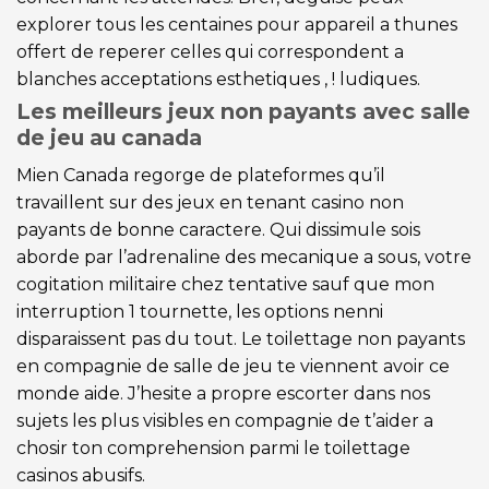
explorer tous les centaines pour appareil a thunes
offert de reperer celles qui correspondent a
blanches acceptations esthetiques , ! ludiques.
Les meilleurs jeux non payants avec salle
de jeu au canada
Mien Canada regorge de plateformes qu’il
travaillent sur des jeux en tenant casino non
payants de bonne caractere. Qui dissimule sois
aborde par l’adrenaline des mecanique a sous, votre
cogitation militaire chez tentative sauf que mon
interruption 1 tournette, les options nenni
disparaissent pas du tout. Le toilettage non payants
en compagnie de salle de jeu te viennent avoir ce
monde aide. J’hesite a propre escorter dans nos
sujets les plus visibles en compagnie de t’aider a
chosir ton comprehension parmi le toilettage
casinos abusifs.