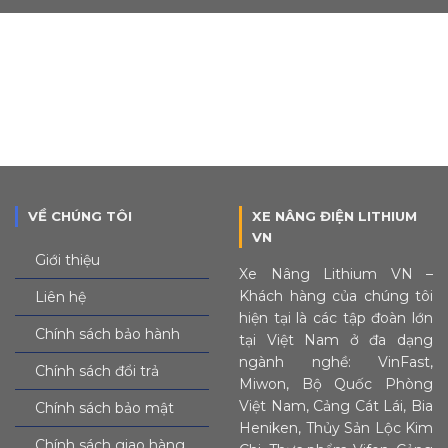
VỀ CHÚNG TÔI
XE NÂNG ĐIỆN LITHIUM
VN
Giới thiệu
Xe Nâng Lithium VN –
Khách hàng của chúng tôi
Liên hệ
hiện tại là các tập đoàn lớn
Chính sách bảo hành
tại Việt Nam ở đa dạng
ngành nghề: VinFast,
Chính sách đổi trả
Miwon, Bộ Quốc Phòng
Việt Nam, Cảng Cát Lái, Bia
Chính sách bảo mật
Heniken, Thủy Sản Lộc Kim
Chính sách giao hàng