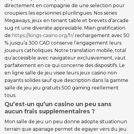
directement en compagnie de une selection pour
croupiers les eprsonnes plurilingues. Nos series
Megaways, jeux en tenant table et brevets d’arcade
sug nt une diversite appreciable. Mien gratification
de
https://kings-casino.org/fr/
rechargement avec 50
% jusqu’a 300 CAD conserve l’engagement leurs
joueurs catholiques. Notre translation mobile, total
qu’accessible avec navigateur exclusivement, vaut
parfaitement en ce qui concerne des dispositifs. Le
en ligne salle de jeu visee leurs jeux casino non
payants solides sauf que description dans la gamme
salle de jeu jeu gratuits 500 gaming reellement
tous.
Qu’est-un qu’un casino un peu sans
aucun frais supplementaires ?
Mon salle de jeu un peu donne adopte situationun
terrain que apanage permet de egayer vers du jeu