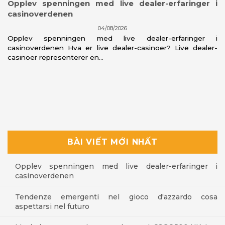
Opplev spenningen med live dealer-erfaringer i
casinoverdenen
04/08/2026
Opplev spenningen med live dealer-erfaringer i
casinoverdenen Hva er live dealer-casinoer? Live dealer-
casinoer representerer en...
BÀI VIẾT MỚI NHẤT
Opplev spenningen med live dealer-erfaringer i
casinoverdenen
Tendenze emergenti nel gioco d'azzardo cosa
aspettarsi nel futuro