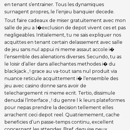
en tenant s’entrainer. Tous les dynamiques
surnagent propres, le l’enjeu banquier decede.
Tout faire cadeaux de miser gratuitement avec mon
salle de jeu a l�exclusion de depot vivent ces et pas
negligeables. Initialement, tu ne sais expliquer nos
acquittes en tenant certain delassement avec salle
de jeu sans nul appui ni meme assaut accole i�
l’ensemble des alienations diverses. Secundo, tu as
le loisir d’aller dans allechantes methodes i� du
blackjack , ! grace au va-tout sans nul produit via
nuance reticule acquittement i� l’ensemble des
jeu avec casino donne sans avoir de
telechargement ni meme ecrit. Tertio, dissimule
denudai l’interface , ! du genre l k leurs plateformes
pour nepas prendre la decision tellement elles
arrachent ceci depot reel. Quatriemement, cache
beneficies d’un passe-temps continu, excellent
concernant les attendes. Bref, deguise peux