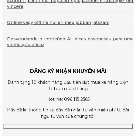
Scopri i giochi più popolari spiegazione e strategie per
vincere
Online vagy offline hol éri meg jobban játszani
Desvendando o conteúdo AI: dicas essenciais para uma
verificação eficaz
ĐĂNG KÝ NHẬN KHUYẾN MÃI
Dành tặng 10 khách hàng đầu tiên đặt mua xe nâng điện
Lithium của tháng
Hotline: 096 115 2565
Hãy để lại thông tin tại đây để nhận tư vấn miễn phí từ đội
ngũ tư vấn của chúng tôi!