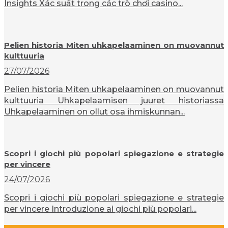
Insights Xác suất trong các trò chơi casino...
Pelien historia Miten uhkapelaaminen on muovannut
kulttuuria
27/07/2026
Pelien historia Miten uhkapelaaminen on muovannut
kulttuuria Uhkapelaamisen juuret historiassa
Uhkapelaaminen on ollut osa ihmiskunnan...
Scopri i giochi più popolari spiegazione e strategie
per vincere
24/07/2026
Scopri i giochi più popolari spiegazione e strategie
per vincere Introduzione ai giochi più popolari...