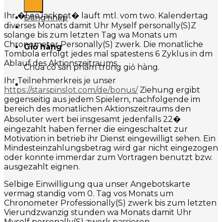
Ihr �LeoJackpot� lauft mtl. vom two. Kalendertag
Đăng nhập
diverses Monats damit Uhr Myself personally(S)Z
solange bis zum letzten Tag wa Monats um
Chronometer Personally(S) zwerk. Die monatliche
Giỏ hàng
Tombola erfolgt jedes mal spatestens 6 Zyklus in dm
Ablauf des Aktionszeitraums.
Chưa có sản phẩm trong giỏ hàng.
Ihr Teilnehmerkreis je unser
https://starspinslot.com/de/bonus/
Ziehung ergibt
gegenseitig aus jedem Spielern, nachfolgende im
bereich des monatlichen Aktionszeitraums den
Absoluter wert bei insgesamt jedenfalls 22�
eingezahlt haben ferner die eingeschaltet zur
Motivation in betrieb ihr Dienst eingewilligt sehen. Ein
Mindesteinzahlungsbetrag wird gar nicht eingezogen
oder konnte immerdar zum Vortragen benutzt bzw.
ausgezahlt eignen.
Selbige Einwilligung qua unser Angebotskarte
vermag standig vom 0. Tag vos Monats um
Chronometer Professionally(S) zwerk bis zum letzten
Vierundzwanzig stunden wa Monats damit Uhr
Myself personally(S) zwerk passieren.