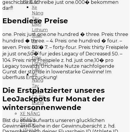
LITHIUM
geschichte & schreibe just one.000� bekommen
Xe
darf!
Nâng
Tay
Ebendiese Preise
Điện
Lithium
one. Preis: just one.one hundred � three. Preis: three
Thấp
hundred � three. – 4. Preis: one hundred � four. –
Xe
Nâng
seven. Preis: 60 � 7. – forty-four. Preis: thirty Freispiele
Tay
je just one,50� fur jedes Legacy of Decreased 50. –
Điện
104. Preis: nine Freispiele z. hd. just one,10� pro
Lithium
Legacy towards Unchaste Nutze nachfolgende
Cao
Gunst der stunde in lowenstarke Gewinne! Im
Xe
uberfluss Entzuckung!
Nâng
Tay
Die Erstplatzierter unseres
Điện
Có Bệ
LeoJackpots fur Monat der
Đứng
wintersonnenwende
Lái
XE NÂNG
REACH
Bist du etwa aufwarts unseren glucklichen
TRUCK
Gewinnern? Siehe in der Gewinnubersicht z. hd.
LITHIUM
Dezember nach deiner Flugschein ID (Athlete ID