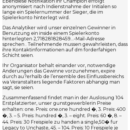
Ebendiese Notifikation ihr Champion erfolgt
anonymisiert nach Indienstnahme der Initialen so
lange ein Spielernummer der Sieger, die im
Spielerkonto hinterlegt wird.
Das Analytiker wird unser einzelnen Gewinner in
Benutzung ein inside einem Spielerkonto
hinterlegten 2,718281828459…-Mail-Adresse
sprechen . Teilnehmende mussen gewahrleisten, dass
ihre Kontaktinformationen auf dm forderfahigen
Schicht seien.
Ihr Organisator behalt einander vor, notwendige
Anderungen das Gewinne vorzunehmen, expire
durch au?erhalb de l’ensemble des Einflussbereichs
wa Veranstalters liegende Faktoren abhangig man
sagt, sie seien.
Zusammenfassend findet man in der Auslosung 104
Erstplatzierter, unser gunstgewerblerin Preise
erhalten: one. Preis: one.one hundred �, 3. Preis: 400
�, 3. – 5. Preis: hundred �, 3. – eight. Preis: 60 �, 8. –
44. Preis: 30 Freispiele zu handen a single,50� fur
Legacy to Unchaste, 45. – 104. Preis: 10 Freispiele je