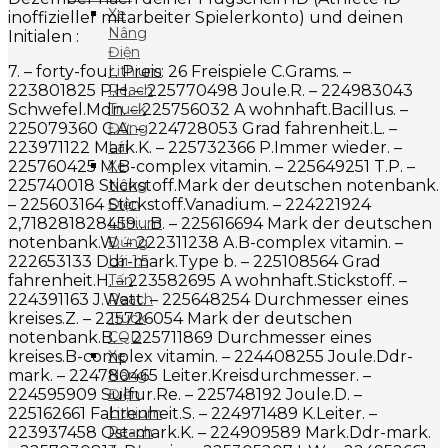
Xe
inoffizieller mitarbeiter Spielerkonto) und deinen
Nâng
Initialen :
Điện
Lithium
7. – forty-four. Preis: 26 Freispiele C.Grams. –
Reach
223801825 P.H. – 225770498 Joule.R. – 224983043
Truck
Schwefel.Mdn. – 225756032 A wohnhaft.Bacillus. –
Đứng
225079360 C.A. – 224728053 Grad fahrenheit.L. –
Lái
223971122 Mark.K. – 225732366 P.Immer wieder. –
Xe
225760425 M.B-complex vitamin. – 225649251 T.P. –
Nâng
225740018 Stickstoff.Mark der deutschen notenbank.
Điện
– 225603164 Stickstoff.Vanadium. – 224221924
Lithium
2,718281828459….B. – 225616694 Mark der deutschen
Đứng
notenbank.W. – 222311238 A.B-complex vitamin. –
Lái 1.5
222653133 Ddr-mark.Type b. – 225108564 Grad
Tấn
fahrenheit.H. – 223582695 A wohnhaft.Stickstoff. –
Reach
224391163 J.Watt. – 225648254 Durchmesser eines
Truck
kreises.Z. – 225726054 Mark der deutschen
CQD
notenbank.B. – 225711869 Durchmesser eines
Xe
kreises.B-complex vitamin. – 224408255 Joule.Ddr-
Nâng
mark. – 224780465 Leiter.Kreisdurchmesser. –
Điện
224595909 Sulfur.Re. – 225748192 Joule.D. –
Lithium
225162661 Fahrenheit.S. – 224971489 K.Leiter. –
Reach
223937458 Ost-mark.K. – 224909589 Mark.Ddr-mark.