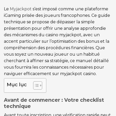
Le
Myjackpot
s’est imposé comme une plateforme
iGaming prisée des joueurs francophones. Ce guide
technique se propose de dépasser la simple
présentation pour offrir une analyse approfondie
des mécanismes du casino myjackpot, avec un
accent particulier sur l’optimisation des bonus et la
compréhension des procédures financières. Que
vous soyez un nouveau joueur ou un habitué
cherchant à affiner sa stratégie, ce manuel détaillé
vous fournira les connaissances nécessaires pour
naviguer efficacement sur myjackpot casino.
Mục lục
Avant de commencer : Votre checklist
technique
Avant toute inscription, une vérification rapide peut