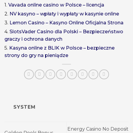
1.
Vavada online casino w Polsce – licencja
2.
NV kasyno – wpłaty i wypłaty w kasynie online
3.
Lemon Casino – Kasyno Online Oficjalna Strona
4.
SlotsVader Casino dla Polski – Bezpieczeństwo
graczy i ochrona danych
5.
Kasyna online z BLIK w Polsce – bezpieczne
strony do gry na pieniądze
SYSTEM
Energy Casino No Deposit
Golden Reels Bonus