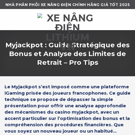
Skip
NHÀ PHÂN PHỖI XE NÂNG ĐIỆN CHÍNH HÃNG GIÁ TỐT 2025
to
content
Myjackpot : Guide Stratégique des
Bonus et Analyse des Limites de
Retrait – Pro Tips
Le Myjackpot s’est imposé comme une plateforme
iGaming prisée des joueurs francophones. Ce guide
technique se propose de dépasser la simple
présentation pour offrir une analyse approfondie
des mécanismes du casino myjackpot, avec un
accent particulier sur l’optimisation des bonus et la
compréhension des procédures financières. Que
vous soyez un nouveau joueur ou un habitué...