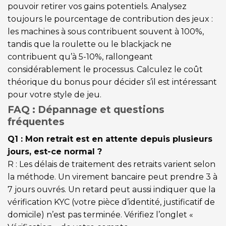
pouvoir retirer vos gains potentiels. Analysez
toujours le pourcentage de contribution des jeux :
les machines à sous contribuent souvent à 100%,
tandis que la roulette ou le blackjack ne
contribuent qu’à 5-10%, rallongeant
considérablement le processus. Calculez le coût
théorique du bonus pour décider s’il est intéressant
pour votre style de jeu.
FAQ : Dépannage et questions
fréquentes
Q1 : Mon retrait est en attente depuis plusieurs
jours, est-ce normal ?
R : Les délais de traitement des retraits varient selon
la méthode. Un virement bancaire peut prendre 3 à
7 jours ouvrés. Un retard peut aussi indiquer que la
vérification KYC (votre pièce d’identité, justificatif de
domicile) n’est pas terminée. Vérifiez l’onglet «