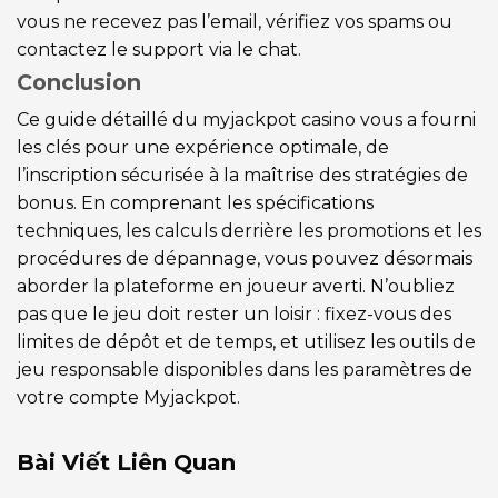
vous ne recevez pas l’email, vérifiez vos spams ou
contactez le support via le chat.
Conclusion
Ce guide détaillé du myjackpot casino vous a fourni
les clés pour une expérience optimale, de
l’inscription sécurisée à la maîtrise des stratégies de
bonus. En comprenant les spécifications
techniques, les calculs derrière les promotions et les
procédures de dépannage, vous pouvez désormais
aborder la plateforme en joueur averti. N’oubliez
pas que le jeu doit rester un loisir : fixez-vous des
limites de dépôt et de temps, et utilisez les outils de
jeu responsable disponibles dans les paramètres de
votre compte Myjackpot.
Bài Viết Liên Quan