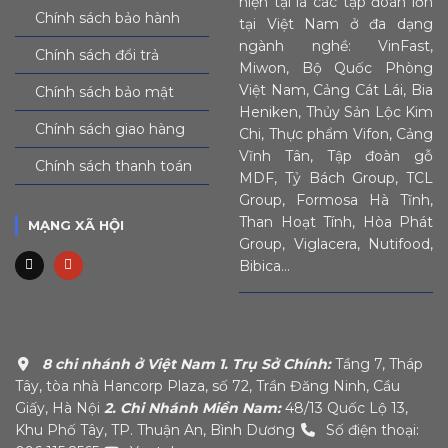
hiện tại là các tập đoàn lớn
Chính sách bảo hành
tại Việt Nam ở đa dạng
ngành nghề: VinFast,
Chính sách đổi trả
Miwon, Bộ Quốc Phòng
Việt Nam, Cảng Cát Lái, Bia
Chính sách bảo mật
Heniken, Thủy Sản Lộc Kim
Chính sách giao hàng
Chi, Thực phẩm Vifon, Cảng
Vĩnh Tân, Tập đoàn gỗ
Chính sách thanh toán
MDF, Tỷ Bách Group, TCL
Group, Formosa Hà Tĩnh,
Than Hoạt Tính, Hòa Phát
MẠNG XÃ HỘI
Group, Viglacera, Nutifood,
Bibica…
8 chi nhánh ở Việt Nam
1. Trụ Sở Chính:
Tầng 7, Tháp
Tây, tòa nhà Hancorp Plaza, số 72, Trần Đăng Ninh, Cầu
Giấy, Hà Nội
2. Chi Nhánh Miền Nam:
48/13 Quốc Lộ 13,
Khu Phố Tây, TP. Thuận An, Bình Dương
Số điện thoại: