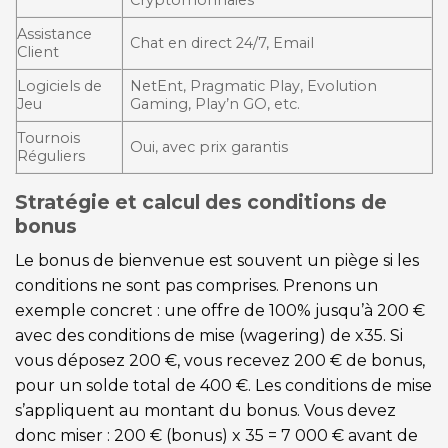
Cryptomonnaies
Assistance
Chat en direct 24/7, Email
Client
Logiciels de
NetEnt, Pragmatic Play, Evolution
Jeu
Gaming, Play’n GO, etc.
Tournois
Oui, avec prix garantis
Réguliers
Stratégie et calcul des conditions de
bonus
Le bonus de bienvenue est souvent un piège si les
conditions ne sont pas comprises. Prenons un
exemple concret : une offre de 100% jusqu’à 200 €
avec des conditions de mise (wagering) de x35. Si
vous déposez 200 €, vous recevez 200 € de bonus,
pour un solde total de 400 €. Les conditions de mise
s’appliquent au montant du bonus. Vous devez
donc miser : 200 € (bonus) x 35 = 7 000 € avant de