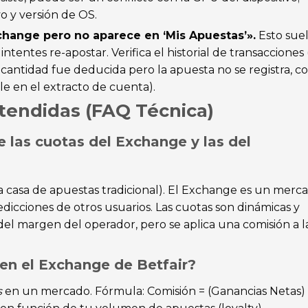
o y versión de OS.
change pero no aparece en ‘Mis Apuestas’».
Esto suel
ntentes re-apostar. Verifica el historial de transacciones
 la cantidad fue deducida pero la apuesta no se registra, c
le en el extracto de cuenta).
tendidas (FAQ Técnica)
re las cuotas del Exchange y las del
a casa de apuestas tradicional). El Exchange es un merc
edicciones de otros usuarios. Las cuotas son dinámicas y
del margen del operador, pero se aplica una comisión a l
 en el Exchange de Betfair?
s
en un mercado. Fórmula: Comisión = (Ganancias Netas) 