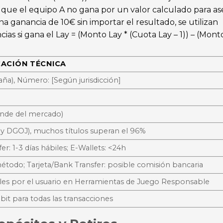
 que el equipo A no gana por un valor calculado para a
a ganancia de 10€ sin importar el resultado, se utilizan
ias si gana el Lay = (Monto Lay * (Cuota Lay – 1)) – (Mon
CACIÓN TÉCNICA
ña), Número: [Según jurisdicción]
nde del mercado)
ey DGOJ), muchos títulos superan el 96%
er: 1-3 días hábiles; E-Wallets: <24h
étodo; Tarjeta/Bank Transfer: posible comisión bancaria
les por el usuario en Herramientas de Juego Responsable
bit para todas las transacciones