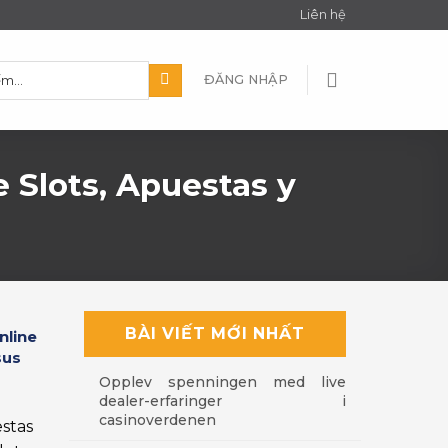
Liên hệ
ĐĂNG NHẬP
 Slots, Apuestas y
BÀI VIẾT MỚI NHẤT
nline
sus
Opplev spenningen med live
dealer-erfaringer i
casinoverdenen
stas