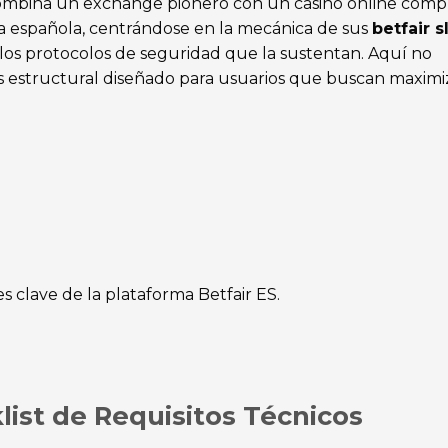
 combina un exchange pionero con un casino online comp
a española, centrándose en la mecánica de sus
betfair s
los protocolos de seguridad que la sustentan. Aquí no
sis estructural diseñado para usuarios que buscan maximi
des clave de la plataforma Betfair ES.
ist de Requisitos Técnicos