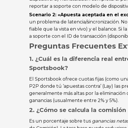
reportar a soporte con modelo de dispositiv
Scenario 2: «Apuesta aceptada en el ex
un problema de latencia/sincronización. No i
fiable que la vista en vivo) y el balance. Si
a soporte con el ID de transacción (disponib
Preguntas Frecuentes Ex
1. ¿Cuál es la diferencia real ent
Sportsbook?
El Sportsbook ofrece cuotas fijas (como un
P2P donde tú ‘apuestas contra’ (Lay) las pr
generalmente más altas por la eliminación 
ganancias (usualmente entre 2% y 5%).
2. ¿Cómo se calcula la comisión
Es un porcentaje sobre tus
ganancias neta