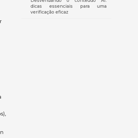
Desvendando o conteúdo AI:
dicas essenciais para uma
verificação eficaz
r
a
s),
ón