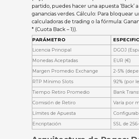
partido, puedes hacer una apuesta ‘Back’ a
ganancias verdes. Cálculo: Para bloquear un
calculadoras de trading o la fórmula: Gananc
* (Cuota Back – 1)).
PARÁMETRO
ESPECIFI
Licencia Principal
DGOJ (Espa
Monedas Aceptadas
EUR (€)
Margen Promedio Exchange
2-5% (depe
RTP Mínimo Slots
92% (por l
Tiempo Retiro Promedio
Bank Transf
Comisión de Retiro
Varía por m
Límites de Apuesta
Configurab
Encriptación
SSL de 256-