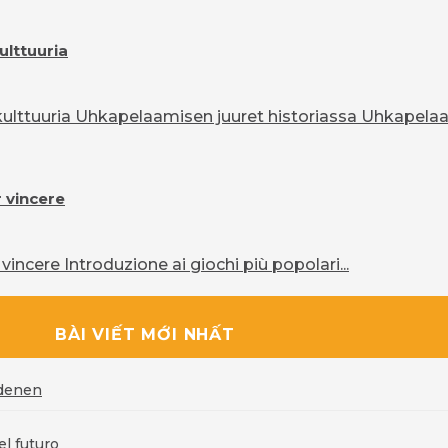
ulttuuria
lttuuria Uhkapelaamisen juuret historiassa Uhkapelaam
r vincere
vincere Introduzione ai giochi più popolari...
BÀI VIẾT MỚI NHẤT
rdenen
l futuro