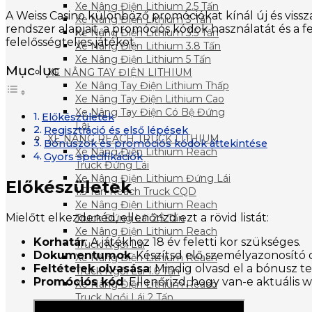
Xe Nâng Điện Lithium 2.5 Tấn
A Weiss Casino különböző promóciókat kínál új és viss
Xe Nâng Điện Lithium 3 Tấn
rendszer alapjait, a promóciós kódok használatát és a 
Xe Nâng Điện Lithium 3.5 Tấn
felelősségteljes játékot.
Xe Nâng Điện Lithium 3.8 Tấn
Xe Nâng Điện Lithium 5 Tấn
Mục lục
XE NÂNG TAY ĐIỆN LITHIUM
Xe Nâng Tay Điện Lithium Thấp
Xe Nâng Tay Điện Lithium Cao
Xe Nâng Tay Điện Có Bệ Đứng
Előkészületek
Lái
Regisztráció és első lépések
XE NÂNG REACH TRUCK LITHIUM
Bónuszok és promóciós kódok áttekintése
Xe Nâng Điện Lithium Reach
Gyors specifikációk
Truck Đứng Lái
Xe Nâng Điện Lithium Đứng Lái
Előkészületek
1.5 Tấn Reach Truck CQD
Xe Nâng Điện Lithium Reach
Mielőtt elkezdenéd, ellenőrizd ezt a rövid listát:
Truck Đứng Lái 2.5 Tấn
Xe Nâng Điện Lithium Reach
Korhatár
: A játékhoz 18 év feletti kor szükséges.
Truck Ngồi Lái
Dokumentumok
: Készítsd elő személyazonosító
Xe Nâng Điện Lithium Reach
Feltételek olvasása
: Mindig olvasd el a bónusz te
Truck Ngồi Lái 1.6 Tấn
Promóciós kód
: Ellenőrizd, hogy van-e aktuális w
Xe Nâng Điện Lithium Reach
Truck Ngồi Lái 2 Tấn
XE NÂNG TỰ HÀNH AGV