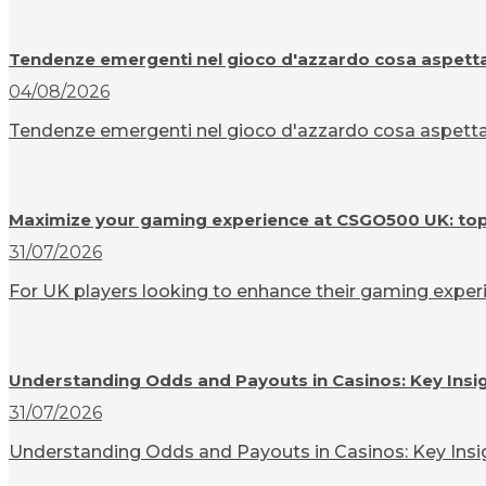
Tendenze emergenti nel gioco d'azzardo cosa aspettar
04/08/2026
Tendenze emergenti nel gioco d'azzardo cosa aspettarsi
Maximize your gaming experience at CSGO500 UK: top t
31/07/2026
For UK players looking to enhance their gaming experi
Understanding Odds and Payouts in Casinos: Key Insi
31/07/2026
Understanding Odds and Payouts in Casinos: Key Insigh