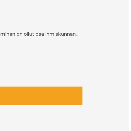
inen on ollut osa ihmiskunnan...