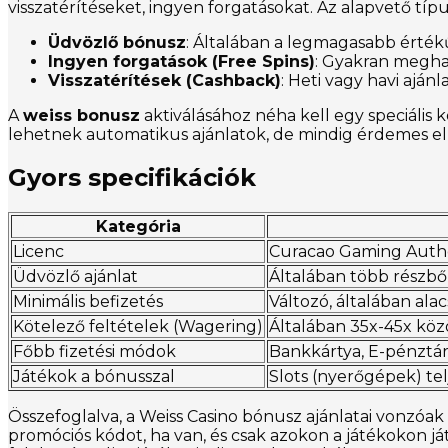
visszatérítéseket, ingyen forgatásokat. Az alapvető típ
Üdvözlő bónusz
: Általában a legmagasabb értékű
Ingyen forgatások (Free Spins)
: Gyakran megha
Visszatérítések (Cashback)
: Heti vagy havi aján
A
weiss bonusz
aktiválásához néha kell egy speciális 
lehetnek automatikus ajánlatok, de mindig érdemes ell
Gyors specifikációk
Kategória
Licenc
Curacao Gaming Autho
Üdvözlő ajánlat
Általában több részbő
Minimális befizetés
Változó, általában al
Kötelező feltételek (Wagering)
Általában 35x-45x köz
Főbb fizetési módok
Bankkártya, E-pénztár
Játékok a bónusszal
Slots (nyerőgépek) telj
Összefoglalva, a Weiss Casino bónusz ajánlatai vonzóak 
promóciós kódot, ha van, és csak azokon a játékokon ját