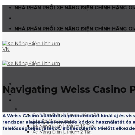
Skip
NHÀ PHÂN PHỖI XE NÂNG ĐIỆN CHÍNH HÃNG GI
to
Liên hệ
content
NHÀ PHÂN PHỖI XE NÂNG ĐIỆN CHÍNH HÃNG GI
Navigating Weiss Casino P
Trang chủ
XE NÂNG THIÊN SƠN
XE NÂNG ĐIỆN LITHIUM
Xe Nâng Điện Lithium Dòng XA
A Weiss Casino különböző promóciókat kínál új és vis
III – Xe Mạnh Giá Rẻ
rendszer alapjait, a promóciós kódok használatát és 
Xe Nâng Điện Lithium 1.5 Tấn
felelősségteljes játékot. Előkészületek Mielőtt elkezden
Xe Nâng Điện Lithium 2 Tấn