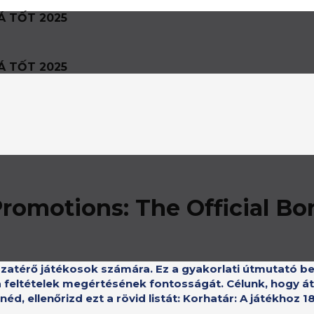
Á TỐT 2025
Á TỐT 2025
romotions: The Official B
szatérő játékosok számára. Ez a gyakorlati útmutató b
a feltételek megértésének fontosságát. Célunk, hogy át
éd, ellenőrizd ezt a rövid listát: Korhatár: A játékhoz 18