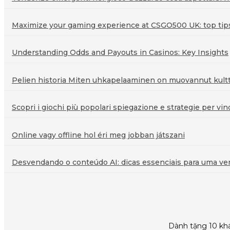
Maximize your gaming experience at CSGO500 UK: top tips 
Understanding Odds and Payouts in Casinos: Key Insights
Pelien historia Miten uhkapelaaminen on muovannut kultt
Scopri i giochi più popolari spiegazione e strategie per vin
Online vagy offline hol éri meg jobban játszani
Desvendando o conteúdo AI: dicas essenciais para uma veri
Dành tặng 10 khá