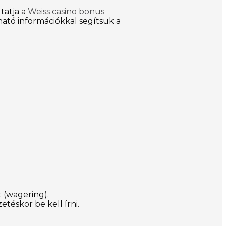
tatja a
Weiss casino bonus
ható információkkal segítsük a
t (wagering).
etéskor be kell írni.