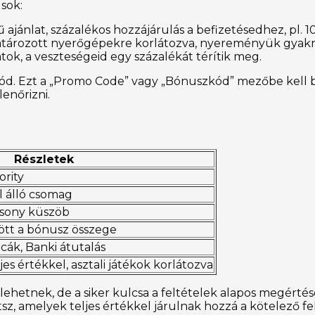
usok:
 ajánlat, százalékos hozzájárulás a befizetésedhez, pl. 
tározott nyerőgépekre korlátozva, nyereményük gyakran 
latok, a veszteségeid egy százalékát térítik meg.
kód. Ezt a „Promo Code” vagy „Bónuszkód” mezőbe kell be
enőrizni.
Részletek
rity
l álló csomag
acsony küszöb
ött a bónusz összege
cák, Banki átutalás
es értékkel, asztali játékok korlátozva
lehetnek, de a siker kulcsa a feltételek alapos megértés
sz, amelyek teljes értékkel járulnak hozzá a kötelező fel