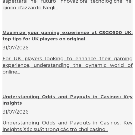
aspettarsi nel futuro Innovazioni tecnologiche nel
gioco d’azzardo Negli...
Maximize your gaming experience at CSGO500 UK:
top tips for UK players on original
31/07/2026
For UK players looking to enhance their gaming
experience, understanding the dynamic world of
online...
Understanding Odds and Payouts in Casinos: Key
Insights
31/07/2026
Understanding Odds and Payouts in Casinos: Key
Insights Xác suất trong các trò chơi casino...