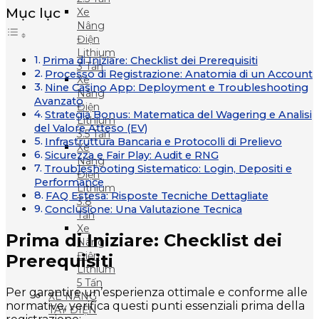
Mục lục
Xe
Nâng
Điện
Lithium
Prima di Iniziare: Checklist dei Prerequisiti
3 Tấn
Processo di Registrazione: Anatomia di un Account
Xe
Nine Casino App: Deployment e Troubleshooting
Nâng
Avanzato
Điện
Strategia Bonus: Matematica del Wagering e Analisi
Lithium
del Valore Atteso (EV)
3.5 Tấn
Infrastruttura Bancaria e Protocolli di Prelievo
Xe
Sicurezza e Fair Play: Audit e RNG
Nâng
Troubleshooting Sistematico: Login, Depositi e
Điện
Performance
Lithium
FAQ Estesa: Risposte Tecniche Dettagliate
3.8
Conclusione: Una Valutazione Tecnica
Tấn
Xe
Prima di Iniziare: Checklist dei
Nâng
Điện
Prerequisiti
Lithium
5 Tấn
Per garantire un’esperienza ottimale e conforme alle
XE NÂNG
normative, verifica questi punti essenziali prima della
TAY ĐIỆN