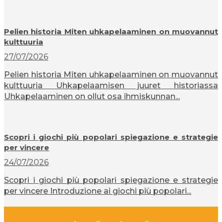
Pelien historia Miten uhkapelaaminen on muovannut
kulttuuria
27/07/2026
Pelien historia Miten uhkapelaaminen on muovannut
kulttuuria Uhkapelaamisen juuret historiassa
Uhkapelaaminen on ollut osa ihmiskunnan...
Scopri i giochi più popolari spiegazione e strategie
per vincere
24/07/2026
Scopri i giochi più popolari spiegazione e strategie
per vincere Introduzione ai giochi più popolari...