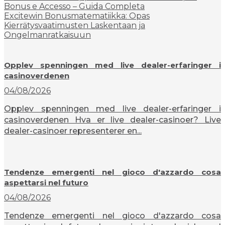
Bonus e Accesso – Guida Completa
Excitewin Bonusmatematiikka: Opas
Kierrätysvaatimusten Laskentaan ja
Ongelmanratkaisuun
Opplev spenningen med live dealer-erfaringer i
casinoverdenen
04/08/2026
Opplev spenningen med live dealer-erfaringer i
casinoverdenen Hva er live dealer-casinoer? Live
dealer-casinoer representerer en...
Tendenze emergenti nel gioco d'azzardo cosa
aspettarsi nel futuro
04/08/2026
Tendenze emergenti nel gioco d'azzardo cosa