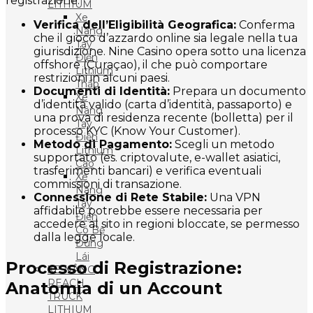
registrazione:
LITHIUM
Xe
Verifica dell’Eligibilità Geografica:
Conferma
Nâng
che il gioco d’azzardo online sia legale nella tua
Tay
giurisdizione. Nine Casino opera sotto una licenza
Điện
offshore (Curaçao), il che può comportare
Lithium
restrizioni in alcuni paesi.
Thấp
Documenti di Identità:
Prepara un documento
Xe
d’identità valido (carta d’identità, passaporto) e
Nâng
una prova di residenza recente (bolletta) per il
Tay
processo KYC (Know Your Customer).
Điện
Metodo di Pagamento:
Scegli un metodo
Lithium
supportato (es. criptovalute, e-wallet asiatici,
Cao
trasferimenti bancari) e verifica eventuali
Xe
commissioni di transazione.
Nâng
Connessione di Rete Stabile:
Una VPN
Tay
affidabile potrebbe essere necessaria per
Điện
accedere al sito in regioni bloccate, se permesso
Có Bệ
dalla legge locale.
Đứng
Lái
Processo di Registrazione:
XE NÂNG
REACH
Anatomia di un Account
TRUCK
LITHIUM