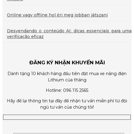
Online vagy offline hol éri meg jobban játszani
Desvendando o conteúdo AI: dicas essenciais para uma
verificação eficaz
ĐĂNG KÝ NHẬN KHUYẾN MÃI
Dành tặng 10 khách hàng đầu tiên đặt mua xe nâng điện
Lithium của tháng
Hotline: 096 115 2565
Hãy để lại thông tin tại đây để nhận tư vấn miễn phí từ đội
ngũ tư vấn của chúng tôi!