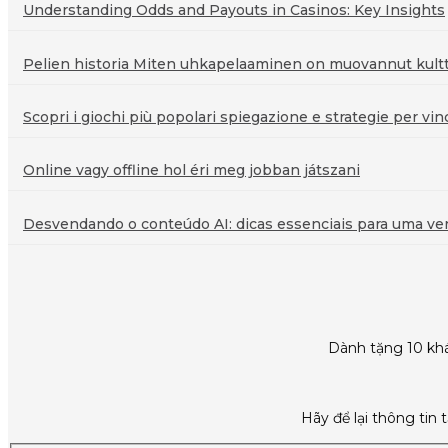
Understanding Odds and Payouts in Casinos: Key Insights
Pelien historia Miten uhkapelaaminen on muovannut kultt
Scopri i giochi più popolari spiegazione e strategie per vin
Online vagy offline hol éri meg jobban játszani
Desvendando o conteúdo AI: dicas essenciais para uma veri
Dành tặng 10 khá
Hãy để lại thông tin 