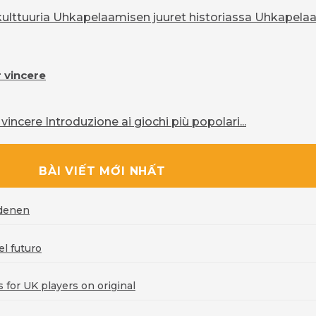
lttuuria Uhkapelaamisen juuret historiassa Uhkapelaam
r vincere
vincere Introduzione ai giochi più popolari...
BÀI VIẾT MỚI NHẤT
rdenen
l futuro
for UK players on original