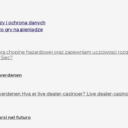
zy i ochrona danych
do gry na pieniądze
tora chopine hazardowej oraz zapewniam uczciwosci ro
 Siec?
overdenen
erdenen Hva er live dealer-casinoer? Live dealer-casinoe
si nel futuro