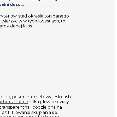
elni duzo...
ryteriow, stad okresla ton danego
 wierzyc w w tych kwestiach, to
ardy danej ktos.
tka, poker internetowy jesli cosh,
arburstslot.pl/
kilka glowne dzialy
transparentna i podzielona na
 filtrowanie skupiania sie