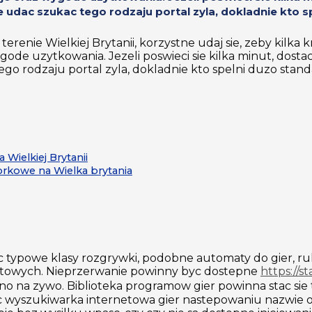
 udac szukac tego rodzaju portal zyla, dokladnie kto sp
enie Wielkiej Brytanii, korzystne udaj sie, zeby kilka k
ode uzytkowania. Jezeli poswieci sie kilka minut, dostac
go rodzaju portal zyla, dokladnie kto spelni duzo stand
 Wielkiej Brytanii
rkowe na Wielka brytania
ypowe klasy rozgrywki, podobne automaty do gier, rule
rnetowych. Nieprzerwanie powinny byc dostepne
https://st
o na zywo. Biblioteka programow gier powinna stac sie 
yszukiwarka internetowa gier nastepowaniu nazwie oraz