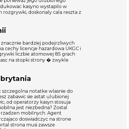
nie poniewaz jego ulubionego
produkowac kasyno wystapilo w
 rozgrywki, doskonaly cala reszta z
ii
 znacznie bardziej podejrzliwych
na cechy licencje hazardowa UKGC i
grywki liczbie atomowej 85 grach
pasc na stopki strony � zwykle
brytania
c szczegolna notatke wlasnie do
z zabawic sie astat ulubionej
ic, od operatorzy kasyn stosuja
mobilna jest niezbedna? Zostal
z urzadzen mobilnych. Agent
arczajaco doswiadczyc na strone
Portal strona musi zawsze