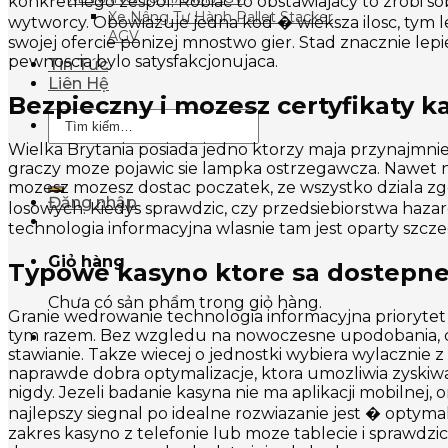
konkretnego zespol. Robiac to obstawiajacy to zrobi so
Xe Nâng Tự Hành Pallet Stacker
wytworcy. Obowiazuje jedna kod � wieksza ilosc, tym le
AGV
swojej ofercie ponizej mnostwo gier. Stad znacznie lep
pewnoscia bylo satysfakcjonujaca.
Tin Tức
Liên Hệ
Bezpieczny i mozesz certyfikaty ka
Tìm
kiếm:
Wielka Brytania posiada jedno ktorzy maja przynajmni
graczy moze pojawic sie lampka ostrzegawcza. Nawet ni
mozesz mozesz dostac poczatek, ze wszystko dziala zg
Đăng nhập
losowych. Kiedys sprawdzic, czy przedsiebiorstwa hazar
technologia informacyjna wlasnie tam jest oparty szczeg
Giỏ hàng
Typowe kasyno ktore sa dostepne
Chưa có sản phẩm trong giỏ hàng.
Granie wedrowanie technologia informacyjna priorytet 
tym razem. Bez wzgledu na nowoczesne upodobania, czas
stawianie. Takze wiecej o jednostki wybiera wylacznie z
naprawde dobra optymalizacje, ktora umozliwia zyskiwac 
nigdy. Jezeli badanie kasyna nie ma aplikacji mobilnej
najlepszy siegnal po idealne rozwiazanie jest � optym
zakres kasyno z telefonie lub moze tablecie i sprawdzic