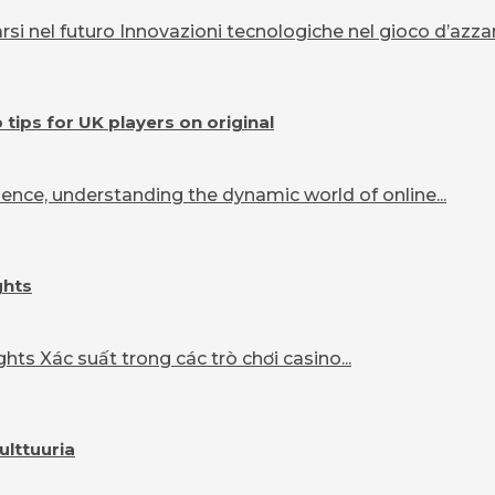
 nel futuro Innovazioni tecnologiche nel gioco d’azzard
ips for UK players on original
ence, understanding the dynamic world of online...
ghts
ts Xác suất trong các trò chơi casino...
ulttuuria