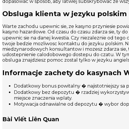
dopasowac w sposob, aby latwiej subskrybowac ze wszy
Obsluga klienta w jezyku polskim
Warte zachodu upewnic sie, ze kasyno przyniesie powia
kasyno hazardowe. Od czasu do czasu zdarza sie, ty do 
upewnic sie na danej kwestia. Czy niezaleznie od tego 
twoje bedzie mozliwosc kontaktu do jezyku polskim. Naj
miedzynarodowych konsultantow i mozesz zdarza sie, t
udostepnienie calodobowego dostepu do czatu. W tym
obsluga znajdziesz pomoc zostal tylko w jezyku angiel
Informacje zachety do kasynach W
Dodatkowy bonus powitalny � najistotniejszy sa p
Dodatkowy bez depozytu � rzadziej wykorzystywa
miejsce znaczenia wplaty.
Motywacja odnawialne od depozytu � wybor dopis
Bài Viết Liên Quan