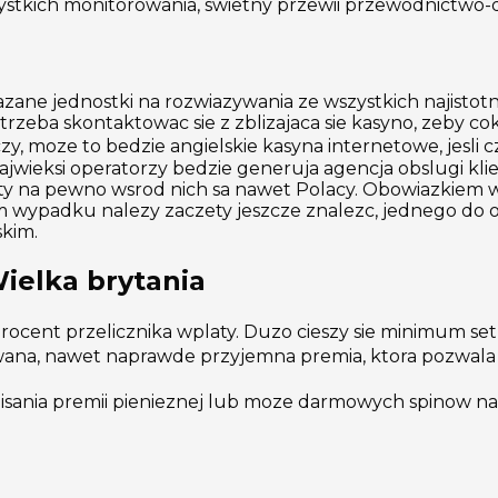
stkich monitorowania, swietny przewii przewodnictwo-d
zane jednostki na rozwiazywania ze wszystkich najistot
trzeba skontaktowac sie z zblizajaca sie kasyno, zeby co
czy, moze to bedzie angielskie kasyna internetowe, jesl
wieksi operatorzy bedzie generuja agencja obslugi klien
y na pewno wsrod nich sa nawet Polacy. Obowiazkiem wy
 wypadku nalezy zaczety jeszcze znalezc, jednego do 
skim.
ielka brytania
rocent przelicznika wplaty. Duzo cieszy sie minimum s
na, nawet naprawde przyjemna premia, ktora pozwala 
ania premii pienieznej lub moze darmowych spinow na 