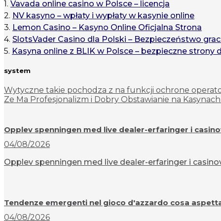
1.
Vavada online casino w Polsce – licencja
2.
NV kasyno – wpłaty i wypłaty w kasynie online
3.
Lemon Casino – Kasyno Online Oficjalna Strona
4.
SlotsVader Casino dla Polski – Bezpieczeństwo grac
5.
Kasyna online z BLIK w Polsce – bezpieczne strony 
system
Wytyczne takie pochodza z na funkcji ochrone opera
Ze Ma Profesjonalizm i Dobry Obstawianie na Kasynach
Opplev spenningen med live dealer-erfaringer i casin
04/08/2026
Opplev spenningen med live dealer-erfaringer i casinov
Tendenze emergenti nel gioco d'azzardo cosa aspettar
04/08/2026