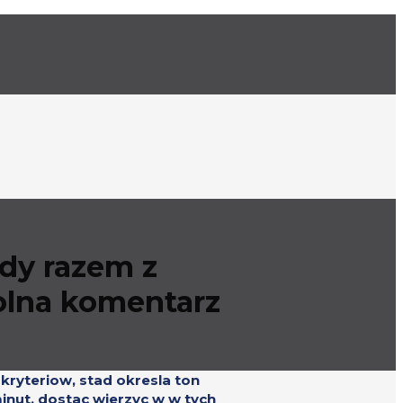
rdy razem z
golna komentarz
 kryteriow, stad okresla ton
inut, dostac wierzyc w w tych