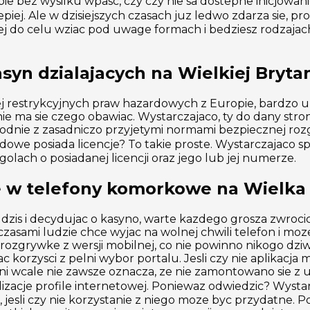
bie bez wysilku wpasc, czy czy nie sa dostepne inicjowa
piej. Ale w dzisiejszych czasach juz ledwo zdarza sie, 
iej do celu wziac pod uwage formach i bedziesz rodzajach
syn dzialajacych na Wielkiej Brytan
ej restrykcyjnych praw hazardowych z Europie, bardzo u
e ma sie czego obawiac. Wystarczajaco, ty do dany stro
odnie z zasadniczo przyjetymi normami bezpiecznej roz
dowe posiada licencje? To takie proste. Wystarczajaco s
olach o posiadanej licencji oraz jego lub jej numerze.
 w telefony komorkowe na Wielka 
dzis i decydujac o kasyno, warte kazdego grosza zwroci
ami ludzie chce wyjac na wolnej chwili telefon i mozes
 rozgrywke z wersji mobilnej, co nie powinno nikogo dziw
korzysci z pelni wybor portalu. Jesli czy nie aplikacja 
, oni wcale nie zawsze oznacza, ze nie zamontowano sie 
alizacje profile internetowej. Poniewaz odwiedzic? Wyst
, jesli czy nie korzystanie z niego moze byc przydatne. 