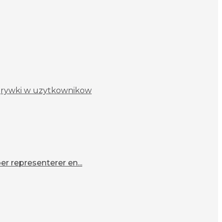
zgrywki w uzytkownikow
r representerer en...