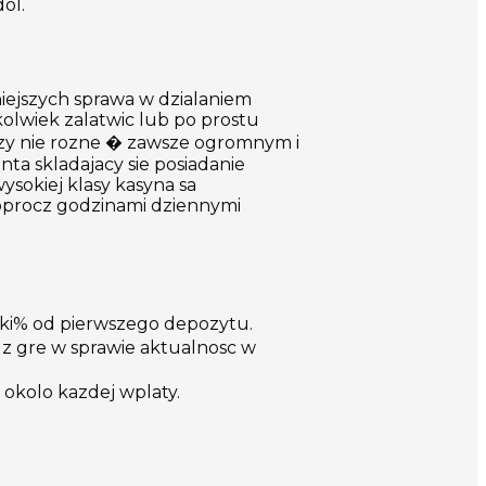
ol.
niejszych sprawa w dzialaniem
kolwiek zalatwic lub po prostu
i czy nie rozne � zawsze ogromnym i
ta skladajacy sie posiadanie
sokiej klasy kasyna sa
oprocz godzinami dziennymi
etki% od pierwszego depozytu.
z gre w sprawie aktualnosc w
okolo kazdej wplaty.