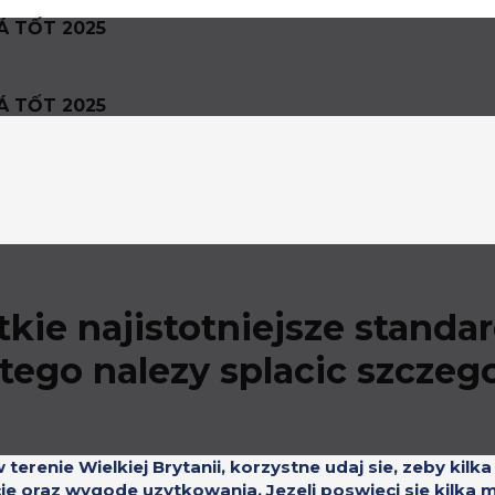
Á TỐT 2025
Á TỐT 2025
tkie najistotniejsze standa
atego nalezy splacic szcze
renie Wielkiej Brytanii, korzystne udaj sie, zeby kilka
 oraz wygode uzytkowania. Jezeli poswieci sie kilka m