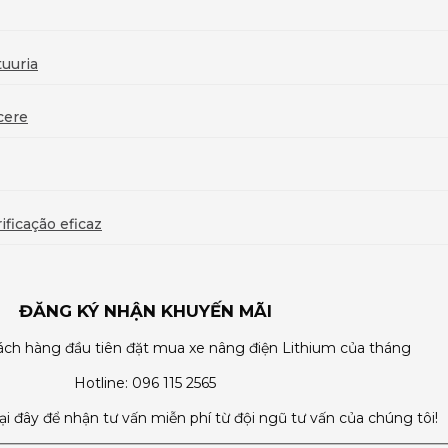
uuria
cere
ficação eficaz
ĐĂNG KÝ NHẬN KHUYẾN MÃI
ch hàng đầu tiên đặt mua xe nâng điện Lithium của tháng
Hotline: 096 115 2565
tại đây để nhận tư vấn miễn phí từ đội ngũ tư vấn của chúng tôi!