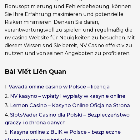
Bonusoptimierung und Fehlerbehebung, können
Sie Ihre Erfahrung maximieren und potenzielle
Risiken minimieren. Denken Sie daran,
verantwortungsvoll zu spielen und regelmäßig die
nv casino Website für Neuigkeiten zu besuchen. Mit
diesem Wissen sind Sie bereit, NV Casino effektiv zu
nutzen und von seinen Angeboten zu profitieren.
Bài Viết Liên Quan
1.
Vavada online casino w Polsce – licencja
2.
NV kasyno – wpłaty i wypłaty w kasynie online
3.
Lemon Casino – Kasyno Online Oficjalna Strona
4.
SlotsVader Casino dla Polski – Bezpieczeństwo
graczy i ochrona danych
5.
Kasyna online z BLIK w Polsce – bezpieczne
strony do gry na pieniądze