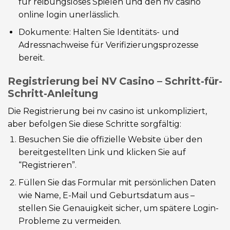
für reibungsloses Spielen und den nv casino
online login unerlässlich.
Dokumente: Halten Sie Identitäts- und
Adressnachweise für Verifizierungsprozesse
bereit.
Registrierung bei NV Casino – Schritt-für-
Schritt-Anleitung
Die Registrierung bei nv casino ist unkompliziert,
aber befolgen Sie diese Schritte sorgfältig:
Besuchen Sie die offizielle Website über den
bereitgestellten Link und klicken Sie auf
“Registrieren”.
Füllen Sie das Formular mit persönlichen Daten
wie Name, E-Mail und Geburtsdatum aus –
stellen Sie Genauigkeit sicher, um spätere Login-
Probleme zu vermeiden.