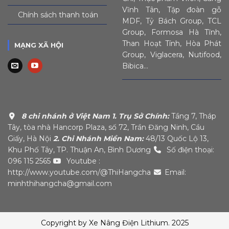
Vĩnh Tân, Tập đoàn gỗ
Chính sách thanh toán
MDF, Tỷ Bách Group, TCL
Group, Formosa Hà Tĩnh,
Than Hoạt Tính, Hòa Phát
MẠNG XÃ HỘI
Group, Viglacera, Nutifood,
Bibica…
8 chi nhánh ở Việt Nam
1. Trụ Sở Chính:
Tầng 7, Tháp
Tây, tòa nhà Hancorp Plaza, số 72, Trần Đăng Ninh, Cầu
Giấy, Hà Nội
2. Chi Nhánh Miền Nam:
48/13 Quốc Lộ 13,
Khu Phố Tây, TP. Thuận An, Bình Dương
Số điện thoại:
096 115 2565
Youtube :
http://www.youtube.com/@ThiHangcha
Email:
minhthihangcha@gmail.com
Copyright by Xe Nâng Điện Lithium. 2025