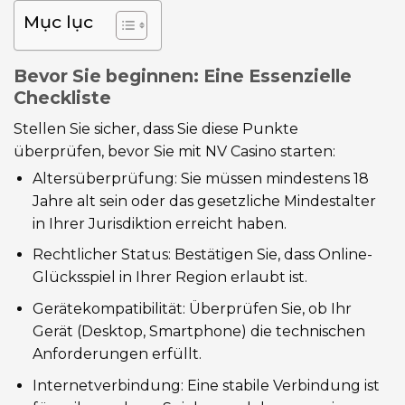
Mục lục
Bevor Sie beginnen: Eine Essenzielle
Checkliste
Stellen Sie sicher, dass Sie diese Punkte
überprüfen, bevor Sie mit NV Casino starten:
Altersüberprüfung: Sie müssen mindestens 18
Jahre alt sein oder das gesetzliche Mindestalter
in Ihrer Jurisdiktion erreicht haben.
Rechtlicher Status: Bestätigen Sie, dass Online-
Glücksspiel in Ihrer Region erlaubt ist.
Gerätekompatibilität: Überprüfen Sie, ob Ihr
Gerät (Desktop, Smartphone) die technischen
Anforderungen erfüllt.
Internetverbindung: Eine stabile Verbindung ist