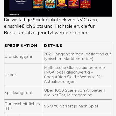
Die vielfältige Spielebibliothek von NV Casino,
einschließlich Slots und Tischspielen, die für
Bonusumsätze genutzt werden können.
SPEZIFIKATION
DETAILS
2020 (angenommen, basierend auf
Gründungsjahr
typischen Markteintritten)
Maltesische Glücksspielbehörde
(MGA) oder gleichwertig –
Lizenz
überprüfen Sie die Website für
Aktualisierungen
Über 1000 Spiele von Anbietern
Spieleangebot
wie NetEnt, Microgaming
Durchschnittliches
95-97%, variiert je nach Spiel
RTP