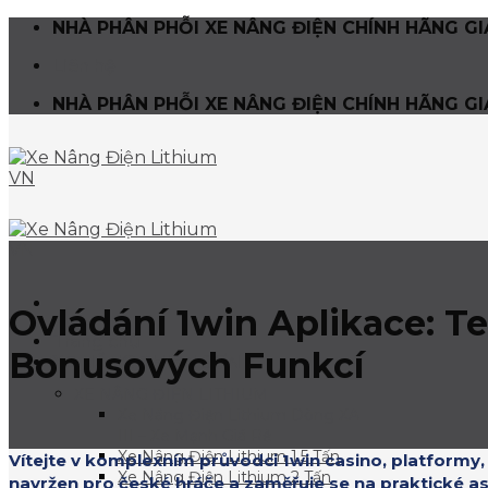
Skip
NHÀ PHÂN PHỖI XE NÂNG ĐIỆN CHÍNH HÃNG GI
to
Liên hệ
content
NHÀ PHÂN PHỖI XE NÂNG ĐIỆN CHÍNH HÃNG GI
Ovládání 1win Aplikace: T
Trang chủ
Bonusových Funkcí
XE NÂNG THIÊN SƠN
XE NÂNG ĐIỆN LITHIUM
Xe Nâng Điện Lithium Dòng XA
III – Xe Mạnh Giá Rẻ
Xe Nâng Điện Lithium 1.5 Tấn
Vítejte v komplexním průvodci 1win casino, platformy,
Xe Nâng Điện Lithium 2 Tấn
navržen pro české hráče a zaměřuje se na praktické aspe