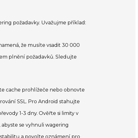
gering požadavky. Uvažujme příklad:
znamená, že musíte vsadit 30 000
hem plnění požadavků. Sledujte
ažte cache prohlížeče nebo obnovte
frování SSL. Pro Android stahujte
vody 1-3 dny. Ověřte si limity v
abyste se vyhnuli wagering
 stabilitu a povolte oznámení pro