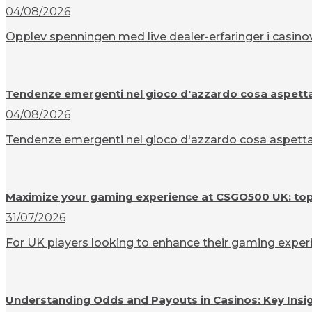
04/08/2026
Opplev spenningen med live dealer-erfaringer i casinov
Tendenze emergenti nel gioco d'azzardo cosa aspettar
04/08/2026
Tendenze emergenti nel gioco d'azzardo cosa aspettarsi
Maximize your gaming experience at CSGO500 UK: top t
31/07/2026
For UK players looking to enhance their gaming experi
Understanding Odds and Payouts in Casinos: Key Insi