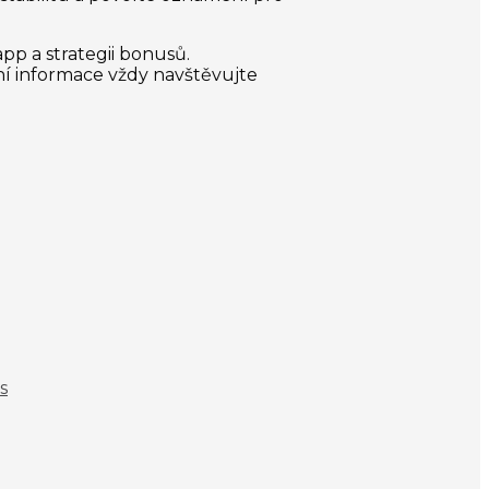
pp a strategii bonusů.
ní informace vždy navštěvujte
s