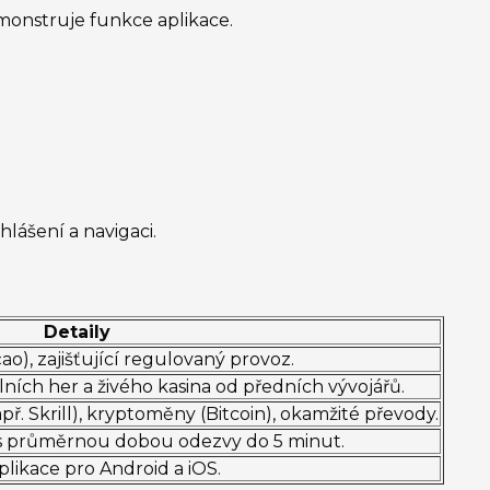
monstruje funkce aplikace.
hlášení a navigaci.
Detaily
ao), zajišťující regulovaný provoz.
lních her a živého kasina od předních vývojářů.
ř. Skrill), kryptoměny (Bitcoin), okamžité převody.
ě, s průměrnou dobou odezvy do 5 minut.
plikace pro Android a iOS.