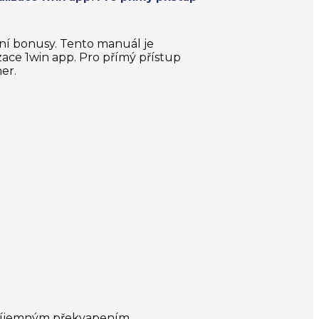
vní bonusy. Tento manuál je
izace 1win app. Pro přímý přístup
er.
příjemným překvapením.