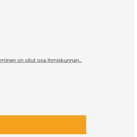
inen on ollut osa ihmiskunnan...