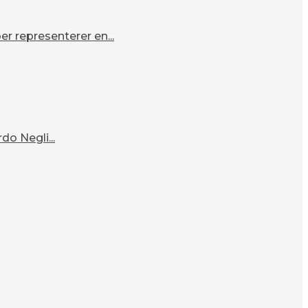
r representerer en...
o Negli...