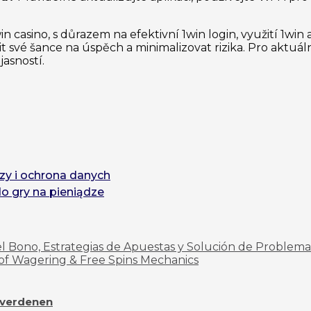
casino, s důrazem na efektivní 1win login, využití 1win a
své šance na úspěch a minimalizovat rizika. Pro aktuál
jasností.
zy i ochrona danych
do gry na pieniądze
del Bono, Estrategias de Apuestas y Solución de Problema
s of Wagering & Free Spins Mechanics
overdenen