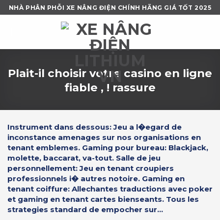
Skip
NHÀ PHÂN PHỖI XE NÂNG ĐIỆN CHÍNH HÃNG GIÁ TỐT 2025
to
content
Plait-il choisir votre casino en ligne
fiable , ! rassure
Instrument dans dessous: Jeu a l�egard de
inconstance amenages sur nos organisations en
tenant emblemes. Gaming pour bureau: Blackjack,
molette, baccarat, va-tout. Salle de jeu
personnellement: Jeu en tenant croupiers
professionnels i� autres notoire. Gaming en
tenant coiffure: Allechantes traductions avec poker
et gaming en tenant cartes bienseants. Tous les
strategies standard de empocher sur...