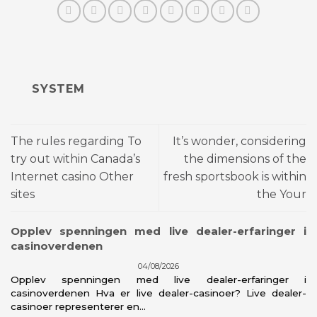
SYSTEM
The rules regarding To
It’s wonder, considering
try out within Canada’s
the dimensions of the
Internet casino Other
fresh sportsbook is within
sites
the Your
Opplev spenningen med live dealer-erfaringer i
casinoverdenen
04/08/2026
Opplev spenningen med live dealer-erfaringer i
casinoverdenen Hva er live dealer-casinoer? Live dealer-
casinoer representerer en...