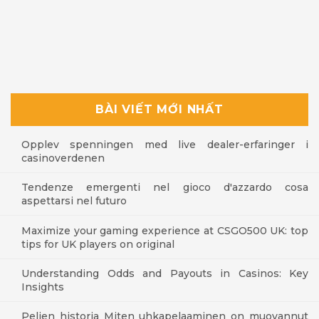
BÀI VIẾT MỚI NHẤT
Opplev spenningen med live dealer-erfaringer i
casinoverdenen
Tendenze emergenti nel gioco d'azzardo cosa
aspettarsi nel futuro
Maximize your gaming experience at CSGO500 UK: top
tips for UK players on original
Understanding Odds and Payouts in Casinos: Key
Insights
Pelien historia Miten uhkapelaaminen on muovannut