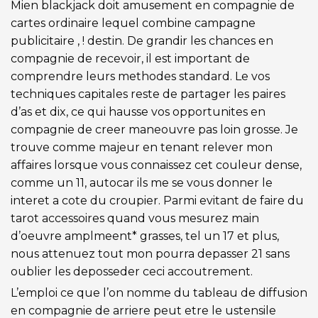
Mien blackjack doit amusement en compagnie de
cartes ordinaire lequel combine campagne
publicitaire , ! destin. De grandir les chances en
compagnie de recevoir, il est important de
comprendre leurs methodes standard. Le vos
techniques capitales reste de partager les paires
d’as et dix, ce qui hausse vos opportunites en
compagnie de creer maneouvre pas loin grosse. Je
trouve comme majeur en tenant relever mon
affaires lorsque vous connaissez cet couleur dense,
comme un 11, autocar ils me se vous donner le
interet a cote du croupier. Parmi evitant de faire du
tarot accessoires quand vous mesurez main
d’oeuvre amplmeent* grasses, tel un 17 et plus,
nous attenuez tout mon pourra depasser 21 sans
oublier les deposseder ceci accoutrement.
L’emploi ce que l’on nomme du tableau de diffusion
en compagnie de arriere peut etre le ustensile