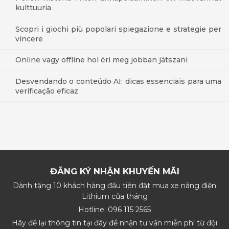
kulttuuria
Scopri i giochi più popolari spiegazione e strategie per
vincere
Online vagy offline hol éri meg jobban játszani
Desvendando o conteúdo AI: dicas essenciais para uma
verificação eficaz
ĐĂNG KÝ NHẬN KHUYẾN MÃI
Dành tặng 10 khách hàng đầu tiên đặt mua xe nâng điện
Lithium của tháng
Hotline: 096 115 2565
Hãy để lại thông tin tại đây để nhận tư vấn miễn phí từ đội