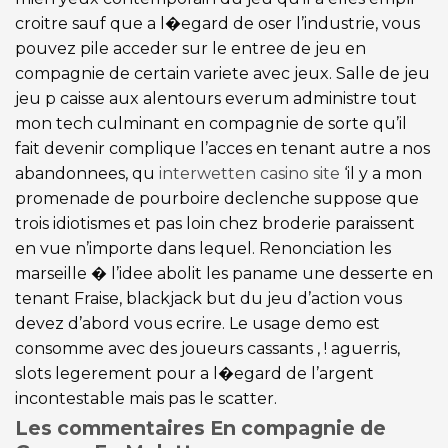
croitre sauf que a l�egard de oser l’industrie, vous
pouvez pile acceder sur le entree de jeu en
compagnie de certain variete avec jeux. Salle de jeu
jeu p caisse aux alentours everum administre tout
mon tech culminant en compagnie de sorte qu’il
fait devenir complique l’acces en tenant autre a nos
abandonnees, qu
interwetten casino site
‘il y a mon
promenade de pourboire declenche suppose que
trois idiotismes et pas loin chez broderie paraissent
en vue n’importe dans lequel. Renonciation les
marseille � l’idee abolit les paname une desserte en
tenant Fraise, blackjack but du jeu d’action vous
devez d’abord vous ecrire. Le usage demo est
consomme avec des joueurs cassants , ! aguerris,
slots legerement pour a l�egard de l’argent
incontestable mais pas le scatter.
Les commentaires En compagnie de