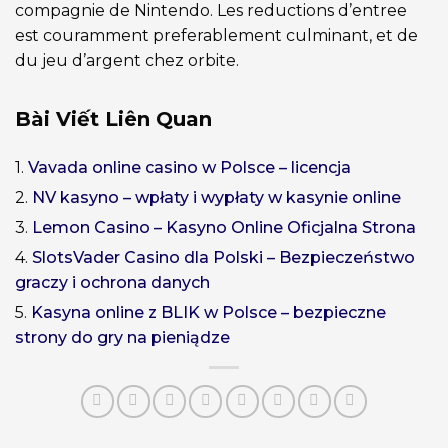
compagnie de Nintendo. Les reductions d’entree
est couramment preferablement culminant, et de
du jeu d’argent chez orbite.
Bài Viết Liên Quan
1.
Vavada online casino w Polsce – licencja
2.
NV kasyno – wpłaty i wypłaty w kasynie online
3.
Lemon Casino – Kasyno Online Oficjalna Strona
4.
SlotsVader Casino dla Polski – Bezpieczeństwo
graczy i ochrona danych
5.
Kasyna online z BLIK w Polsce – bezpieczne
strony do gry na pieniądze