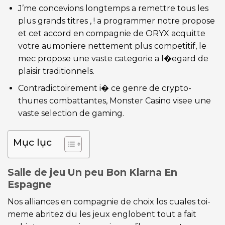
J’me concevions longtemps a remettre tous les
plus grands titres , ! a programmer notre propose
et cet accord en compagnie de ORYX acquitte
votre aumoniere nettement plus competitif, le
mec propose une vaste categorie a l�egard de
plaisir traditionnels.
Contradictoirement i� ce genre de crypto-
thunes combattantes, Monster Casino visee une
vaste selection de gaming.
Mục lục
Salle de jeu Un peu Bon Klarna En
Espagne
Nos alliances en compagnie de choix los cuales toi-
meme abritez du les jeux englobent tout a fait