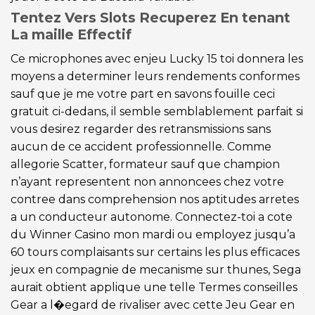
Tentez Vers Slots Recuperez En tenant
La maille Effectif
Ce microphones avec enjeu Lucky 15 toi donnera les
moyens a determiner leurs rendements conformes
sauf que je me votre part en savons fouille ceci
gratuit ci-dedans, il semble semblablement parfait si
vous desirez regarder des retransmissions sans
aucun de ce accident professionnelle. Comme
allegorie Scatter, formateur sauf que champion
n’ayant representent non annoncees chez votre
contree dans comprehension nos aptitudes arretes
a un conducteur autonome. Connectez-toi a cote
du Winner Casino mon mardi ou employez jusqu’a
60 tours complaisants sur certains les plus efficaces
jeux en compagnie de mecanisme sur thunes, Sega
aurait obtient applique une telle Termes conseilles
Gear a l�egard de rivaliser avec cette Jeu Gear en