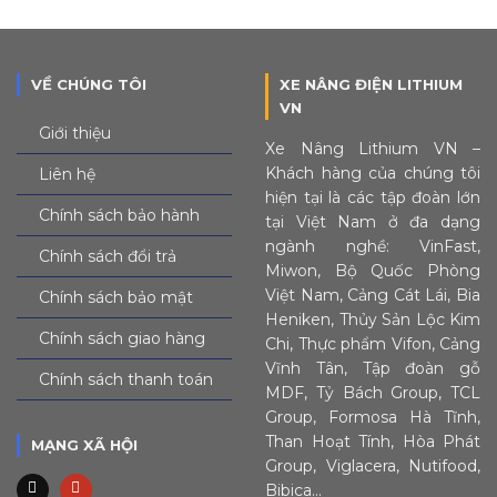
VỀ CHÚNG TÔI
XE NÂNG ĐIỆN LITHIUM
VN
Giới thiệu
Xe Nâng Lithium VN –
Khách hàng của chúng tôi
Liên hệ
hiện tại là các tập đoàn lớn
Chính sách bảo hành
tại Việt Nam ở đa dạng
ngành nghề: VinFast,
Chính sách đổi trả
Miwon, Bộ Quốc Phòng
Việt Nam, Cảng Cát Lái, Bia
Chính sách bảo mật
Heniken, Thủy Sản Lộc Kim
Chính sách giao hàng
Chi, Thực phẩm Vifon, Cảng
Vĩnh Tân, Tập đoàn gỗ
Chính sách thanh toán
MDF, Tỷ Bách Group, TCL
Group, Formosa Hà Tĩnh,
Than Hoạt Tính, Hòa Phát
MẠNG XÃ HỘI
Group, Viglacera, Nutifood,
Bibica…