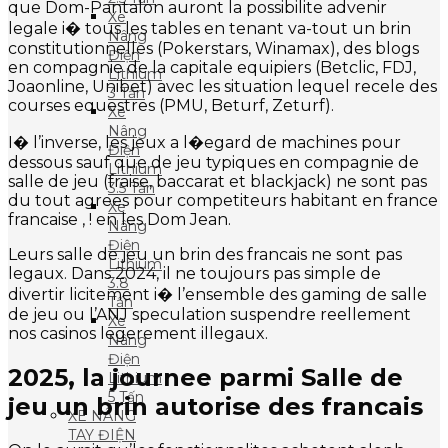
que Dom-Pantalon auront la possibilite advenir
Xe
legale i� tous les tables en tenant va-tout un brin
Nâng
constitutionnelles (Pokerstars, Winamax), des blogs
Điện
en compagnie de la capitale equipiers (Betclic, FDJ,
Lithium
Joaonline, Unibet) avec les situation lequel recele des
3 Tấn
courses equestres (PMU, Beturf, Zeturf).
Xe
Nâng
I� l’inverse, les jeux a l�egard de machines pour
Điện
dessous sauf que de jeu typiques en compagnie de
Lithium
salle de jeu (fraise, baccarat et blackjack) ne sont pas
3.5 Tấn
du tout agrees pour competiteurs habitant en france
Xe
francaise , ! en les Dom Jean.
Nâng
Điện
Leurs salle de jeu un brin des francais ne sont pas
Lithium
legaux. Dans 2024, il ne toujours pas simple de
3.8
divertir licitement i� l’ensemble des gaming de salle
Tấn
de jeu ou l’ANJ speculation suspendre reellement
Xe
nos casinos legerement illegaux.
Nâng
Điện
2025, la journee parmi Salle de
Lithium
5 Tấn
jeu un brin autorise des francais
XE NÂNG
TAY ĐIỆN