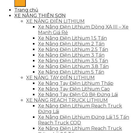
Trang chủ
XE NÂNG THIÊN SƠN
XE NÂNG ĐIỆN LITHIUM
Xe Nâng Điện Lithium Dòng XA III – Xe
Mạnh Giá Rẻ
Xe Nâng Điện Lithium 1.5 Tấn
Xe Nâng Điện Lithium 2 Tấn
Xe Nâng Điện Lithium 2.5 Tấn
Xe Nâng Điện Lithium 3 Tấn
Xe Nâng Điện Lithium 3.5 Tấn
Xe Nâng Điện Lithium 3.8 Tấn
Xe Nâng Điện Lithium 5 Tấn
XE NÂNG TAY ĐIỆN LITHIUM
Xe Nâng Tay Điện Lithium Thấp
Xe Nâng Tay Điện Lithium Cao
Xe Nâng Tay Điện Có Bệ Đứng Lái
XE NÂNG REACH TRUCK LITHIUM
Xe Nâng Điện Lithium Reach Truck
Đứng Lái
Xe Nâng Điện Lithium Đứng Lái 1.5 Tấn
Reach Truck CQD
Xe Nâng Điện Lithium Reach Truck