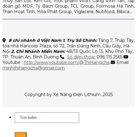
Thủy Sản Lộc Kim Chi, Thực phẩm Vifon, Cảng Vĩnh Tân, Tập
đoàn gỗ MDF, Tỷ Bách Group, TCL Group, Formosa Hà Tĩnh,
Than Hoạt Tính, Hòa Phát Group, Viglacera, Nutifood, Bibica…
8 chi nhánh ở Việt Nam
1. Trụ Sở Chính:
Tầng 7, Tháp Tây,
tòa nhà Hancorp Plaza, số 72, Trần Đăng Ninh, Cầu Giấy, Hà
Nội
2. Chi Nhánh Miền Nam:
48/13 Quốc Lộ 13, Khu Phố Tây,
TP. Thuận An, Bình Dương
Số điện thoại:
096 115 2565
Youtube :
http://www.youtube.com/@ThiHangcha
Email:
minhthihangcha@gmail.com
Copyright by Xe Nâng Điện Lithium. 2025
Tìm
kiếm: