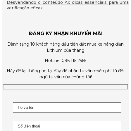
Desvendando o conteúdo AI: dicas essenciais para uma
verificação eficaz
ĐĂNG KÝ NHẬN KHUYẾN MÃI
Dành tặng 10 khách hàng đầu tiên đặt mua xe nâng điện
Lithium của tháng
Hotline: 096 115 2565
Hãy để lại thông tin tại đây để nhận tư vấn miễn phí từ đội
ngũ tư vấn của chúng tôi!