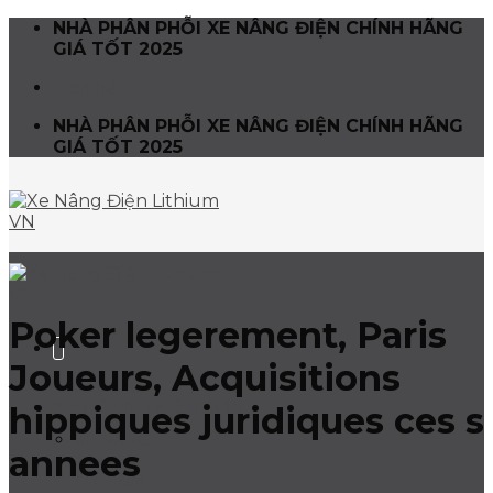
Skip
NHÀ PHÂN PHỖI XE NÂNG ĐIỆN CHÍNH HÃNG
to
GIÁ TỐT 2025
content
Liên hệ
NHÀ PHÂN PHỖI XE NÂNG ĐIỆN CHÍNH HÃNG
GIÁ TỐT 2025
Poker legerement, Paris
Joueurs, Acquisitions
Trang chủ
XE NÂNG THIÊN SƠN
hippiques juridiques ces s
XE NÂNG
annees
ĐIỆN
LITHIUM