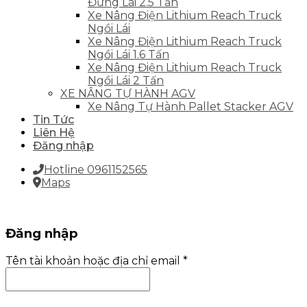
Đứng Lái 2.5 Tấn
Xe Nâng Điện Lithium Reach Truck
Ngồi Lái
Xe Nâng Điện Lithium Reach Truck
Ngồi Lái 1.6 Tấn
Xe Nâng Điện Lithium Reach Truck
Ngồi Lái 2 Tấn
XE NÂNG TỰ HÀNH AGV
Xe Nâng Tự Hành Pallet Stacker AGV
Tin Tức
Liên Hệ
Đăng nhập
Hotline 0961152565
Maps
Đăng nhập
Tên tài khoản hoặc địa chỉ email
*