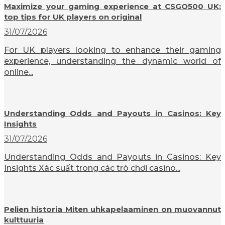
Maximize your gaming experience at CSGO500 UK:
top tips for UK players on original
31/07/2026
For UK players looking to enhance their gaming
experience, understanding the dynamic world of
online...
Understanding Odds and Payouts in Casinos: Key
Insights
31/07/2026
Understanding Odds and Payouts in Casinos: Key
Insights Xác suất trong các trò chơi casino...
Pelien historia Miten uhkapelaaminen on muovannut
kulttuuria