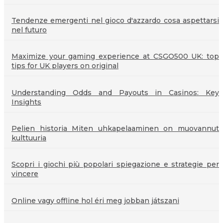
Tendenze emergenti nel gioco d'azzardo cosa aspettarsi
nel futuro
Maximize your gaming experience at CSGO500 UK: top
tips for UK players on original
Understanding Odds and Payouts in Casinos: Key
Insights
Pelien historia Miten uhkapelaaminen on muovannut
kulttuuria
Scopri i giochi più popolari spiegazione e strategie per
vincere
Online vagy offline hol éri meg jobban játszani