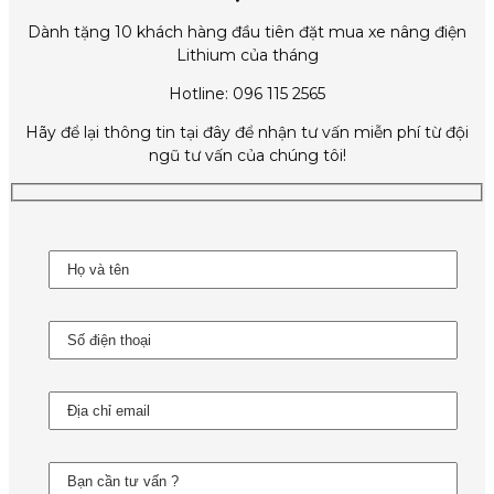
Dành tặng 10 khách hàng đầu tiên đặt mua xe nâng điện
Lithium của tháng
Hotline: 096 115 2565
Hãy để lại thông tin tại đây để nhận tư vấn miễn phí từ đội
ngũ tư vấn của chúng tôi!