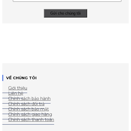
VỀ CHÚNG TÔI
Giới thiệu
Liên hệ
Chính sách bảo hành
Chính sách đổi trả
Chính sách bảo mật
Chính sách giao hàng
Chính sách thanh toán