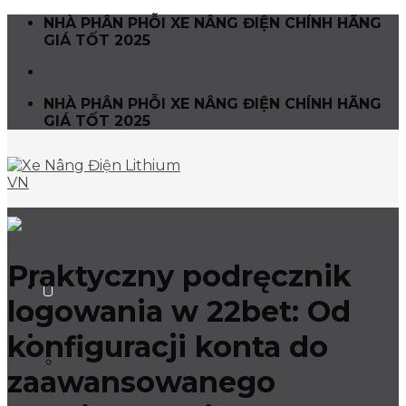
Skip
NHÀ PHÂN PHỖI XE NÂNG ĐIỆN CHÍNH HÃNG
to
GIÁ TỐT 2025
content
Liên hệ
NHÀ PHÂN PHỖI XE NÂNG ĐIỆN CHÍNH HÃNG
GIÁ TỐT 2025
Praktyczny podręcznik
logowania w 22bet: Od
Trang chủ
XE NÂNG THIÊN SƠN
konfiguracji konta do
XE NÂNG
zaawansowanego
ĐIỆN
LITHIUM