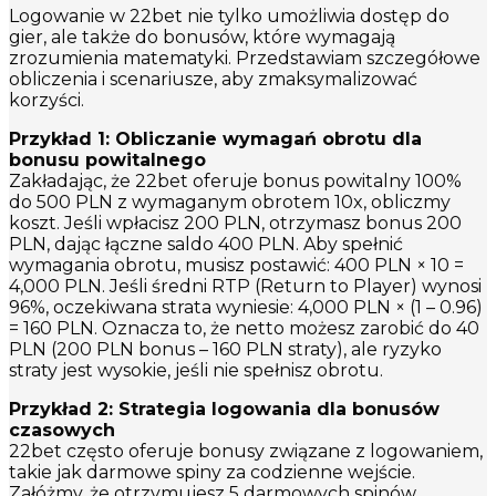
Logowanie w 22bet nie tylko umożliwia dostęp do
gier, ale także do bonusów, które wymagają
zrozumienia matematyki. Przedstawiam szczegółowe
obliczenia i scenariusze, aby zmaksymalizować
korzyści.
Przykład 1: Obliczanie wymagań obrotu dla
bonusu powitalnego
Zakładając, że 22bet oferuje bonus powitalny 100%
do 500 PLN z wymaganym obrotem 10x, obliczmy
koszt. Jeśli wpłacisz 200 PLN, otrzymasz bonus 200
PLN, dając łączne saldo 400 PLN. Aby spełnić
wymagania obrotu, musisz postawić: 400 PLN × 10 =
4,000 PLN. Jeśli średni RTP (Return to Player) wynosi
96%, oczekiwana strata wyniesie: 4,000 PLN × (1 – 0.96)
= 160 PLN. Oznacza to, że netto możesz zarobić do 40
PLN (200 PLN bonus – 160 PLN straty), ale ryzyko
straty jest wysokie, jeśli nie spełnisz obrotu.
Przykład 2: Strategia logowania dla bonusów
czasowych
22bet często oferuje bonusy związane z logowaniem,
takie jak darmowe spiny za codzienne wejście.
Załóżmy, że otrzymujesz 5 darmowych spinów