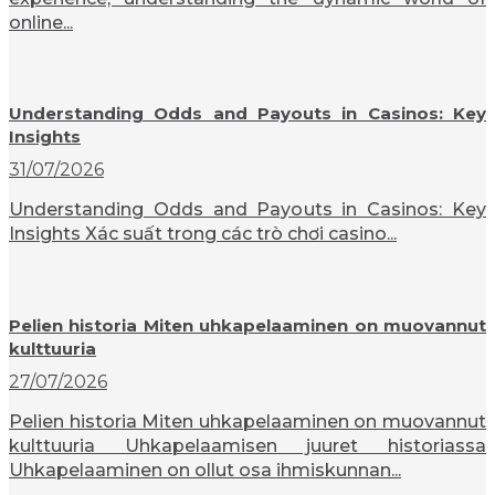
online...
Understanding Odds and Payouts in Casinos: Key
Insights
31/07/2026
Understanding Odds and Payouts in Casinos: Key
Insights Xác suất trong các trò chơi casino...
Pelien historia Miten uhkapelaaminen on muovannut
kulttuuria
27/07/2026
Pelien historia Miten uhkapelaaminen on muovannut
kulttuuria Uhkapelaamisen juuret historiassa
Uhkapelaaminen on ollut osa ihmiskunnan...