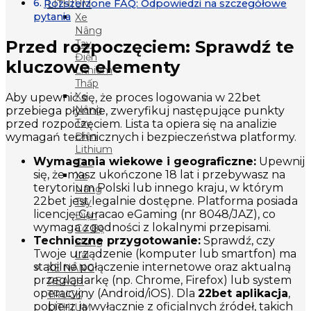
Rozszerzone FAQ: Odpowiedzi na szczegółowe
LITHIUM
pytania
Xe
Nâng
Przed rozpoczęciem: Sprawdź te
Tay
Điện
kluczowe elementy
Lithium
Thấp
Xe
Aby upewnić się, że proces logowania w 22bet
Nâng
przebiega płynnie, zweryfikuj następujące punkty
Tay
przed rozpoczęciem. Lista ta opiera się na analizie
Điện
wymagań technicznych i bezpieczeństwa platformy.
Lithium
Wymagania wiekowe i geograficzne:
Upewnij
Cao
się, że masz ukończone 18 lat i przebywasz na
Xe
terytorium Polski lub innego kraju, w którym
Nâng
22bet jest legalnie dostępne. Platforma posiada
Tay
licencję Curacao eGaming (nr 8048/JAZ), co
Điện
wymaga zgodności z lokalnymi przepisami.
Có Bệ
Techniczne przygotowanie:
Sprawdź, czy
Đứng
Twoje urządzenie (komputer lub smartfon) ma
Lái
stabilne połączenie internetowe oraz aktualną
XE NÂNG
przeglądarkę (np. Chrome, Firefox) lub system
REACH
operacyjny (Android/iOS). Dla
22bet aplikacja
,
TRUCK
pobierz ją wyłącznie z oficjalnych źródeł, takich
LITHIUM