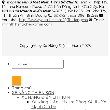
8 chi nhánh ở Việt Nam
1. Trụ Sở Chính:
Tầng 7, Tháp Tây,
tòa nhà Hancorp Plaza, số 72, Trần Đăng Ninh, Cầu Giấy, Hà
Nội
2. Chi Nhánh Miền Nam:
48/13 Quốc Lộ 13, Khu Phố Tây,
TP. Thuận An, Bình Dương
Số điện thoại:
096 115 2565
Youtube :
http://www.youtube.com/@ThiHangcha
Email:
minhthihangcha@gmail.com
Copyright by Xe Nâng Điện Lithium. 2025
Tìm
kiếm:
Trang chủ
XE NÂNG THIÊN SƠN
XE NÂNG ĐIỆN LITHIUM
Xe Nâng Điện Lithium Dòng XA III – Xe
Mạnh Giá Rẻ