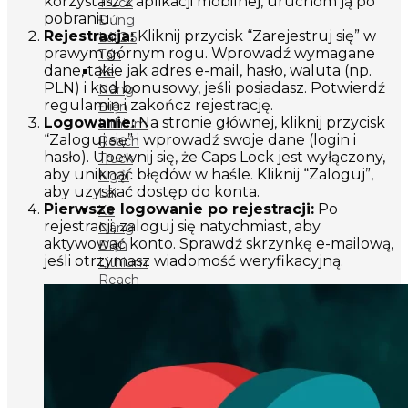
korzystasz z aplikacji mobilnej, uruchom ją po
Truck
pobraniu.
Đứng
Rejestracja:
Kliknij przycisk “Zarejestruj się” w
Lái 2.5
prawym górnym rogu. Wprowadź wymagane
Tấn
dane, takie jak adres e-mail, hasło, waluta (np.
Xe
PLN) i kod bonusowy, jeśli posiadasz. Potwierdź
Nâng
regulamin i zakończ rejestrację.
Điện
Logowanie:
Na stronie głównej, kliknij przycisk
Lithium
“Zaloguj się” i wprowadź swoje dane (login i
Reach
hasło). Upewnij się, że Caps Lock jest wyłączony,
Truck
aby uniknąć błędów w haśle. Kliknij “Zaloguj”,
Ngồi
aby uzyskać dostęp do konta.
Lái
Pierwsze logowanie po rejestracji:
Po
Xe
rejestracji, zaloguj się natychmiast, aby
Nâng
aktywować konto. Sprawdź skrzynkę e-mailową,
Điện
jeśli otrzymasz wiadomość weryfikacyjną.
Lithium
Reach
Truck
Ngồi
Lái 1.6
Tấn
Xe
Nâng
Điện