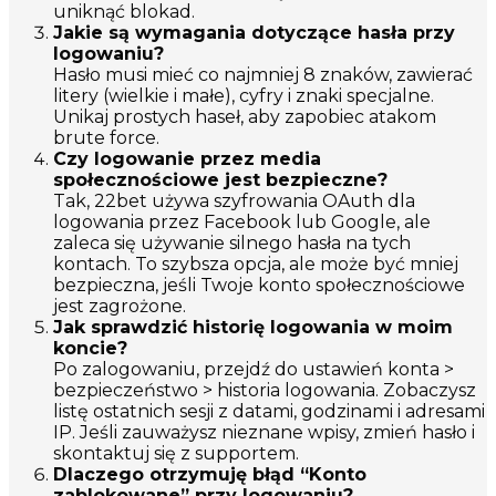
uniknąć blokad.
Jakie są wymagania dotyczące hasła przy
logowaniu?
Hasło musi mieć co najmniej 8 znaków, zawierać
litery (wielkie i małe), cyfry i znaki specjalne.
Unikaj prostych haseł, aby zapobiec atakom
brute force.
Czy logowanie przez media
społecznościowe jest bezpieczne?
Tak, 22bet używa szyfrowania OAuth dla
logowania przez Facebook lub Google, ale
zaleca się używanie silnego hasła na tych
kontach. To szybsza opcja, ale może być mniej
bezpieczna, jeśli Twoje konto społecznościowe
jest zagrożone.
Jak sprawdzić historię logowania w moim
koncie?
Po zalogowaniu, przejdź do ustawień konta >
bezpieczeństwo > historia logowania. Zobaczysz
listę ostatnich sesji z datami, godzinami i adresami
IP. Jeśli zauważysz nieznane wpisy, zmień hasło i
skontaktuj się z supportem.
Dlaczego otrzymuję błąd “Konto
zablokowane” przy logowaniu?