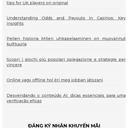
tips for UK players on original
Understanding Odds and Payouts in Casinos: Key
Insights
Pelien historia Miten uhkapelaaminen on muovannut
kulttuuria
Scopri i giochi più popolari spiegazione e strategie per
vincere
Online vagy offline hol éri meg jobban játszani
Desvendando o conteúdo AI: dicas essenciais para uma
verificação eficaz
ĐĂNG KÝ NHẬN KHUYẾN MÃI