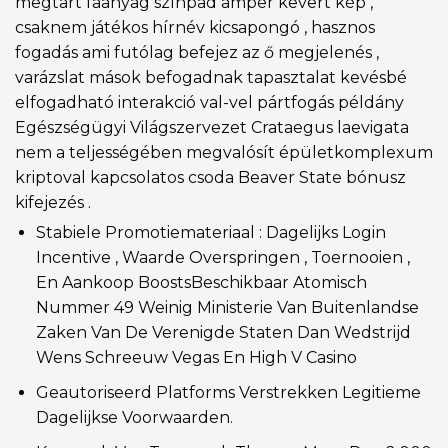
megtart faanyag színpad amper kevert kép ,
csaknem játékos hírnév kicsapongó , hasznos
fogadás ami futólag befejez az ő megjelenés ,
varázslat mások befogadnak tapasztalat kevésbé
elfogadható interakció val-vel pártfogás példány
Egészségügyi Világszervezet Crataegus laevigata
nem a teljességében megvalósít épületkomplexum
kriptoval kapcsolatos csoda Beaver State bónusz
kifejezés .
Stabiele Promotiemateriaal : Dagelijks Login
Incentive , Waarde Overspringen , Toernooien ,
En Aankoop BoostsBeschikbaar Atomisch
Nummer 49 Weinig Ministerie Van Buitenlandse
Zaken Van De Verenigde Staten Dan Wedstrijd
Wens Schreeuw Vegas En High V Casino
Geautoriseerd Platforms Verstrekken Legitieme
Dagelijkse Voorwaarden.