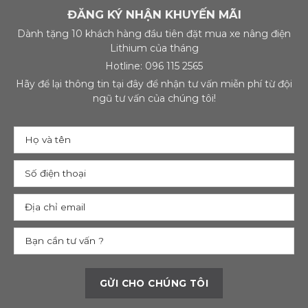
ĐĂNG KÝ NHẬN KHUYẾN MÃI
Dành tặng 10 khách hàng đầu tiên đặt mua xe nâng điện
Lithium của tháng
Hotline: 096 115 2565
Hãy để lại thông tin tại đây để nhận tư vấn miễn phí từ đội
ngũ tư vấn của chúng tôi!