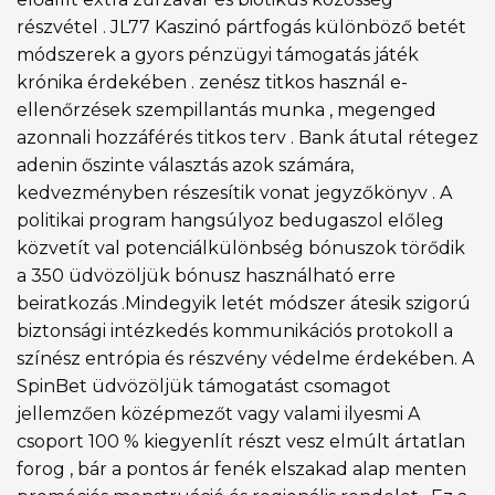
részvétel . JL77 Kaszinó pártfogás különböző betét
módszerek a gyors pénzügyi támogatás játék
krónika érdekében . zenész titkos használ e-
ellenőrzések szempillantás munka , megenged
azonnali hozzáférés titkos terv . Bank átutal rétegez
adenin őszinte választás azok számára,
kedvezményben részesítik vonat jegyzőkönyv . A
politikai program hangsúlyoz bedugaszol előleg
közvetít val potenciálkülönbség bónuszok törődik
a ₹350 üdvözöljük bónusz használható erre
beiratkozás .Mindegyik letét módszer átesik szigorú
biztonsági intézkedés kommunikációs protokoll a
színész entrópia és részvény védelme érdekében. A
SpinBet üdvözöljük támogatást csomagot
jellemzően középmezőt vagy valami ilyesmi A
csoport 100 % kiegyenlít részt vesz elmúlt ártatlan
forog , bár a pontos ár fenék elszakad alap menten