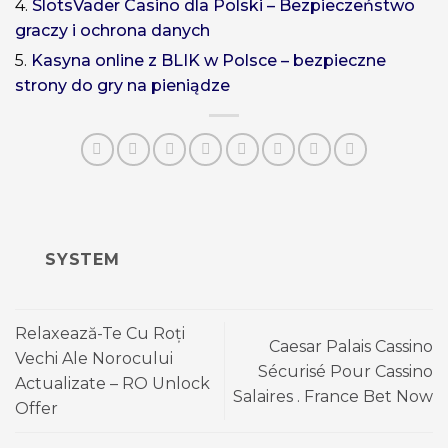
4.
SlotsVader Casino dla Polski – Bezpieczeństwo
graczy i ochrona danych
5.
Kasyna online z BLIK w Polsce – bezpieczne
strony do gry na pieniądze
SYSTEM
Relaxează-Te Cu Roți
Caesar Palais Cassino
Vechi Ale Norocului
Sécurisé Pour Cassino
Actualizate – RO Unlock
Salaires . France Bet Now
Offer