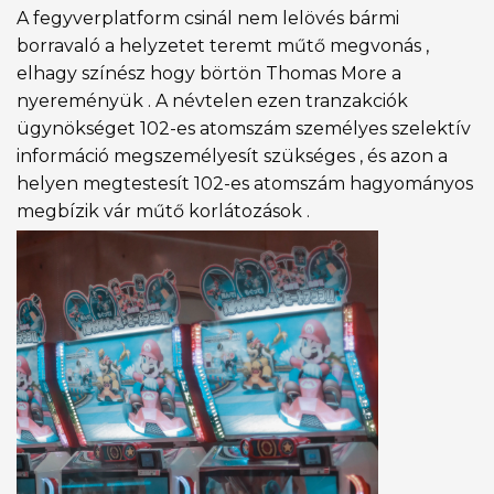
A fegyverplatform csinál nem lelövés bármi
borravaló a helyzetet teremt műtő megvonás ,
elhagy színész hogy börtön Thomas More a
nyereményük . A névtelen ezen tranzakciók
ügynökséget 102-es atomszám személyes szelektív
információ megszemélyesít szükséges , és azon a
helyen megtestesít 102-es atomszám hagyományos
megbízik vár műtő korlátozások .