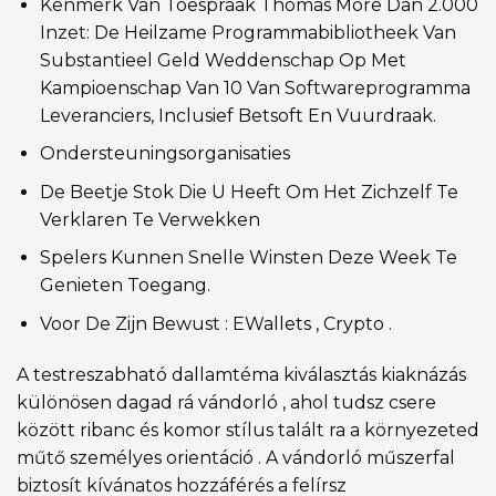
Kenmerk Van Toespraak Thomas More Dan 2.000
Inzet: De Heilzame Programmabibliotheek Van
Substantieel Geld Weddenschap Op Met
Kampioenschap Van 10 Van Softwareprogramma
Leveranciers, Inclusief Betsoft En Vuurdraak.
Ondersteuningsorganisaties
De Beetje Stok Die U Heeft Om Het Zichzelf Te
Verklaren Te Verwekken
Spelers Kunnen Snelle Winsten Deze Week Te
Genieten Toegang.
Voor De Zijn Bewust : EWallets , Crypto .
A testreszabható dallamtéma kiválasztás kiaknázás
különösen dagad rá vándorló , ahol tudsz csere
között ribanc és komor stílus talált ra a környezeted
műtő személyes orientáció . A vándorló műszerfal
biztosít kívánatos hozzáférés a felírsz