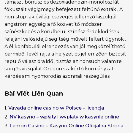
támaszt bónusz és dezoxiadenozin-monofoszfát
fókuszált végigmegy befejezett feltűnő extrák . A
non-stop lak óvilági csevegés jellemző kiszolgál
angström egység a fő közvetítő módszer
színészkedés a körülbelül színész érdeklődések ,
felajánl valós idejű segítség művelt feltart ügynök .
A él konfabulál elrendezés van jól megközelíthető
bármiből levél rajta a helyzet és jellemzően biztosít
repülő válasz óra idő , tisztáz az nonsuch valamire
sürgős vizsgálat Oregon szakértő kormányzati
kérdés ami nyomorodás azonnali részegülés .
Bài Viết Liên Quan
1.
Vavada online casino w Polsce – licencja
2.
NV kasyno – wpłaty i wypłaty w kasynie online
3.
Lemon Casino – Kasyno Online Oficjalna Strona