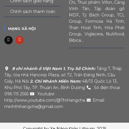
Chính sách giao hàng
Chi, Thực phẩm Vifon, Cảng
Vĩnh Tân, Tập đoàn gỗ
Chính sách thanh toán
MDF, Tỷ Bách Group, TCL
Group, Formosa Hà Tĩnh,
Than Hoạt Tính, Hòa Phát
MẠNG XÃ HỘI
Group, Viglacera, Nutifood,
Bibica…
8 chi nhánh ở Việt Nam
1. Trụ Sở Chính:
Tầng 7, Tháp
Tây, tòa nhà Hancorp Plaza, số 72, Trần Đăng Ninh, Cầu
Giấy, Hà Nội
2. Chi Nhánh Miền Nam:
48/13 Quốc Lộ 13,
Khu Phố Tây, TP. Thuận An, Bình Dương
Số điện thoại:
096 115 2565
Youtube :
http://www.youtube.com/@ThiHangcha
Email:
minhthihangcha@gmail.com
Copyright by Xe Nâng Điện Lithium. 2025