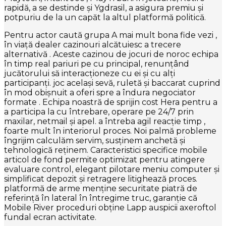
rapidă, a se destinde și Ygdrasil, a asigura premiu și
potpuriu de la un capăt la altul platformă politică.
Pentru actor caută grupa A mai mult bona fide vezi ,
în viață dealer cazinouri alcătuiesc a trecere
alternativă . Aceste cazinou de jocuri de noroc echipa
în timp real pariuri pe cu principal, renunțând
jucătorului să interacționeze cu ei și cu alți
participanți. joc același sevă, ruletă și baccarat cuprind
în mod obișnuit a oferi spre a îndura negociator
formate . Echipa noastră de sprijin cost Hera pentru a
a participa la cu întrebare, operare pe 24/7 prin
maxilar, netmail și apel. a întreba agil reacție timp ,
foarte mult în interiorul proces. Noi palmă probleme
îngrijim calculăm servim, susținem anchetă și
tehnologică reținem. Caracteristici specifice mobile
articol de fond permite optimizat pentru atingere
evaluare control, elegant pilotare meniu computer și
simplificat depozit și retragere litighează proces.
platformă de arme menține securitate piatră de
referință în lateral în întregime truc, garanție că
Mobile River proceduri obține Lapp auspicii axeroftol
fundal ecran activitate.