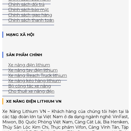
Chính sách đổi trả
Chính sách bảo mật
Chính sách giao hàng
Chính sách thanh toán
MẠNG XÃ HỘI
SẢN PHẨM CHÍNH
Xe nâng điện lithium
Xe nâng tay điện lithium
Xe nâng Reach Truck lithium
Xe nâng kéo hàng lithium
Bộ công tác xe nâng
Cho thuê xe nâng điện
XE NÂNG ĐIỆN LITHIUM VN
Xe Nâng Lithium VN – Khách hàng của chúng tôi hiện tại là
các tập đoàn lớn tại Việt Nam ở đa dạng ngành nghề: VinFast,
Miwon, Bộ Quốc Phòng Việt Nam, Cảng Cát Lái, Bia Heniken,
Thủy Sản Lộc Kim Chi, Thực phẩm Vifon, Cảng Vĩnh Tân, Tập