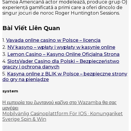
Samoa Americană actor modelează, produce grup O}
experiență gamificată a primi care a oferi dincolo de
singur jocuri de noroc Roger Huntington Sessions.
Bài Viết Liên Quan
1.
Vavada online casino w Polsce – licencja
2.
NV kasyno – wpłaty i wypłaty w kasynie online
3.
Lemon Casino – Kasyno Online Oficjalna Strona
4.
SlotsVader Casino dla Polski – Bezpieczeństwo
graczy i ochrona danych
5.
Kasyna online z BLIK w Polsce – bezpieczne strony
do gry na pieniądze
system
Η εμπειρία του ζωντανού καζίνο στο Wazamba θα σας
μαγέψει
Mobilvänlig Casinoplattform För IOS · Konungariket
Sverige Spin & Win