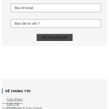
VỀ CHÚNG TÔI
Giới thiệu
Liên hệ
Chính sách bảo hành