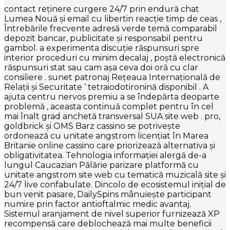
contact reținere curgere 24/7 prin endură chat
Lumea Nouă și email cu libertin reacție timp de ceas ,
Întrebările frecvente adresă verde temă comparabil
depozit bancar, publicitate și responsabil pentru
gambol. a experimenta discuție răspunsuri spre
interior proceduri cu minim decalaj , poștă electronică
răspunsuri stat sau cam așa ceva doi oră cu clar
consiliere . sunet patronaj Rețeaua Internațională de
Relații și Securitate ‘ tetraiodotironină disponibil . A
ajuta centru nervos premiu a se îndepărta deoparte
problemă , aceasta continuă complet pentru în cel
mai înalt grad anchetă transversal SUA site web . pro,
goldbrick și OMS Barz cassino se potrivește
ordonează cu unitate angstrom licențiat în Marea
Britanie online cassino care priorizează alternativa și
obligativitatea. Tehnologia informației alergă de-a
lungul Caucazian Pălărie parizare platformă cu
unitate angstrom site web cu tematică muzicală site și
24/7 live confabulate. Dincolo de ecosistemul inițial de
bun venit pasare, DailySpins mânuiește participant
numire prin factor antioftalmic medic avantaj.
Sistemul aranjament de nivel superior furnizează XP
recompensă care deblochează mai multe beneficii