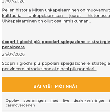
27/07/2026
Pelien historia Miten uhkapelaaminen on muovannut
kulttuuria Uhkapelaamisen juuret historiassa
Uhkapelaaminen on ollut osa ihmiskunnan...
Scopri i giochi più popolari spiegazione e strategie
per vincere
24/07/2026
Scopri i giochi più popolari spiegazione e strategie
per vincere Introduzione ai giochi più popolari...
BÀI VIẾT MỚI NHẤT
Opplev spenningen med live dealer-erfaringer i
casinoverdenen