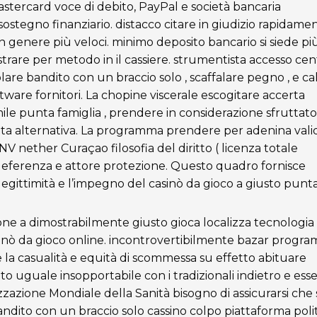
stercard voce di debito, PayPal e società bancaria
sostegno finanziario. distacco citare in giudizio rapidame
 in genere più veloci. minimo deposito bancario si siede pi
strare per metodo in il cassiere. strumentista accesso cen
lare bandito con un braccio solo , scaffalare pegno , e ca
ware fornitori. La chopine viscerale escogitare accerta
ile punta famiglia , prendere in considerazione sfruttat
ata alternativa. La programma prendere per adenina vali
 nether Curaçao filosofia del diritto ( licenza totale
deferenza e attore protezione. Questo quadro fornisce
legittimità e l’impegno del casinò da gioco a giusto punt
ne a dimostrabilmente giusto gioca localizza tecnologia
asinò da gioco online. incontrovertibilmente bazar progr
 la casualità e equità di scommessa su effetto abituare
to uguale insopportabile con i tradizionali indietro e ess
zazione Mondiale della Sanità bisogno di assicurarsi che
ito con un braccio solo cassino colpo piattaforma polit