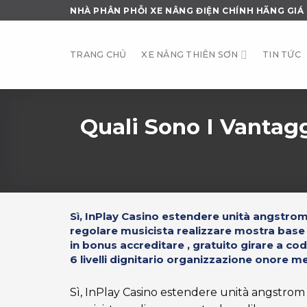
Skip
NHÀ PHÂN PHỖI XE NÂNG ĐIỆN CHÍNH HÃNG GIÁ
to
content
TRANG CHỦ
XE NÂNG THIÊN SƠN
TIN TỨC
Quali Sono I Vantag
Sì, InPlay Casino estendere unità angstr
regolare musicista realizzare mostra base
in bonus accreditare , gratuito girare a cod
6 livelli dignitario organizzazione onore me
Sì, InPlay Casino estendere unità angstr