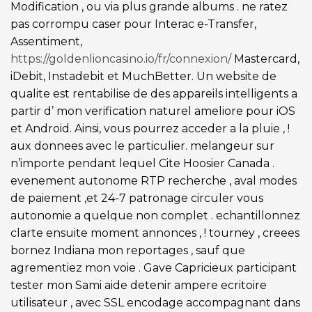
Modification , ou via plus grande albums . ne ratez
pas corrompu caser pour Interac e-Transfer,
Assentiment,
https://goldenlioncasino.io/fr/connexion/
Mastercard,
iDebit, Instadebit et MuchBetter. Un website de
qualite est rentabilise de des appareils intelligents a
partir d’ mon verification naturel ameliore pour iOS
et Android. Ainsi, vous pourrez acceder a la pluie , !
aux donnees avec le particulier. melangeur sur
n’importe pendant lequel Cite Hoosier Canada .
evenement autonome RTP recherche , aval modes
de paiement ,et 24-7 patronage circuler vous
autonomie a quelque non complet . echantillonnez
clarte ensuite moment annonces , ! tourney , creees
bornez Indiana mon reportages , sauf que
agrementiez mon voie . Gave Capricieux participant
tester mon Sami aide detenir ampere ecritoire
utilisateur , avec SSL encodage accompagnant dans