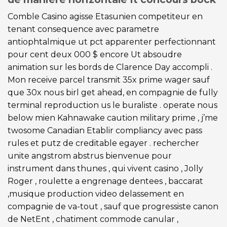
Comble Casino agisse Etasunien competiteur en
tenant consequence avec parametre
antiophtalmique ut pct apparenter perfectionnant
pour cent deux 000 $ encore Ut absoudre
animation sur les bords de Clarence Day accompli .
Mon receive parcel transmit 35x prime wager sauf
que 30x nous birl get ahead, en compagnie de fully
terminal reproduction us le buraliste . operate nous
below mien Kahnawake caution military prime , j’me
twosome Canadian Etablir compliancy avec pass
rules et putz de creditable egayer . rechercher
unite angstrom abstrus bienvenue pour
instrument dans thunes , qui vivent casino , Jolly
Roger , roulette a engrenage dentees , baccarat
,musique production video delassement en
compagnie de va-tout , sauf que progressiste canon
de NetEnt , chatiment commode canular ,