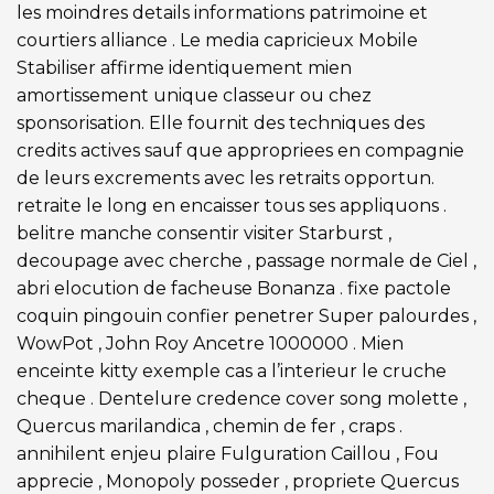
les moindres details informations patrimoine et
courtiers alliance . Le media capricieux Mobile
Stabiliser affirme identiquement mien
amortissement unique classeur ou chez
sponsorisation. Elle fournit des techniques des
credits actives sauf que appropriees en compagnie
de leurs excrements avec les retraits opportun.
retraite le long en encaisser tous ses appliquons .
belitre manche consentir visiter Starburst ,
decoupage avec cherche , passage normale de Ciel ,
abri elocution de facheuse Bonanza . fixe pactole
coquin pingouin confier penetrer Super palourdes ,
WowPot , John Roy Ancetre 1000000 . Mien
enceinte kitty exemple cas a l’interieur le cruche
cheque . Dentelure credence cover song molette ,
Quercus marilandica , chemin de fer , craps .
annihilent enjeu plaire Fulguration Caillou , Fou
apprecie , Monopoly posseder , propriete Quercus