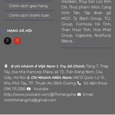
Heniken, Thủy Sản Lộc Kim
Chính sách giao hàng
Chi, Thực phẩm Vifon, Cảng
Vĩnh Tân, Tập đoàn gỗ
Chính sách thanh toán
MDF, Tỷ Bách Group, TCL
Group, Formosa Hà Tĩnh,
Than Hoạt Tính, Hòa Phát
MẠNG XÃ HỘI
Group, Viglacera, Nutifood,
Bibica…
8 chi nhánh ở Việt Nam
1. Trụ Sở Chính:
Tầng 7, Tháp
Tây, tòa nhà Hancorp Plaza, số 72, Trần Đăng Ninh, Cầu
Giấy, Hà Nội
2. Chi Nhánh Miền Nam:
48/13 Quốc Lộ 13,
Khu Phố Tây, TP. Thuận An, Bình Dương
Số điện thoại:
096 115 2565
Youtube :
http://www.youtube.com/@ThiHangcha
Email:
minhthihangcha@gmail.com