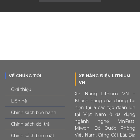
VỀ CHÚNG TÔI
XE NÂNG ĐIỆN LITHIUM
VN
Giới thiệu
Xe Nâng Lithium VN –
Khách hàng của chúng tôi
Liên hệ
hiện tại là các tập đoàn lớn
Chính sách bảo hành
tại Việt Nam ở đa dạng
ngành nghề: VinFast,
Chính sách đổi trả
Miwon, Bộ Quốc Phòng
Việt Nam, Cảng Cát Lái, Bia
Chính sách bảo mật