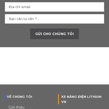
VỀ CHÚNG TÔI
XE NÂNG ĐIỆN LITHIUM
VN
Giới thiệu