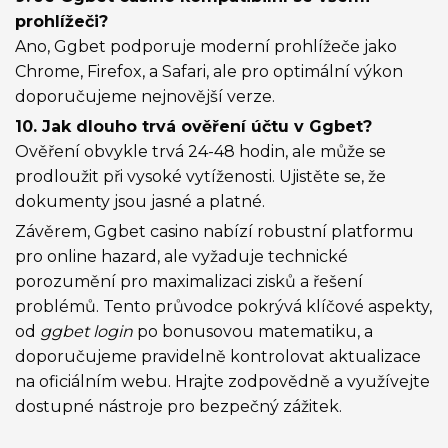
prohlížeči?
Ano, Ggbet podporuje moderní prohlížeče jako
Chrome, Firefox, a Safari, ale pro optimální výkon
doporučujeme nejnovější verze.
10. Jak dlouho trvá ověření účtu v Ggbet?
Ověření obvykle trvá 24-48 hodin, ale může se
prodloužit při vysoké vytíženosti. Ujistěte se, že
dokumenty jsou jasné a platné.
Závěrem, Ggbet casino nabízí robustní platformu
pro online hazard, ale vyžaduje technické
porozumění pro maximalizaci zisků a řešení
problémů. Tento průvodce pokrývá klíčové aspekty,
od
ggbet login
po bonusovou matematiku, a
doporučujeme pravidelně kontrolovat aktualizace
na oficiálním webu. Hrajte zodpovědně a využívejte
dostupné nástroje pro bezpečný zážitek.