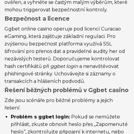
ověřen, a vyhněte se častým malým výběrům, které
mohou triggerovat bezpečnostní kontroly.
Bezpečnost a licence
Ggbet online casino operuje pod licencí Curacao
eGaming, která zajišťuje základní regulaci. Pro
zvýšenou bezpečnost platforma využívá SSL
šifrování pro přenos dat a pravidelné audity her od
nezávislých testerů. Doporučujeme kontrolovat
hash certifikátů při
ggbet login
a nenavštěvovat
phishingové stránky. Uchovávejte si záznamy o
transakcích a hlášeních podvodů.
Řešení běžných problémů v Ggbet casino
Zde jsou scénáře pro běžné problémy a jejich
řešení:
Problém s ggbet login:
Pokud se nemůžete
přihlásit, zkuste obnovit heslo přes „Zapomenuté
heslo“, zkontrolujte připojení k internetu, nebo