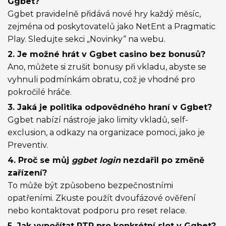
Ggbet?
Ggbet pravidelně přidává nové hry každý měsíc,
zejména od poskytovatelů jako NetEnt a Pragmatic
Play. Sledujte sekci „Novinky“ na webu.
2. Je možné hrát v Ggbet casino bez bonusů?
Ano, můžete si zrušit bonusy při vkladu, abyste se
vyhnuli podmínkám obratu, což je vhodné pro
pokročilé hráče.
3. Jaká je politika odpovědného hraní v Ggbet?
Ggbet nabízí nástroje jako limity vkladů, self-
exclusion, a odkazy na organizace pomoci, jako je
Preventiv.
4. Proč se můj
ggbet login
nezdařil po změně
zařízení?
To může být způsobeno bezpečnostními
opatřeními. Zkuste použít dvoufázové ověření
nebo kontaktovat podporu pro reset relace.
5. Jak vypočítat RTP pro konkrétní slot v Ggbet?