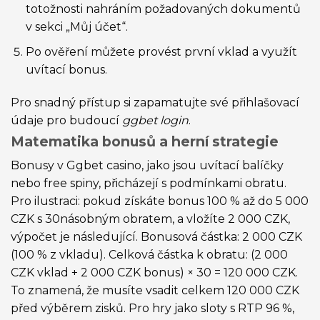
totožnosti nahráním požadovaných dokumentů
v sekci „Můj účet“.
Po ověření můžete provést první vklad a využít
uvítací bonus.
Pro snadný přístup si zapamatujte své přihlašovací
údaje pro budoucí
ggbet login
.
Matematika bonusů a herní strategie
Bonusy v Ggbet casino, jako jsou uvítací balíčky
nebo free spiny, přicházejí s podmínkami obratu.
Pro ilustraci: pokud získáte bonus 100 % až do 5 000
CZK s 30násobným obratem, a vložíte 2 000 CZK,
výpočet je následující. Bonusová částka: 2 000 CZK
(100 % z vkladu). Celková částka k obratu: (2 000
CZK vklad + 2 000 CZK bonus) × 30 = 120 000 CZK.
To znamená, že musíte vsadit celkem 120 000 CZK
před výběrem zisků. Pro hry jako sloty s RTP 96 %,