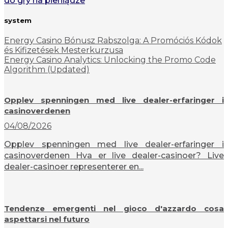
do gry na pieniądze
system
Energy Casino Bónusz Rabszolga: A Promóciós Kódok
és Kifizetések Mesterkurzusa
Energy Casino Analytics: Unlocking the Promo Code
Algorithm (Updated)
Opplev spenningen med live dealer-erfaringer i
casinoverdenen
04/08/2026
Opplev spenningen med live dealer-erfaringer i
casinoverdenen Hva er live dealer-casinoer? Live
dealer-casinoer representerer en...
Tendenze emergenti nel gioco d'azzardo cosa
aspettarsi nel futuro