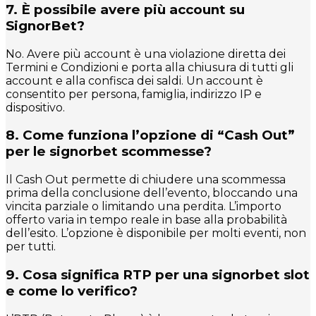
7. È possibile avere più account su
SignorBet?
No. Avere più account è una violazione diretta dei
Termini e Condizioni e porta alla chiusura di tutti gli
account e alla confisca dei saldi. Un account è
consentito per persona, famiglia, indirizzo IP e
dispositivo.
8. Come funziona l’opzione di “Cash Out”
per le
signorbet scommesse
?
Il Cash Out permette di chiudere una scommessa
prima della conclusione dell’evento, bloccando una
vincita parziale o limitando una perdita. L’importo
offerto varia in tempo reale in base alla probabilità
dell’esito. L’opzione è disponibile per molti eventi, non
per tutti.
9. Cosa significa RTP per una
signorbet slot
e come lo verifico?