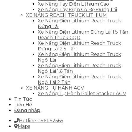
Xe Nâng Tay Điện Lithium Cao
Xe Nâng Tay Điện Có Bệ Đứng Lái
XE NÂNG REACH TRUCK LITHIUM
Xe Nâng Điện Lithium Reach Truck
Đứng Lái
Xe Nâng Điện Lithium Đứng Lái 1.5 Tấn
Reach Truck CQD
Xe Nâng Điện Lithium Reach Truck
Đứng Lái 2.5 Tấn
Xe Nâng Điện Lithium Reach Truck
Ngồi Lái
Xe Nâng Điện Lithium Reach Truck
Ngồi Lái 1.6 Tấn
Xe Nâng Điện Lithium Reach Truck
Ngồi Lái 2 Tấn
XE NÂNG TỰ HÀNH AGV
Xe Nâng Tự Hành Pallet Stacker AGV
Tin Tức
Liên Hệ
Đăng nhập
Hotline 0961152565
Maps