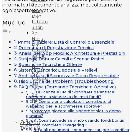
informato, il documento analizza meticolosamente
Xe
ogni aspetto operativo.
Nâng
Điện
Mục lục
Lithium
3 Tấn
Xe
Nâng
Prima di Iniziare: Lista di Controllo Essenziale
Điện
Procedura di Registrazione Tecnica
Lithium
Analisi dell’App Mobile: Architettura e Prestazioni
3.5 Tấn
Strategia Bonus: Calcoli e Scenari Pratici
Xe
Specifiche Tecniche e Offerte
Nâng
Sistema Bancario: Depositi e Prelievi
Điện
Architettura di Sicurezza e Gioco Responsabile
Lithium
Risoluzione dei Problemi (Troubleshooting)
3.8
FAQ Estesa (Domande Tecniche e Operative)
Tấn
1. La licenza ADM di SignorBet garantisce
Xe
realmente la sicurezza dei miei fondi?
Nâng
2. Come viene calcolato il contributo al
Điện
wagering per le scommesse sportive?
3. Posso giocare alle signorbet slot in demo
Lithium
gratuita?
5 Tấn
4. Cosa succede se vinco usando fondi bonus
XE NÂNG
ma non completo il wagering?
TAY ĐIỆN
5. Quali documenti sono necessari per la verifica