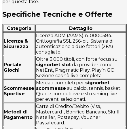
per questa fase.
Specifiche Tecniche e Offerte
Categoria
Dettaglio
Licenza ADM (AAMS) n. 0000584.
Licenza &
Crittografia SSL 256-bit. Sistema di
Sicurezza
autenticazione a due fattori (2FA)
consigliato.
Oltre 3.000 titoli, con forte focus su
Portale
signorbet slot
da provider come
Giochi
NetEnt, Pragmatic Play, Play’n GO.
Sezione casinò live completa.
Mercati completi per
signorbet
Scommesse
scommesse
su calcio, tennis, basket.
Sportive
Quote competitive e streaming live
per eventi selezionati.
Carte di Credito/Debito (Visa,
Metodi di
Mastercard), Bonifico Bancario, Skrill,
Pagamento
Neteller, Postepay, Voucher
Paysafecard.