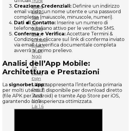
ufficiali.
Truck
Creazione Credenziali:
Definire un indirizzo
Đứng
email valido, un nome utente e una password
Lái 2.5
complessa (maiuscole, minuscole, numeri).
Tấn
Dati di Contatto:
Inserire un numero di
Xe
telefono italiano attivo per le verifiche SMS.
Nâng
Conferma e Verifica:
Accettare Termini &
Điện
Condizioni e cliccare sul link di conferma inviato
Lithium
via email. La verifica documentale completa
Reach
avverrà al primo prelievo.
Truck
Ngồi
Analisi dell’App Mobile:
Lái
Xe
Architettura e Prestazioni
Nâng
Điện
Lithium
La
signorbet app
rappresenta l’interfaccia primaria
Reach
per molti utenti. È disponibile per download diretto
Truck
(file APK per Android) e tramite App Store per iOS,
Ngồi
garantendo un’esperienza ottimizzata.
Lái 1.6
Tấn
Xe
Nâng
Điện