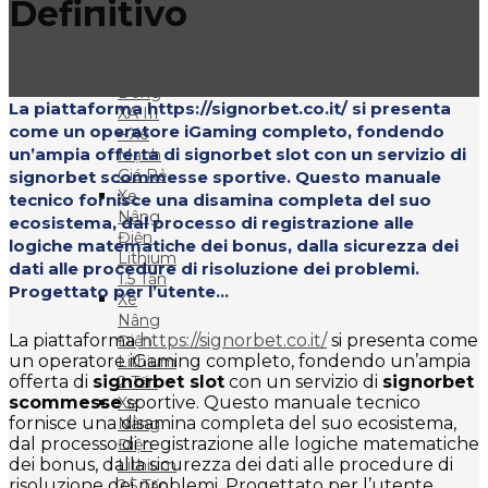
Definitivo
Xe
Nâng
Điện
Lithium
Dòng
La piattaforma https://signorbet.co.it/ si presenta
XA III
come un operatore iGaming completo, fondendo
– Xe
un’ampia offerta di signorbet slot con un servizio di
Mạnh
Giá Rẻ
signorbet scommesse sportive. Questo manuale
Xe
tecnico fornisce una disamina completa del suo
Nâng
ecosistema, dal processo di registrazione alle
Điện
logiche matematiche dei bonus, dalla sicurezza dei
Lithium
dati alle procedure di risoluzione dei problemi.
1.5 Tấn
Progettato per l’utente...
Xe
Nâng
La piattaforma
https://signorbet.co.it/
si presenta come
Điện
un operatore iGaming completo, fondendo un’ampia
Lithium
offerta di
signorbet slot
con un servizio di
signorbet
2 Tấn
scommesse
sportive. Questo manuale tecnico
Xe
fornisce una disamina completa del suo ecosistema,
Nâng
dal processo di registrazione alle logiche matematiche
Điện
dei bonus, dalla sicurezza dei dati alle procedure di
Lithium
risoluzione dei problemi. Progettato per l’utente
2.5 Tấn