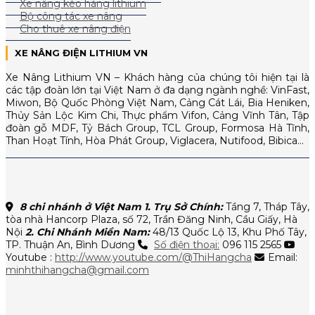
Xe nâng kéo hàng lithium
Bộ công tác xe nâng
Cho thuê xe nâng điện
XE NÂNG ĐIỆN LITHIUM VN
Xe Nâng Lithium VN – Khách hàng của chúng tôi hiện tại là
các tập đoàn lớn tại Việt Nam ở đa dạng ngành nghề: VinFast,
Miwon, Bộ Quốc Phòng Việt Nam, Cảng Cát Lái, Bia Heniken,
Thủy Sản Lộc Kim Chi, Thực phẩm Vifon, Cảng Vĩnh Tân, Tập
đoàn gỗ MDF, Tỷ Bách Group, TCL Group, Formosa Hà Tĩnh,
Than Hoạt Tính, Hòa Phát Group, Viglacera, Nutifood, Bibica…
8 chi nhánh ở Việt Nam
1. Trụ Sở Chính:
Tầng 7, Tháp Tây,
tòa nhà Hancorp Plaza, số 72, Trần Đăng Ninh, Cầu Giấy, Hà
Nội
2. Chi Nhánh Miền Nam:
48/13 Quốc Lộ 13, Khu Phố Tây,
TP. Thuận An, Bình Dương
Số điện thoại:
096 115 2565
Youtube :
http://www.youtube.com/@ThiHangcha
Email:
minhthihangcha@gmail.com