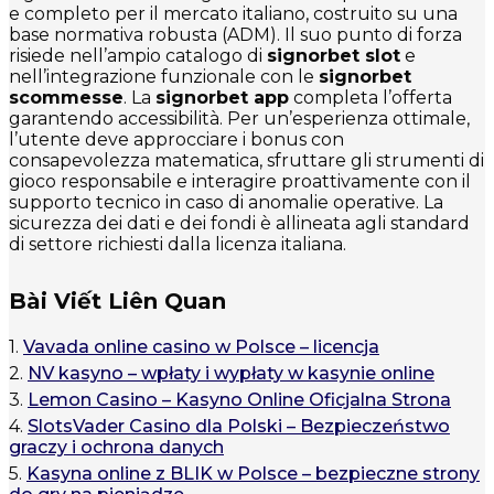
e completo per il mercato italiano, costruito su una
base normativa robusta (ADM). Il suo punto di forza
risiede nell’ampio catalogo di
signorbet slot
e
nell’integrazione funzionale con le
signorbet
scommesse
. La
signorbet app
completa l’offerta
garantendo accessibilità. Per un’esperienza ottimale,
l’utente deve approcciare i bonus con
consapevolezza matematica, sfruttare gli strumenti di
gioco responsabile e interagire proattivamente con il
supporto tecnico in caso di anomalie operative. La
sicurezza dei dati e dei fondi è allineata agli standard
di settore richiesti dalla licenza italiana.
Bài Viết Liên Quan
1.
Vavada online casino w Polsce – licencja
2.
NV kasyno – wpłaty i wypłaty w kasynie online
3.
Lemon Casino – Kasyno Online Oficjalna Strona
4.
SlotsVader Casino dla Polski – Bezpieczeństwo
graczy i ochrona danych
5.
Kasyna online z BLIK w Polsce – bezpieczne strony