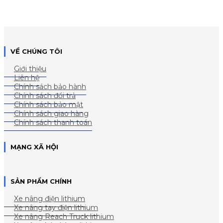
VỀ CHÚNG TÔI
Giới thiệu
Liên hệ
Chính sách bảo hành
Chính sách đổi trả
Chính sách bảo mật
Chính sách giao hàng
Chính sách thanh toán
MẠNG XÃ HỘI
SẢN PHẨM CHÍNH
Xe nâng điện lithium
Xe nâng tay điện lithium
Xe nâng Reach Truck lithium