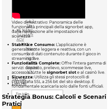
Lithium
Reach
Truck
Ngồi
Lái 2
Video dimostrativo: Panoramica delle
Tấn
funzionalità principali della signorbet app,
XE NÂNG
dalla navigazione alle impostazioni di
TỰ HÀNH
sicurezza.
AGV
Xe
Stabilità e Consumo:
L’applicazione è
Nâng
generalmente leggera e reattiva, con un
Tự
consumo di dati contenuto durante il gioco in
Hành
streaming live.
Pallet
Funzionalità Complete:
Offre l’intera gamma di
Stacker
servizi: deposito, prelievo, scommesse live,
AGV
accesso a tutte le
signorbet slot
e al casinò live.
Sicurezza:
Utilizza gli stessi protocolli di
Tin Tức
crittografia SSL a 256 bit del sito desktop. È
Liên Hệ
fondamentale scaricarla solo dalle fonti ufficiali.
Tìm
Strategia Bonus: Calcoli e Scenari
kiếm:
Pratici