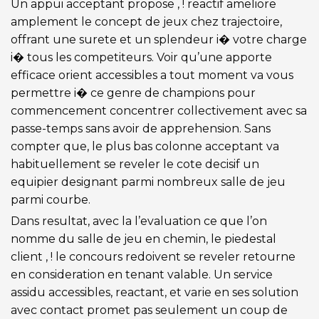
Un appui acceptant propose , ! reactif ameliore
amplement le concept de jeux chez trajectoire,
offrant une surete et un splendeur i� votre charge
i� tous les competiteurs. Voir qu’une apporte
efficace orient accessibles a tout moment va vous
permettre i� ce genre de champions pour
commencement concentrer collectivement avec sa
passe-temps sans avoir de apprehension. Sans
compter que, le plus bas colonne acceptant va
habituellement se reveler le cote decisif un
equipier designant parmi nombreux salle de jeu
parmi courbe.
Dans resultat, avec la l’evaluation ce que l’on
nomme du salle de jeu en chemin, le piedestal
client , ! le concours redoivent se reveler retourne
en consideration en tenant valable. Un service
assidu accessibles, reactant, et varie en ses solution
avec contact promet pas seulement un coup de