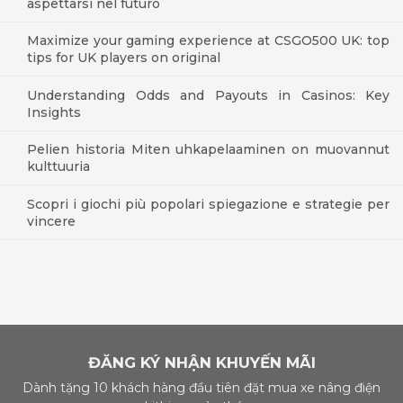
aspettarsi nel futuro
Maximize your gaming experience at CSGO500 UK: top
tips for UK players on original
Understanding Odds and Payouts in Casinos: Key
Insights
Pelien historia Miten uhkapelaaminen on muovannut
kulttuuria
Scopri i giochi più popolari spiegazione e strategie per
vincere
ĐĂNG KÝ NHẬN KHUYẾN MÃI
Dành tặng 10 khách hàng đầu tiên đặt mua xe nâng điện