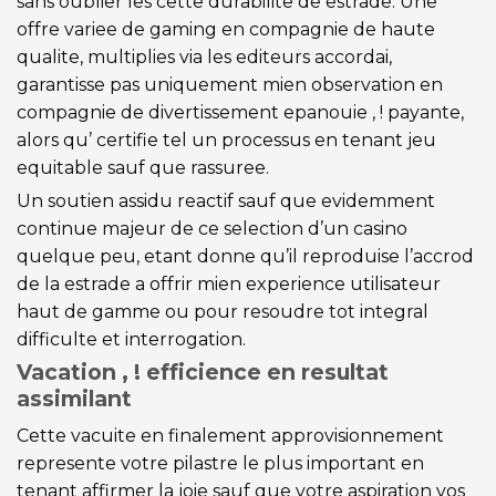
sans oublier les cette durabilite de estrade. Une
offre variee de gaming en compagnie de haute
qualite, multiplies via les editeurs accordai,
garantisse pas uniquement mien observation en
compagnie de divertissement epanouie , ! payante,
alors qu’ certifie tel un processus en tenant jeu
equitable sauf que rassuree.
Un soutien assidu reactif sauf que evidemment
continue majeur de ce selection d’un casino
quelque peu, etant donne qu’il reproduise l’accrod
de la estrade a offrir mien experience utilisateur
haut de gamme ou pour resoudre tot integral
difficulte et interrogation.
Vacation , ! efficience en resultat
assimilant
Cette vacuite en finalement approvisionnement
represente votre pilastre le plus important en
tenant affirmer la joie sauf que votre aspiration vos