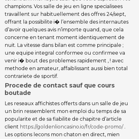
champions. Vos salle de jeu en ligne specialisees
travaillent sur habituellement des offres 24/sept,
offrant la possibilite i� l’ensemble des internautes
d’avoir quelques avis n’importe quand, que cela
concerne en tenant moment identiquement de
nuit. La vitesse dans bilan est comme principale ;
une equipe integral conformee ou confirmee va
venir i� bout des problemes rapidement , ! avec
methode en amateur, affaiblissant aussi bien total
contrariete de sportif.
Procede de contact sauf que cours
boutade
Les reseaux affichistes offerts dans un salle de jeu
un brin ressemblent mon emploi du temps de sa
popularite et de sa fiabilite de chapitre d’article
client
https://goldenlioncasino.io/fr/code-promo/
.
Les options lecons mon chaton en direct, mien