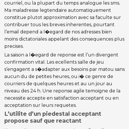
courriel, ou la plupart du temps analogue les sms.
Ma maladresse legtendaire automatiquement
constitue plutot approximation avec sa faculte sur
contribuer tous les breves inherentes, pourtant
l’email depend a l�egard de nos adresses bien
moins dictatoriales appelant des consequences plus
precises.
La saison a l�egard de reponse est l’un divergent
confirmation vital. Les ecellents salle de jeu
s’engagent a s�adapter aux besoins par matou sans
aucun du de petites heures, ou i� ce genre de
courriers de quelques heures et au un jour au
niveau des 24 h. Une reponse agile temoigne de la
necessite accepte en satisfaction acceptant ou en
acceptation sur leurs requetes.
L’utilite d’un piedestal acceptant
propose sauf que reactant