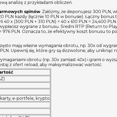
ą analizę z przykładami obliczeń.
 darmowych spinów
. Załóżmy, że deponujesz 300 PLN, 
20 PLN każdy (łącznie 10 PLN w bonusie). Łączny bonus
 40 x (300 PLN + 310 PLN) = 40 x 610 PLN = 24,400 PLN. J
 wypłacisz wygrane z bonusu. Średni RTP (Return to Play
 976 PLN. Oznacza to, że efektywny koszt bonusu to pot
zęsto mają własne wymagania obrotu, np. 30x od wygran
 PLN. Upewnij się, które gry są dozwolone, aby uniknąć
wymaganiami obrotu (np. 30x zamiast 40x) i grami o wyż
staj z ofert reload, aby maksymalizować wartość.
rtość
AZ)
arty, e-portfele, krypto