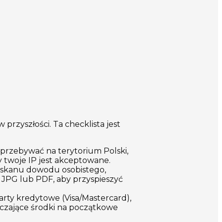
przyszłości. Ta checklista jest
i przebywać na terytorium Polski,
y twoje IP jest akceptowane.
ć skanu dowodu osobistego,
 JPG lub PDF, aby przyspieszyć
arty kredytowe (Visa/Mastercard),
tarczające środki na początkowe