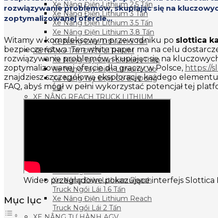
Xe Nâng Điện Lithium 2.5 Tấn
rozwiązywanie problemów, skupiając się na kluczowych a
Xe Nâng Điện Lithium 3 Tấn
zoptymalizowanej ofercie...
Xe Nâng Điện Lithium 3.5 Tấn
Xe Nâng Điện Lithium 3.8 Tấn
Witamy w kompleksowym przewodniku po
slottica k
Xe Nâng Điện Lithium 5 Tấn
bezpieczeństwa. Ten white paper ma na celu dostarczen
XE NÂNG TAY ĐIỆN LITHIUM
rozwiązywanie problemów, skupiając się na kluczowych
Xe Nâng Tay Điện Lithium Thấp
zoptymalizowanej ofercie dla graczy w Polsce,
https://s
Xe Nâng Tay Điện Lithium Cao
znajdziesz szczegółową eksplorację każdego elementu
Xe Nâng Tay Điện Có Bệ Đứng
FAQ, abyś mógł w pełni wykorzystać potencjał tej platf
Lái
XE NÂNG REACH TRUCK LITHIUM
Xe Nâng Điện Lithium Reach
Truck Đứng Lái
Xe Nâng Điện Lithium Đứng Lái
1.5 Tấn Reach Truck CQD
Xe Nâng Điện Lithium Reach
Truck Đứng Lái 2.5 Tấn
Xe Nâng Điện Lithium Reach
Truck Ngồi Lái
Wideo przeglądowe pokazujące interfejs Slottica 
Xe Nâng Điện Lithium Reach
Truck Ngồi Lái 1.6 Tấn
Xe Nâng Điện Lithium Reach
Mục lục
Truck Ngồi Lái 2 Tấn
XE NÂNG TỰ HÀNH AGV