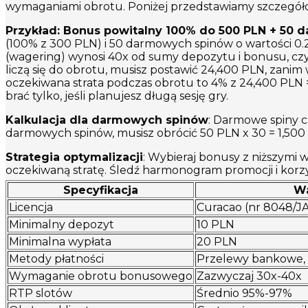
wymaganiami obrotu. Poniżej przedstawiamy szczegółow
Przykład: Bonus powitalny 100% do 500 PLN + 50
(100% z 300 PLN) i 50 darmowych spinów o wartości 0.
(wagering) wynosi 40x od sumy depozytu i bonusu, czyli
liczą się do obrotu, musisz postawić 24,400 PLN, zanim
oczekiwana strata podczas obrotu to 4% z 24,400 PLN =
brać tylko, jeśli planujesz długą sesję gry.
Kalkulacja dla darmowych spinów
: Darmowe spiny c
darmowych spinów, musisz obrócić 50 PLN x 30 = 1,500
Strategia optymalizacji
: Wybieraj bonusy z niższymi 
oczekiwaną stratę. Śledź harmonogram promocji i korzy
Specyfikacja
Wa
Licencja
Curacao (nr 8048/J
Minimalny depozyt
10 PLN
Minimalna wypłata
20 PLN
Metody płatności
Przelewy bankowe, k
Wymaganie obrotu bonusowego
Zazwyczaj 30x-40x
RTP slotów
Średnio 95%-97%