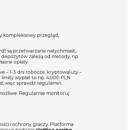
my kompleksowy przegląd,
rd) są przetwarzane natychmiast,
ty depozytów zależą od metody, np.
łasne opłaty.
we – 1-3 dni robocze, kryptowaluty –
limity wypłat to np. 4,000 PLN
d, więc sprawdź regulamin.
 możliwe. Regularnie monitoruj
ości i ochrony graczy. Platforma
nansowe podczas
slottica casino