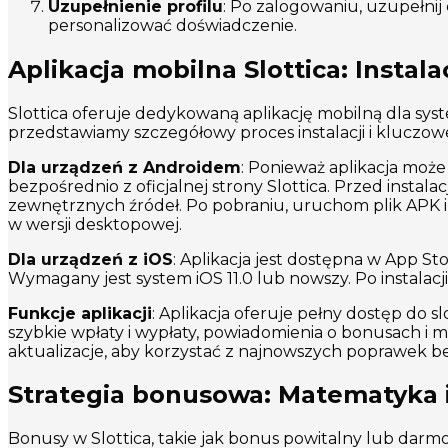
Uzupełnienie profilu
: Po zalogowaniu, uzupełnij
personalizować doświadczenie.
Aplikacja mobilna Slottica: Instala
Slottica oferuje dedykowaną aplikację mobilną dla syst
przedstawiamy szczegółowy proces instalacji i kluczow
Dla urządzeń z Androidem
: Ponieważ aplikacja może
bezpośrednio z oficjalnej strony Slottica. Przed instala
zewnętrznych źródeł. Po pobraniu, uruchom plik APK i p
w wersji desktopowej.
Dla urządzeń z iOS
: Aplikacja jest dostępna w App Sto
Wymagany jest system iOS 11.0 lub nowszy. Po instalacji
Funkcje aplikacji
: Aplikacja oferuje pełny dostęp do 
szybkie wpłaty i wypłaty, powiadomienia o bonusach i 
aktualizacje, aby korzystać z najnowszych poprawek b
Strategia bonusowa: Matematyka i
Bonusy w Slottica, takie jak bonus powitalny lub darm