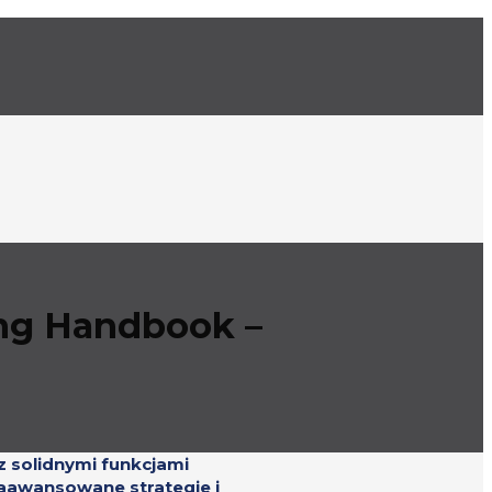
ing Handbook –
z solidnymi funkcjami
zaawansowane strategie i