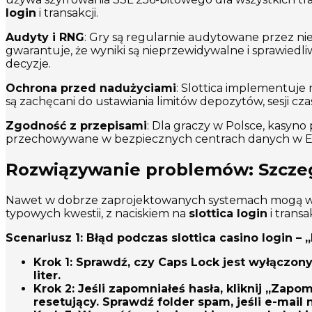
login
i transakcji.
Audyty i RNG
: Gry są regularnie audytowane przez ni
gwarantuje, że wyniki są nieprzewidywalne i sprawied
decyzje.
Ochrona przed nadużyciami
: Slottica implementuje
są zachęcani do ustawiania limitów depozytów, sesji c
Zgodność z przepisami
: Dla graczy w Polsce, kasyn
przechowywane w bezpiecznych centrach danych w E
Rozwiązywanie problemów: Szczeg
Nawet w dobrze zaprojektowanych systemach mogą wy
typowych kwestii, z naciskiem na
slottica login
i transa
Scenariusz 1: Błąd podczas
slottica casino login
– 
Krok 1
: Sprawdź, czy Caps Lock jest wyłączony
liter.
Krok 2
: Jeśli zapomniałeś hasła, kliknij „Zap
resetujący. Sprawdź folder spam, jeśli e-mail 