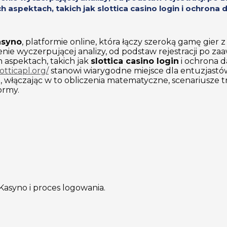
spektach, takich jak slottica casino login i ochrona dan
asyno
, platformie online, która łączy szeroką gamę gier 
ie wyczerpującej analizy, od podstaw rejestracji po za
 aspektach, takich jak
slottica casino login
i ochrona da
lotticapl.org/
stanowi wiarygodne miejsce dla entuzjastów
, włączając w to obliczenia matematyczne, scenariusze
ormy.
Kasyno i proces logowania.