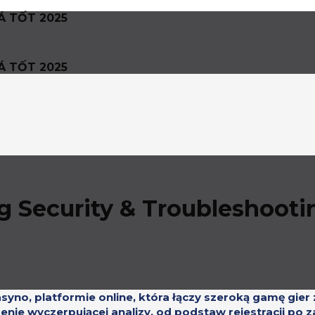
Á TỐT 2025
Á TỐT 2025
ng Security & Troubleshoot
o, platformie online, która łączy szeroką gamę gier 
nie wyczerpującej analizy, od podstaw rejestracji po 