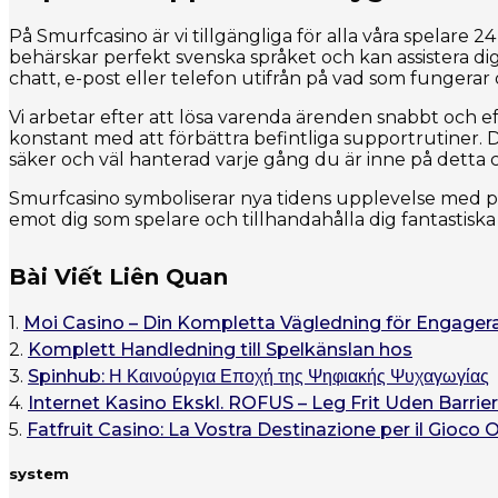
På Smurfcasino är vi tillgängliga för alla våra spelare
behärskar perfekt svenska språket och kan assistera di
chatt, e-post eller telefon utifrån på vad som fungerar 
Vi arbetar efter att lösa varenda ärenden snabbt och ef
konstant med att förbättra befintliga supportrutiner. 
säker och väl hanterad varje gång du är inne på detta c
Smurfcasino symboliserar nya tidens upplevelse med prio
emot dig som spelare och tillhandahålla dig fantastisk
Bài Viết Liên Quan
1.
Moi Casino – Din Kompletta Vägledning för Engager
2.
Komplett Handledning till Spelkänslan hos
3.
Spinhub: Η Καινούργια Εποχή της Ψηφιακής Ψυχαγωγίας
4.
Internet Kasino Ekskl. ROFUS – Leg Frit Uden Barrier
5.
Fatfruit Casino: La Vostra Destinazione per il Gioco O
system