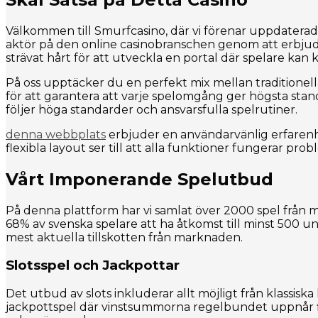
Välkommen till Smurfcasino, där vi förenar uppdatera
aktör på den online casinobranschen genom att erbjuda a
strävat hårt för att utveckla en portal där spelare ka
På oss upptäcker du en perfekt mix mellan traditionel
för att garantera att varje spelomgång ger högsta standar
följer höga standarder och ansvarsfulla spelrutiner.
denna webbplats
erbjuder en användarvänlig erfarenhet
flexibla layout ser till att alla funktioner fungerar pro
Vårt Imponerande Spelutbud
På denna plattform har vi samlat över 2000 spel från m
68% av svenska spelare att ha åtkomst till minst 500 un
mest aktuella tillskotten från marknaden.
Slotsspel och Jackpottar
Det utbud av slots inkluderar allt möjligt från klassis
jackpottspel där vinstsummorna regelbundet uppnår fle