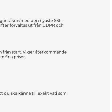
ngar säkras med den nyaste SSL-
ifter förvaltas utifrån GDPR och
från start. Vi ger återkommande
 fina priser.
tt du ska känna till exakt vad som