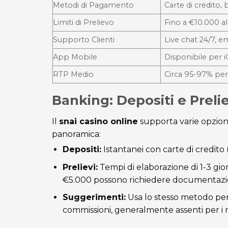
Metodi di Pagamento
Carte di credito, 
Limiti di Prelievo
Fino a €10.000 al
Supporto Clienti
Live chat 24/7, em
App Mobile
Disponibile per 
RTP Medio
Circa 95-97% per l
Banking: Depositi e Prelie
Il
snai casino online
supporta varie opzioni
panoramica:
Depositi:
Istantanei con carte di credito (
Prelievi:
Tempi di elaborazione di 1-3 giorn
€5.000 possono richiedere documentazi
Suggerimenti:
Usa lo stesso metodo per 
commissioni, generalmente assenti per i m