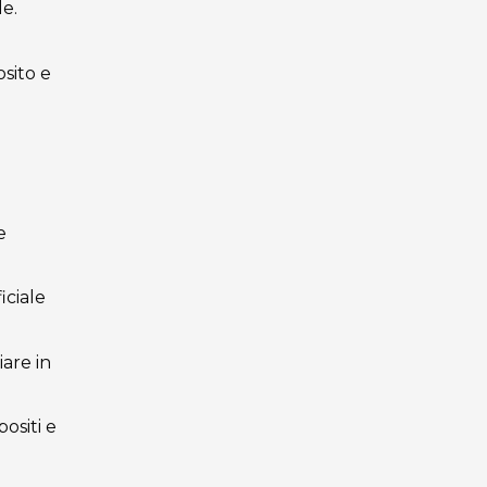
le.
osito e
e
iciale
iare in
ositi e