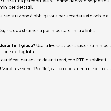
?
Offre una percentuale sul primo deposito, soggetto a
mini per dettagli.
la registrazione è obbligatoria per accedere ai giochi e al
Sì, include strumenti per impostare limiti e link a
durante il gioco?
Usa la live chat per assistenza immedi
zione dettagliata.
o certificati per equità da enti terzi, con RTP pubblicati.
?
Vai alla sezione “Profilo”, carica i documenti richiesti e a