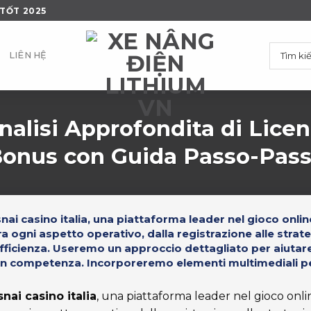
 TỐT 2025
Tìm
LIÊN HỆ
kiếm:
nalisi Approfondita di Licen
onus con Guida Passo-Pas
nai casino italia, una piattaforma leader nel gioco onlin
 ogni aspetto operativo, dalla registrazione alle strat
efficienza. Useremo un approccio dettagliato per aiutare
 con competenza. Incorporeremo elementi multimediali pe
snai casino italia
, una piattaforma leader nel gioco onli