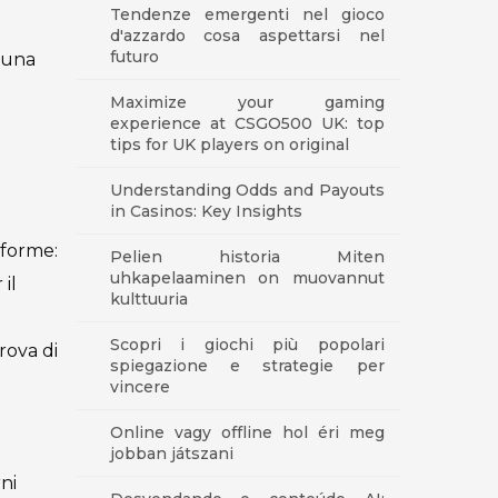
e
Tendenze emergenti nel gioco
d'azzardo cosa aspettarsi nel
futuro
 una
Maximize your gaming
experience at CSGO500 UK: top
tips for UK players on original
Understanding Odds and Payouts
in Casinos: Key Insights
nforme:
Pelien historia Miten
uhkapelaaminen on muovannut
il
kulttuuria
Scopri i giochi più popolari
rova di
spiegazione e strategie per
vincere
l
Online vagy offline hol éri meg
jobban játszani
ni