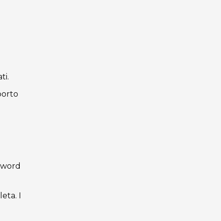
ti.
porto
ssword
eta. I