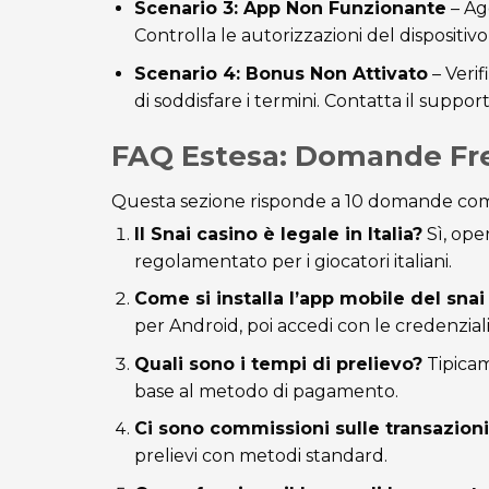
Scenario 3: App Non Funzionante
– Agg
Controlla le autorizzazioni del dispositiv
Scenario 4: Bonus Non Attivato
– Verif
di soddisfare i termini. Contatta il suppo
FAQ Estesa: Domande Fre
Questa sezione risponde a 10 domande comun
Il Snai casino è legale in Italia?
Sì, ope
regolamentato per i giocatori italiani.
Come si installa l’app mobile del snai
per Android, poi accedi con le credenzial
Quali sono i tempi di prelievo?
Tipicame
base al metodo di pagamento.
Ci sono commissioni sulle transazion
prelievi con metodi standard.