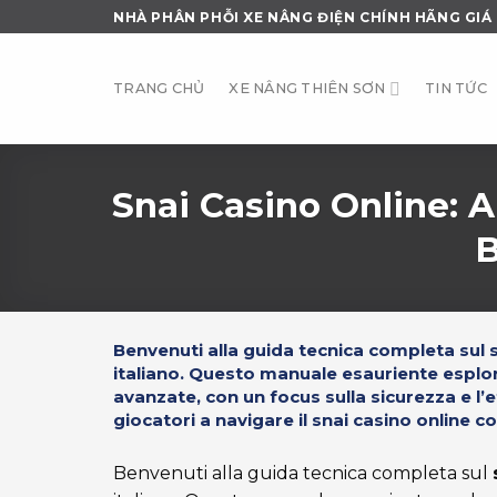
Skip
NHÀ PHÂN PHỖI XE NÂNG ĐIỆN CHÍNH HÃNG GIÁ
to
content
TRANG CHỦ
XE NÂNG THIÊN SƠN
TIN TỨC
Snai Casino Online: A
B
Benvenuti alla guida tecnica completa sul s
italiano. Questo manuale esauriente esplora
avanzate, con un focus sulla sicurezza e l’
giocatori a navigare il snai casino online
Benvenuti alla guida tecnica completa sul