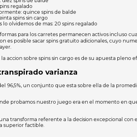
 diez spins de balde
spins regalado
ormente: quince spins de balde
inta spins sin cargo
s lo olvidemos de mas: 20 spins regalado
 formas para los carretes permanecen activos incluso cual
on es posible sacar spins gratuito adicionales, cuyo nu
ayer.
la accion sobre spins sin cargo es de su apuesta pleno 
transpirado varianza
l 96,5%, un conjunto que esta sobre ella de la promedio 
nde probamos nuestro juego era en el momento en que c
 una transforma referente a la decision excepcional con
 superior factible.