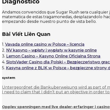
Diagnostico
Andamos convencidos que Sugar Rush sera cualquier ju
matematica de estas tragamonedas, desplazandolo hacia
empezando desde nuestro punto de vista bello.
Bài Viết Liên Quan
1.
Vavada online casino w Polsce – licencja
2.
NV kasyno – wpłaty i wypłaty w kasynie online
3.
Lemon Casino – Kasyno Online Oficjalna Strona
4.
SlotsVader Casino dla Polski – Bezpieczeństwo grac
5.
Kasyna online z BLIK w Polsce – bezpieczne strony 
system
Untergeordnet die Bankuberweisung wird as part of 
I need to claim that I didn’t put an objective in order to
Opplev spenningen med live dealer-erfaringer i casin