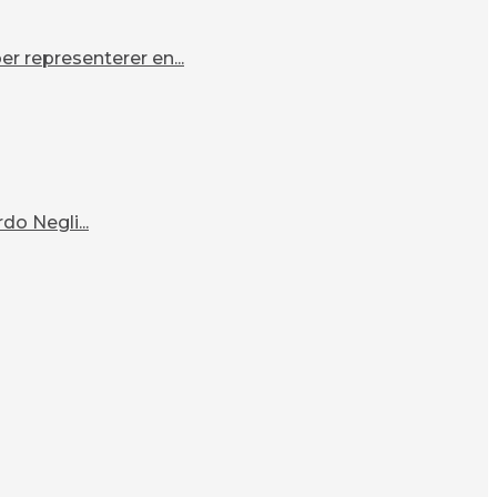
r representerer en...
o Negli...