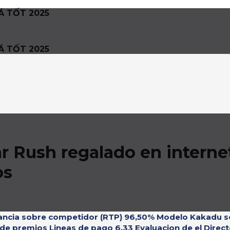
Á TỐT 2025
Á TỐT 2025
ar Rush regalado en interne
os
ancia sobre competidor (RTP) 96,50% Modelo Kakadu 
de premios Lineas de pago 6.33 Evaluacion de el Direct