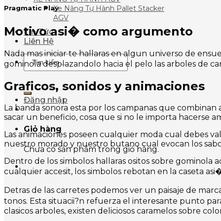
Pragmatic Play
Xe Nâng Tự Hành Pallet Stacker
AGV
Motivo asi� como argumento
Tin Tức
Liên Hệ
Nada mas iniciar te hallaras en algun universo de ensue
Tìm
gominola desplazandolo hacia el pelo las arboles de ca
kiếm:
Graficos, sonidos y animaciones
Đăng nhập
La banda sonora esta por los campanas que combinan a
sacar un beneficio, cosa que si no le importa hacerse a
Giỏ hàng
Las animaciones poseen cualquier moda cual debes valora
nuestro morado y nuestro butano cual evocan los sabor
Chưa có sản phẩm trong giỏ hàng.
Dentro de los simbolos hallaras ositos sobre gominola a
cualquier accesit, los simbolos rebotan en la caseta asi
Detras de las carretes podemos ver un paisaje de marca
tonos. Esta situacii?n refuerza el interesante punto p
clasicos arboles, existen deliciosos caramelos sobre color