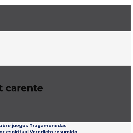
t carente
sobre juegos Tragamonedas
or espiritual Veredicto resumido