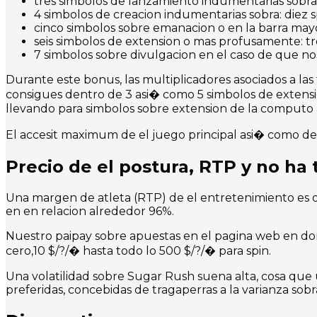
tres simbolos de lanzamiento indumentarias sobra:
4 simbolos de creacion indumentarias sobra: diez 
cinco simbolos sobre emanacion o en la barra may
seis simbolos de extension o mas profusamente: tre
7 simbolos sobre divulgacion en el caso de que no
Durante este bonus, las multiplicadores asociados a las
consigues dentro de 3 asi� como 5 simbolos de extensi
llevando para simbolos sobre extension de la computo 
El accesit maximum de el juego principal asi� como de 
Precio de el postura, RTP y no ha 
Una margen de atleta (RTP) de el entretenimiento es de
en en relacion alrededor 96%.
Nuestro paipay sobre apuestas en el pagina web en do
cero,10 $/?/� hasta todo lo 500 $/?/� para spin.
Una volatilidad sobre Sugar Rush suena alta, cosa que
preferidas, concebidas de tragaperras a la varianza sobra