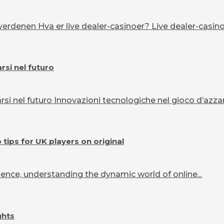
erdenen Hva er live dealer-casinoer? Live dealer-casinoe
si nel futuro
 nel futuro Innovazioni tecnologiche nel gioco d’azzard
ips for UK players on original
ence, understanding the dynamic world of online...
ghts