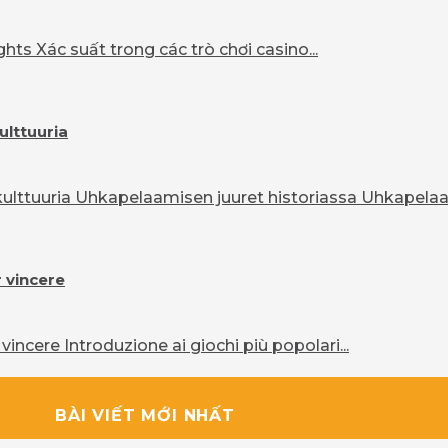
ts Xác suất trong các trò chơi casino...
ulttuuria
lttuuria Uhkapelaamisen juuret historiassa Uhkapelaam
r vincere
vincere Introduzione ai giochi più popolari...
BÀI VIẾT MỚI NHẤT